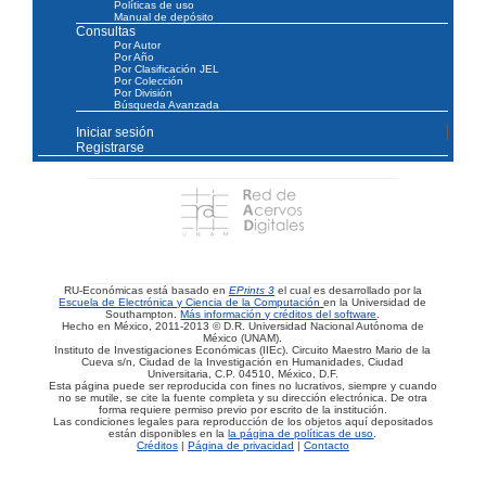
Políticas de uso
Manual de depósito
Consultas
Por Autor
Por Año
Por Clasificación JEL
Por Colección
Por División
Búsqueda Avanzada
Iniciar sesión
Registrarse
RU-Económicas está basado en
EPrints 3
el cual es desarrollado por la
Escuela de Electrónica y Ciencia de la Computación
en la Universidad de
Southampton.
Más información y créditos del software
.
Hecho en México, 2011-2013 © D.R. Universidad Nacional Autónoma de
México (UNAM).
Instituto de Investigaciones Económicas (IIEc). Circuito Maestro Mario de la
Cueva s/n, Ciudad de la Investigación en Humanidades, Ciudad
Universitaria, C.P. 04510, México, D.F.
Esta página puede ser reproducida con fines no lucrativos, siempre y cuando
no se mutile, se cite la fuente completa y su dirección electrónica. De otra
forma requiere permiso previo por escrito de la institución.
Las condiciones legales para reproducción de los objetos aquí depositados
están disponibles en la
la página de políticas de uso
.
Créditos
|
Página de privacidad
|
Contacto