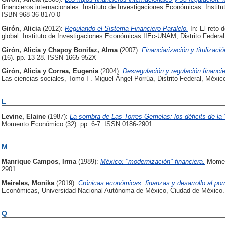
financieros internacionales. Instituto de Investigaciones Económicas. Institu
ISBN 968-36-8170-0
Girón, Alicia
(2012):
Regulando el Sistema Financiero Paralelo.
In: El reto d
global. Instituto de Investigaciones Económicas IIEc-UNAM, Distrito Federa
Girón, Alicia
y
Chapoy Bonifaz, Alma
(2007):
Financiarización y titulizac
(16). pp. 13-28. ISSN 1665-952X
Girón, Alicia
y
Correa, Eugenia
(2004):
Desregulación y regulación financie
Las ciencias sociales, Tomo I . Miguel Ángel Porrúa, Distrito Federal, Méxi
L
Levine, Elaine
(1987):
La sombra de Las Torres Gemelas: los déficits de la
Momento Económico (32). pp. 6-7. ISSN 0186-2901
M
Manrique Campos, Irma
(1989):
México: "modernización" financiera.
Moment
2901
Meireles, Monika
(2019):
Crónicas económicas: finanzas y desarrollo al po
Económicas, Universidad Nacional Autónoma de México, Ciudad de México.
Q