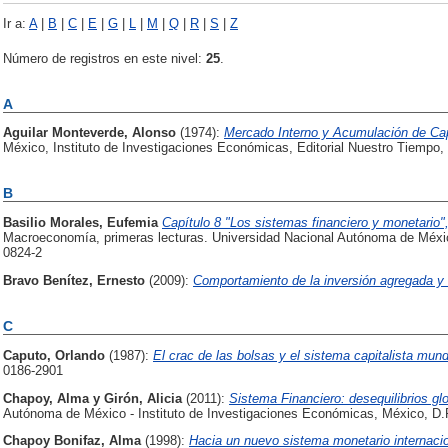
Ir a:
A
|
B
|
C
|
E
|
G
|
L
|
M
|
Q
|
R
|
S
|
Z
Número de registros en este nivel:
25
.
A
Aguilar Monteverde, Alonso
(1974):
Mercado Interno y Acumulación de Cap
México, Instituto de Investigaciones Económicas, Editorial Nuestro Tiempo, 
B
Basilio Morales, Eufemia
Capítulo 8 "Los sistemas financiero y monetario
Macroeconomía, primeras lecturas. Universidad Nacional Autónoma de Méxi
0824-2
Bravo Benítez, Ernesto
(2009):
Comportamiento de la inversión agregada y 
C
Caputo, Orlando
(1987):
El crac de las bolsas y el sistema capitalista mund
0186-2901
Chapoy, Alma
y
Girón, Alicia
(2011):
Sistema Financiero: desequilibrios gl
Autónoma de México - Instituto de Investigaciones Económicas, México, D.
Chapoy Bonifaz, Alma
(1998):
Hacia un nuevo sistema monetario internacio