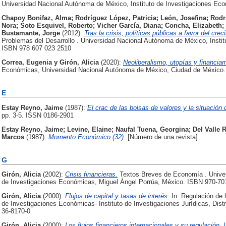
Universidad Nacional Autónoma de México, Instituto de Investigaciones Ec
Chapoy Bonifaz, Alma
;
Rodríguez López, Patricia
;
León, Josefina
;
Rodrí
Nora
;
Soto Esquivel, Roberto
;
Vicher García, Diana
;
Concha, Elizabeth
;
Bustamante, Jorge
(2012):
Tras la crisis, políticas públicas a favor del cr
Problemas del Desarrollo . Universidad Nacional Autónoma de México, Insti
ISBN 978 607 023 2510
Correa, Eugenia
y
Girón, Alicia
(2020):
Neoliberalismo, utopías y financia
Económicas, Universidad Nacional Autónoma de México, Ciudad de México.
E
Estay Reyno, Jaime
(1987):
El crac de las bolsas de valores y la situación
pp. 3-5. ISSN 0186-2901
Estay Reyno, Jaime
;
Levine, Elaine
;
Naufal Tuena, Georgina
;
Del Valle 
Marcos
(1987):
Momento Económico (32).
[Número de una revista]
G
Girón, Alicia
(2002):
Crisis financieras.
Textos Breves de Economía . Univer
de Investigaciones Económicas, Miguel Ángel Porrúa, México. ISBN 970-70
Girón, Alicia
(2000):
Flujos de capital y tasas de interés.
In: Regulación de lo
de Investigaciones Económicas- Instituto de Investigaciones Jurídicas, Dist
36-8170-0
Girón, Alicia
(2000):
Los flujos financieros internacionales y su regulación. 