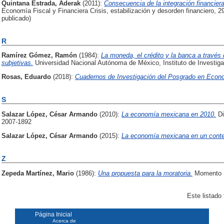
Quintana Estrada, Aderak
(2011):
Consecuencia de la integración financier
Economía Fiscal y Financiera Crisis, estabilización y desorden financiero, 2
publicado)
R
Ramírez Gómez, Ramón
(1984):
La moneda, el crédito y la banca a través 
subjetivas.
Universidad Nacional Autónoma de México, Instituto de Investi
Rosas, Eduardo
(2018):
Cuadernos de Investigación del Posgrado en Econo
S
Salazar López, César Armando
(2010):
La economía mexicana en 2010.
Di
2007-1892
Salazar López, César Armando
(2015):
La economía mexicana en un context
Z
Zepeda Martínez, Mario
(1986):
Una propuesta para la moratoria.
Momento E
Este listado
Página Inicial
Acerca de