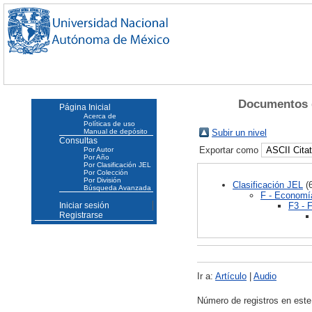
Documentos d
Página Inicial
Acerca de
Políticas de uso
Manual de depósito
Subir un nivel
Consultas
Exportar como
Por Autor
Por Año
Por Clasificación JEL
Por Colección
Por División
Clasificación JEL
(6
Búsqueda Avanzada
F - Economía
F3 - 
Iniciar sesión
Registrarse
Ir a:
Artículo
|
Audio
Número de registros en este