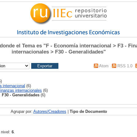
onde el Tema es "F - Economía internacional > F3 - Fi
internacionales > F30 - Generalidades"
Atom
RSS 1.0
)
 internacional
(6)
Finanzas internacionales
(6)
F30 - Generalidades
(6)
Agrupar por:
Autores/Creadores
|
Tipo de Documento
 nivel:
6
.