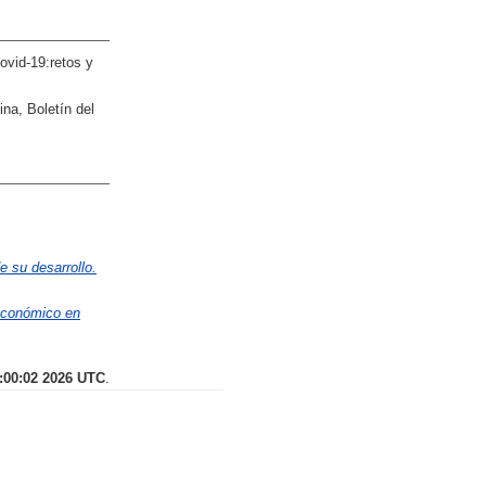
vid-19:retos y
na, Boletín del
e su desarrollo.
económico en
:00:02 2026 UTC
.