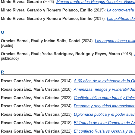
Minto Rivera, Gerardo
(2024):
México frente a los Riesgos Globales. Nuev
Minto Rivera, Gerardo
y
Romero Polanco, Emilio
(2015):
La controversia
Minto Rivera, Gerardo
y
Romero Polanco, Emilio
(2017):
Las políticas d
O
Ornelas Bernal, Raúl
y
Inclán Solís, Daniel
(2024):
Las corporaciones milit
[Audio]
Ornelas Bernal, Raúl
;
Yedra Rodríguez, Rodrigo
y
Reyes, Marco
(2018):
publicado)
R
Rosas González, María Cristina
(2014):
A 60 años de la existencia de la O
Rosas González, María Cristina
(2018):
Amenazas, riesgos y vulnerabilida
Rosas González, María Cristina
(2023):
Conflicto bélico entre Israel y Pale
Rosas González, María Cristina
(2024):
Desarme y seguridad internacional
Rosas González, María Cristina
(2023):
Diplomacia pública y el poder suav
Rosas González, María Cristina
(2018):
El Tratado de Libre Comercio de Am
Rosas González, María Cristina
(2022):
El conflicto Rusia vs Ucrania y su 