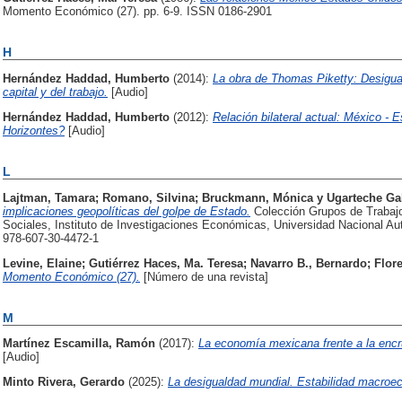
Momento Económico (27). pp. 6-9. ISSN 0186-2901
H
Hernández Haddad, Humberto
(2014):
La obra de Thomas Piketty: Desigual
capital y del trabajo.
[Audio]
Hernández Haddad, Humberto
(2012):
Relación bilateral actual: México -
Horizontes?
[Audio]
L
Lajtman, Tamara
;
Romano, Silvina
;
Bruckmann, Mónica
y
Ugarteche Ga
implicaciones geopolíticas del golpe de Estado.
Colección Grupos de Trabajo
Sociales, Instituto de Investigaciones Económicas, Universidad Nacional 
978-607-30-4472-1
Levine, Elaine
;
Gutiérrez Haces, Ma. Teresa
;
Navarro B., Bernardo
;
Flor
Momento Económico (27).
[Número de una revista]
M
Martínez Escamilla, Ramón
(2017):
La economía mexicana frente a la encru
[Audio]
Minto Rivera, Gerardo
(2025):
La desigualdad mundial. Estabilidad macroe