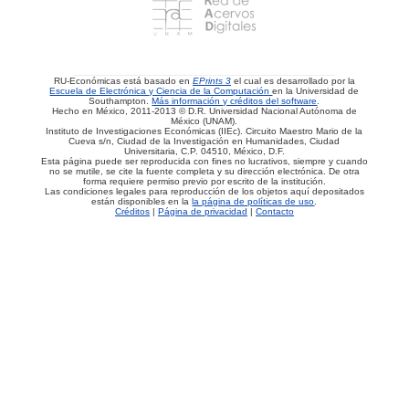
RU-Económicas está basado en
EPrints 3
el cual es desarrollado por la
Escuela de Electrónica y Ciencia de la Computación
en la Universidad de
Southampton.
Más información y créditos del software
.
Hecho en México, 2011-2013 © D.R. Universidad Nacional Autónoma de
México (UNAM).
Instituto de Investigaciones Económicas (IIEc). Circuito Maestro Mario de la
Cueva s/n, Ciudad de la Investigación en Humanidades, Ciudad
Universitaria, C.P. 04510, México, D.F.
Esta página puede ser reproducida con fines no lucrativos, siempre y cuando
no se mutile, se cite la fuente completa y su dirección electrónica. De otra
forma requiere permiso previo por escrito de la institución.
Las condiciones legales para reproducción de los objetos aquí depositados
están disponibles en la
la página de políticas de uso
.
Créditos
|
Página de privacidad
|
Contacto