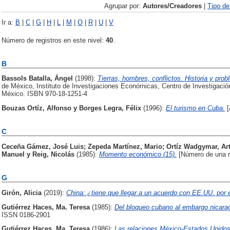
Agrupar por:
Autores/Creadores
|
Tipo d
Ir a:
B
|
C
|
G
|
H
|
L
|
M
|
O
|
R
|
U
|
V
Número de registros en este nivel:
40
.
B
Bassols Batalla, Ángel
(1998):
Tierras, hombres, conflictos. Historia y pro
de México, Instituto de Investigaciones Económicas, Centro de Investigación
México. ISBN 970-18-1251-4
Bouzas Ortíz, Alfonso
y
Borges Legra, Félix
(1996):
El turismo en Cuba.
[
C
Ceceña Gámez, José Luis
;
Zepeda Martínez, Mario
;
Ortíz Wadgymar, Ar
Manuel
y
Reig, Nicolás
(1985):
Momento económico (15).
[Número de una r
G
Girón, Alicia
(2019):
China: ¿tiene que llegar a un acuerdo con EE.UU. por e
Gutiérrez Haces, Ma. Teresa
(1985):
Del bloqueo cubano al embargo nicara
ISSN 0186-2901
Gutiérrez Haces, Ma. Teresa
(1986):
Las relaciones México-Estados Unidos