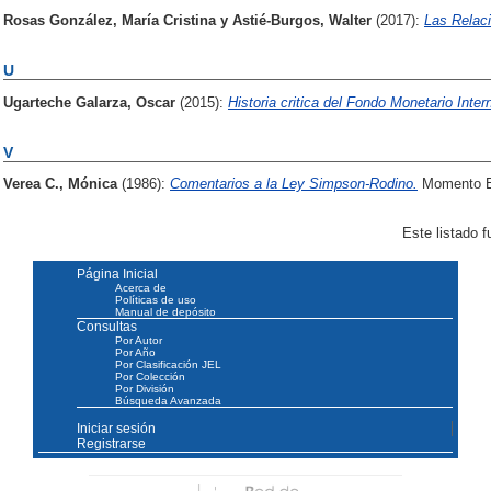
Rosas González, María Cristina
y
Astié-Burgos, Walter
(2017):
Las Relaci
U
Ugarteche Galarza, Oscar
(2015):
Historia critica del Fondo Monetario Inter
V
Verea C., Mónica
(1986):
Comentarios a la Ley Simpson-Rodino.
Momento Ec
Este listado 
Página Inicial
Acerca de
Políticas de uso
Manual de depósito
Consultas
Por Autor
Por Año
Por Clasificación JEL
Por Colección
Por División
Búsqueda Avanzada
Iniciar sesión
Registrarse