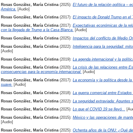
Rosas González, María Cristina
(2025):
El futuro de la relación política 
América.
[Audio]
Rosas González, María Cristina
(2017):
El impacto de Donald Trump en el
Rosas González, María Cristina
(2017):
Expectativas económicas de la re
con la llegada de Trump a la Casa Blanca.
[Audio]
Rosas González, María Cristina
(2025):
Impactos del conflicto de Medio O
Rosas González, María Cristina
(2022):
Inteligencia para la seguridad: mit
[Audio]
Rosas González, María Cristina
(2019):
La agenda internacional y la políti
Rosas González, María Cristina
(2020):
La crisis de las relaciones entre 
consecuencias para la economía internacional.
[Audio]
Rosas González, María Cristina
(2017):
La economía y la política desde la
suave.
[Audio]
Rosas González, María Cristina
(2018):
La guerra comercial entre Estados
Rosas González, María Cristina
(2022):
La seguridad extraviada: Apuntes 
Rosas González, María Cristina
(2025):
Lo que el COVID 19 se llevó...
[Aud
Rosas González, María Cristina
(2015):
México y las operaciones de mante
[Audio]
Rosas González, María Cristina
(2025):
Ochenta años de la ONU: ¿Qué de