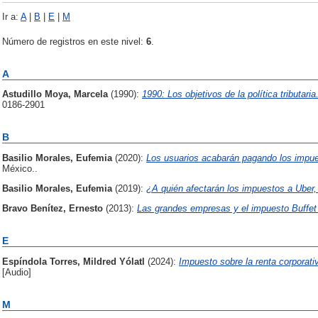
Ir a:
A
|
B
|
E
|
M
Número de registros en este nivel:
6
.
A
Astudillo Moya, Marcela
(1990):
1990: Los objetivos de la política tributaria
0186-2901
B
Basilio Morales, Eufemia
(2020):
Los usuarios acabarán pagando los impues
México..
Basilio Morales, Eufemia
(2019):
¿A quién afectarán los impuestos a Uber,
Bravo Benítez, Ernesto
(2013):
Las grandes empresas y el impuesto Buffet
E
Espíndola Torres, Mildred Yólatl
(2024):
Impuesto sobre la renta corporativ
[Audio]
M