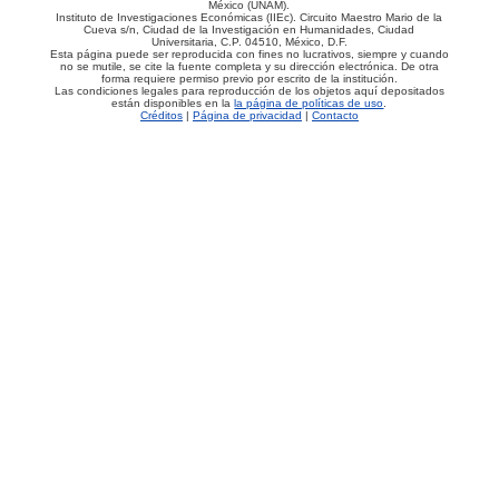
México (UNAM).
Instituto de Investigaciones Económicas (IIEc). Circuito Maestro Mario de la
Cueva s/n, Ciudad de la Investigación en Humanidades, Ciudad
Universitaria, C.P. 04510, México, D.F.
Esta página puede ser reproducida con fines no lucrativos, siempre y cuando
no se mutile, se cite la fuente completa y su dirección electrónica. De otra
forma requiere permiso previo por escrito de la institución.
Las condiciones legales para reproducción de los objetos aquí depositados
están disponibles en la
la página de políticas de uso
.
Créditos
|
Página de privacidad
|
Contacto