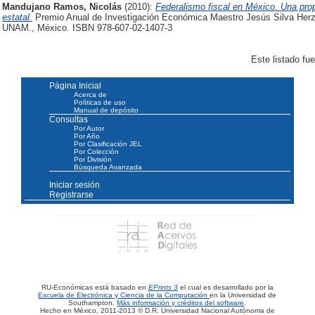
Mandujano Ramos, Nicolás
(2010):
Federalismo fiscal en México. Una prop
estatal.
Premio Anual de Investigación Económica Maestro Jesús Silva Herzo
UNAM., México. ISBN 978-607-02-1407-3
Este listado fu
Página Inicial
Acerca de
Políticas de uso
Manual de depósito
Consultas
Por Autor
Por Año
Por Clasificación JEL
Por Colección
Por División
Búsqueda Avanzada
Iniciar sesión
Registrarse
RU-Económicas está basado en
EPrints 3
el cual es desarrollado por la
Escuela de Electrónica y Ciencia de la Computación
en la Universidad de
Southampton.
Más información y créditos del software
.
Hecho en México, 2011-2013 © D.R. Universidad Nacional Autónoma de