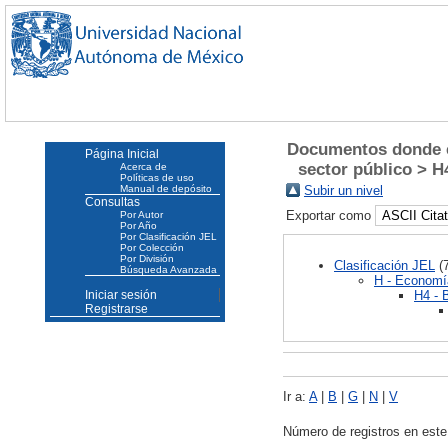
Documentos donde el
Página Inicial
sector público > H
Acerca de
Políticas de uso
Manual de depósito
Subir un nivel
Consultas
Exportar como
Por Autor
Por Año
Por Clasificación JEL
Por Colección
Por División
Clasificación JEL
(7
Búsqueda Avanzada
H - Economí
H4 - 
Iniciar sesión
Registrarse
Ir a:
A
|
B
|
G
|
N
|
V
Número de registros en este