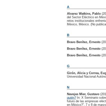
A
Alvarez Watkins, Pablo
(2
del Sector Eléctrico en Méxi
retos institucionales enfren
México, México. (No publica
B
Bravo Benítez, Ernesto
(20
Bravo Benítez, Ernesto
(20
Bravo Benítez, Ernesto
(20
G
Girón, Alicia
y
Correa, Eu
Universidad Nacional Autón
N
Navejas Mier, Gustavo
(20
quién?
In: X Seminario sobre
futuro de las empresas eléct
en México?”, 7 y 8 de marzo