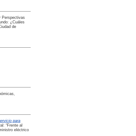
y Perspectivas
mundo: ¿Cuáles
 Ciudad de
onómicas,
ervicio para
l: “Frente al
inistro eléctrico