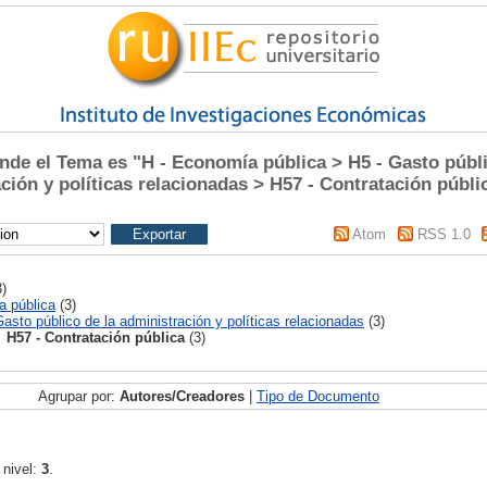
e el Tema es "H - Economía pública > H5 - Gasto públi
ción y políticas relacionadas > H57 - Contratación públi
Atom
RSS 1.0
)
a pública
(3)
Gasto público de la administración y políticas relacionadas
(3)
H57 - Contratación pública
(3)
Agrupar por:
Autores/Creadores
|
Tipo de Documento
 nivel:
3
.