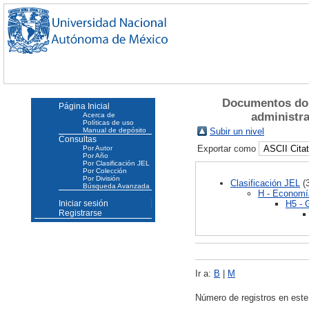
Documentos dond
Página Inicial
administra
Acerca de
Políticas de uso
Manual de depósito
Subir un nivel
Consultas
Exportar como
Por Autor
Por Año
Por Clasificación JEL
Por Colección
Por División
Clasificación JEL
(3
Búsqueda Avanzada
H - Economí
H5 - 
Iniciar sesión
Registrarse
Ir a:
B
|
M
Número de registros en este