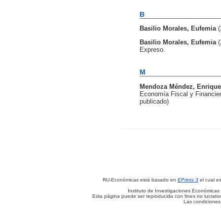
B
Basilio Morales, Eufemia
Basilio Morales, Eufemia
Expreso.
M
Mendoza Méndez, Enrique
Economía Fiscal y Financiera
publicado)
RU-Económicas está basado en
EPrints 3
el cual e
Instituto de Investigaciones Económicas 
Esta página puede ser reproducida con fines no lucrativos
Las condiciones