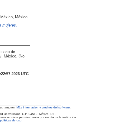
 México, México.
s mujeres.
inario de
al, México. (No
:22:57 2026 UTC
.
Southampton.
Más información y créditos del software
.
d Universitaria, C.P. 04510, México, D.F.
rma requiere permiso previo por escrito de la institución.
políticas de uso
.