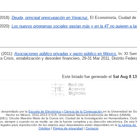
(2018):
Deuda, principal preocupación en Veracruz.
El Economista, Ciudad de
(2020):
Los nuevos programas sociales gastan más y en la 4T no quieren a la
(2011):
Asociaciones público privadas y gasto público en México.
In: XI Sem
 Crisis, estabilización y desorden financiero, 29-31 Mar 2011, Distrito Feder
Este listado fue generado el
Sat Aug 8 13
s desarrollado por la
Escuela de Electrónica y Ciencia de la Computación
en la Universidad de 
Hecho en México, 2011-2013 © D.R. Universidad Nacional Autónoma de México (UNAM).
(IIEc). Circuito Maestro Mario de la Cueva s/n, Ciudad de la Investigación en Humanidades, Ciuda
, siempre y cuando no se mutile, se cite la fuente completa y su dirección electrónica. De otra fo
 legales para reproducción de los objetos aquí depositados están disponibles en la
la página de 
Créditos
|
Página de privacidad
|
Contacto