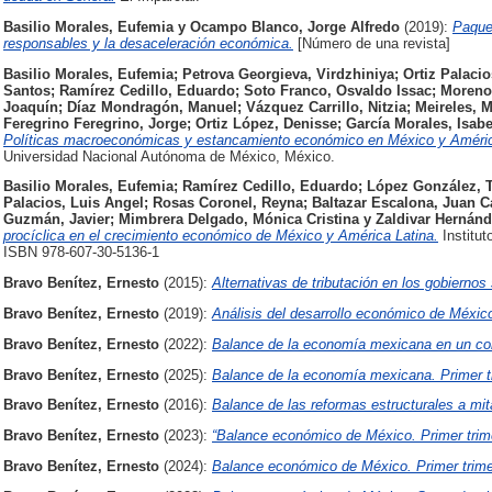
Basilio Morales, Eufemia
y
Ocampo Blanco, Jorge Alfredo
(2019):
Paque
responsables y la desaceleración económica.
[Número de una revista]
Basilio Morales, Eufemia
;
Petrova Georgieva, Virdzhiniya
;
Ortiz Palacio
Santos
;
Ramírez Cedillo, Eduardo
;
Soto Franco, Osvaldo Issac
;
Moreno 
Joaquín
;
Díaz Mondragón, Manuel
;
Vázquez Carrillo, Nitzia
;
Meireles, 
Feregrino Feregrino, Jorge
;
Ortiz López, Denisse
;
García Morales, Isabe
Políticas macroeconómicas y estancamiento económico en México y América 
Universidad Nacional Autónoma de México, México.
Basilio Morales, Eufemia
;
Ramírez Cedillo, Eduardo
;
López González, 
Palacios, Luis Angel
;
Rosas Coronel, Reyna
;
Baltazar Escalona, Juan C
Guzmán, Javier
;
Mimbrera Delgado, Mónica Cristina
y
Zaldivar Hernánd
procíclica en el crecimiento económico de México y América Latina.
Institut
ISBN 978-607-30-5136-1
Bravo Benítez, Ernesto
(2015):
Alternativas de tributación en los gobierno
Bravo Benítez, Ernesto
(2019):
Análisis del desarrollo económico de Méxic
Bravo Benítez, Ernesto
(2022):
Balance de la economía mexicana en un co
Bravo Benítez, Ernesto
(2025):
Balance de la economía mexicana. Primer t
Bravo Benítez, Ernesto
(2016):
Balance de las reformas estructurales a mit
Bravo Benítez, Ernesto
(2023):
“Balance económico de México. Primer trim
Bravo Benítez, Ernesto
(2024):
Balance económico de México. Primer trime