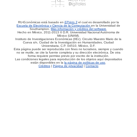
RU-Económicas está basado en
EPrints 3
el cual es desarrollado por la
Escuela de Electrónica y Ciencia de la Computación
en la Universidad de
Southampton.
Más información y créditos del software
.
Hecho en México, 2011-2013 © D.R. Universidad Nacional Autónoma de
México (UNAM).
Instituto de Investigaciones Económicas (IIEc). Circuito Maestro Mario de la
Cueva s/n, Ciudad de la Investigación en Humanidades, Ciudad
Universitaria, C.P. 04510, México, D.F.
Esta página puede ser reproducida con fines no lucrativos, siempre y cuando
no se mutile, se cite la fuente completa y su dirección electrónica. De otra
forma requiere permiso previo por escrito de la institución.
Las condiciones legales para reproducción de los objetos aquí depositados
están disponibles en la
la página de políticas de uso
.
Créditos
|
Página de privacidad
|
Contacto