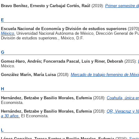
Bravo Benítez, Ernesto
y
Carbajal Cortés, Raúl
(2019):
Primer semestre de
E
Escuela Nacional de Economía
y
División de estudios superiores
(1970
México.
Universidad Nacional Autónoma de México, Dirección General de Pu
División de estudios superiores., México, D.F.
G
Gomez-Haro, Andrés
;
Foncerrada Pascal, Luis
y
Riner, Deborah
(2015):
México.
González Marín, María Luisa
(2018):
Mercado de trabajo femenino de Méxic
H
Hernández, Betzabe
y
Basilio Morales, Eufemia
(2018):
Coahuila, única e
Economista.
Hernández, Betzabe
y
Basilio Morales, Eufemia
(2018):
QR, Veracruz y N
a 30 años.
El Economista.
L
López González, Teresa Santos
y
Basilio Morales, Eufemia
(2016):
Soste