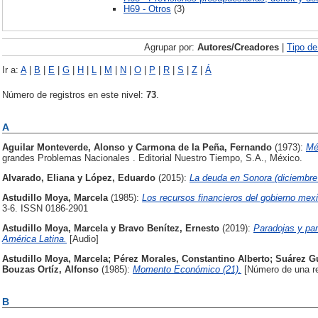
H69 - Otros
(3)
Agrupar por:
Autores/Creadores
|
Tipo d
Ir a:
A
|
B
|
E
|
G
|
H
|
L
|
M
|
N
|
O
|
P
|
R
|
S
|
Z
|
Á
Número de registros en este nivel:
73
.
A
Aguilar Monteverde, Alonso
y
Carmona de la Peña, Fernando
(1973):
Mé
grandes Problemas Nacionales . Editorial Nuestro Tiempo, S.A., México.
Alvarado, Eliana
y
López, Eduardo
(2015):
La deuda en Sonora (diciembre
Astudillo Moya, Marcela
(1985):
Los recursos financieros del gobierno mex
3-6. ISSN 0186-2901
Astudillo Moya, Marcela
y
Bravo Benítez, Ernesto
(2019):
Paradojas y par
América Latina.
[Audio]
Astudillo Moya, Marcela
;
Pérez Morales, Constantino Alberto
;
Suárez G
Bouzas Ortíz, Alfonso
(1985):
Momento Económico (21).
[Número de una re
B