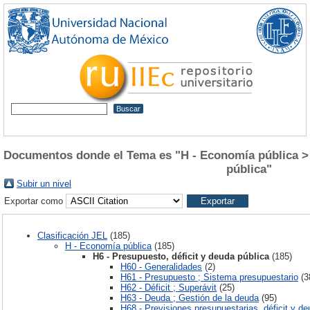
Documentos donde el Tema es "H - Economía pública > H
pública"
Subir un nivel
Exportar como
Clasificación JEL
(185)
H - Economía pública
(185)
H6 - Presupuesto, déficit y deuda pública
(185)
H60 - Generalidades
(2)
H61 - Presupuesto ; Sistema presupuestario
(3
H62 - Déficit ; Superávit
(25)
H63 - Deuda ; Gestión de la deuda
(95)
H68 - Previsiones presupuestarias, déficit y d