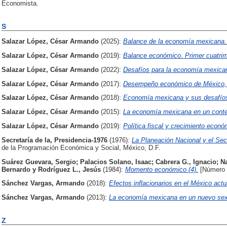
Economista.
S
Salazar López, César Armando
(2025):
Balance de la economía mexicana.
Salazar López, César Armando
(2019):
Balance económico. Primer cuatrim
Salazar López, César Armando
(2022):
Desafíos para la economía mexican
Salazar López, César Armando
(2017):
Desempeño económico de México, 
Salazar López, César Armando
(2018):
Economía mexicana y sus desafíos
Salazar López, César Armando
(2015):
La economía mexicana en un context
Salazar López, César Armando
(2019):
Política fiscal y crecimiento econó
Secretaría de la, Presidencia-1976
(1976):
La Planeación Nacional y el Sec
de la Programación Económica y Social, México, D.F.
Suárez Guevara, Sergio
;
Palacios Solano, Isaac
;
Cabrera G., Ignacio
;
N
Bernardo
y
Rodríguez L., Jesús
(1984):
Momento económico (4).
[Número d
Sánchez Vargas, Armando
(2018):
Efectos inflacionarios en el México actu
Sánchez Vargas, Armando
(2013):
La economía mexicana en un nuevo sex
Z