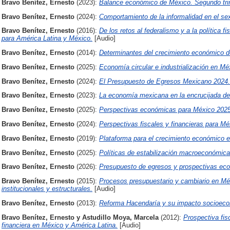
Bravo Benítez, Ernesto
(2023):
Balance económico de México. Segundo tri
Bravo Benítez, Ernesto
(2024):
Comportamiento de la informalidad en el se
Bravo Benítez, Ernesto
(2016):
De los retos al federalismo y a la política fi
para América Latina y México.
[Audio]
Bravo Benítez, Ernesto
(2014):
Determinantes del crecimiento económico 
Bravo Benítez, Ernesto
(2025):
Economía circular e industrialización en Mé
Bravo Benítez, Ernesto
(2024):
El Presupuesto de Egresos Mexicano 2024.
Bravo Benítez, Ernesto
(2023):
La economía mexicana en la encrucijada del
Bravo Benítez, Ernesto
(2025):
Perspectivas económicas para México 2025
Bravo Benítez, Ernesto
(2024):
Perspectivas fiscales y financieras para Mé
Bravo Benítez, Ernesto
(2019):
Plataforma para el crecimiento económico e
Bravo Benítez, Ernesto
(2025):
Políticas de estabilización macroeconómica
Bravo Benítez, Ernesto
(2026):
Presupuesto de egresos y prospectivas ec
Bravo Benítez, Ernesto
(2015):
Procesos presupuestario y cambiario en Mé
institucionales y estructurales.
[Audio]
Bravo Benítez, Ernesto
(2013):
Reforma Hacendaría y su impacto socioec
Bravo Benítez, Ernesto
y
Astudillo Moya, Marcela
(2012):
Prospectiva fisca
financiera en México y América Latina.
[Audio]