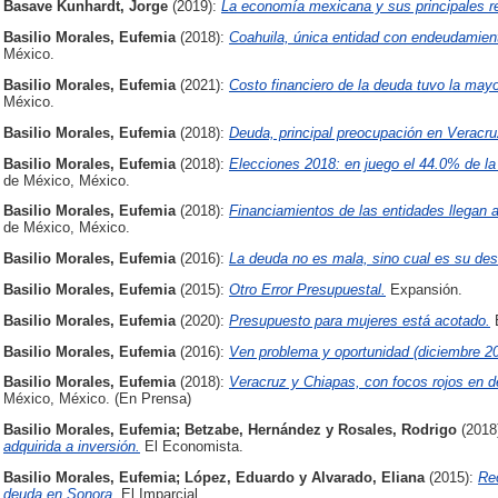
Basave Kunhardt, Jorge
(2019):
La economía mexicana y sus principales r
Basilio Morales, Eufemia
(2018):
Coahuila, única entidad con endeudamien
México.
Basilio Morales, Eufemia
(2021):
Costo financiero de la deuda tuvo la may
México.
Basilio Morales, Eufemia
(2018):
Deuda, principal preocupación en Veracru
Basilio Morales, Eufemia
(2018):
Elecciones 2018: en juego el 44.0% de l
de México, México.
Basilio Morales, Eufemia
(2018):
Financiamientos de las entidades llegan 
de México, México.
Basilio Morales, Eufemia
(2016):
La deuda no es mala, sino cual es su dest
Basilio Morales, Eufemia
(2015):
Otro Error Presupuestal.
Expansión.
Basilio Morales, Eufemia
(2020):
Presupuesto para mujeres está acotado.
E
Basilio Morales, Eufemia
(2016):
Ven problema y oportunidad (diciembre 20
Basilio Morales, Eufemia
(2018):
Veracruz y Chiapas, con focos rojos en d
México, México. (En Prensa)
Basilio Morales, Eufemia
;
Betzabe, Hernández
y
Rosales, Rodrigo
(2018
adquirida a inversión.
El Economista.
Basilio Morales, Eufemia
;
López, Eduardo
y
Alvarado, Eliana
(2015):
Re
deuda en Sonora.
El Imparcial.