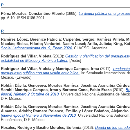
P
Pérez Morales, Constantino Alberto
(1985):
La deuda pública en el presup
pp. 6-10. ISSN 0186-2901
R
Ramírez López, Berenice Patricia
;
Carpenter, Sergio
;
Ramírez Villela, M
Nicolás
;
Bielsa, Hilario
;
Venturini, Nasim Lusef
;
Arilla, Julieta
;
King, Ka
Social Latinoamericana No. 9, Enero 2024.
CLACSO, Argentina.
Rodríguez del Villar, Violeta
(2010):
Gestión y planificación del presupues
estabilidad en México y América Latina.
[Audio]
Rodríguez del Villar, Violeta
y
Manrique Campos, Irma
(2011):
Tendencias
presupuesto público con una visión anticíclica.
In: Seminario Internacional d
México. (Enviado)
Roldán Dávila, Genoveva
;
Morales Ramírez, Josefina
;
Arancibia Córdov
Sarahí
;
Manrique Campos, Irma
y
Barbosa Cano, Fabio Erazo
(2010):
Bo
época) Número 2 Octubre de 2010.
Universidad Nacional Autónoma de México
D.F. México.
Roldán Dávila, Genoveva
;
Morales Ramírez, Josefina
;
Arancibia Córdov
Almanza, Adolfo
;
Romero Polanco, Emilio
y
López Bolaños, Alejandro
(nueva época) Número 3 Noviembre de 2010.
Universidad Nacional Autónoma 
Económicas, D.F. México.
Rosales, Rodrigo
y
Basilio Morales, Eufemia
(2018):
Deuda de los estado