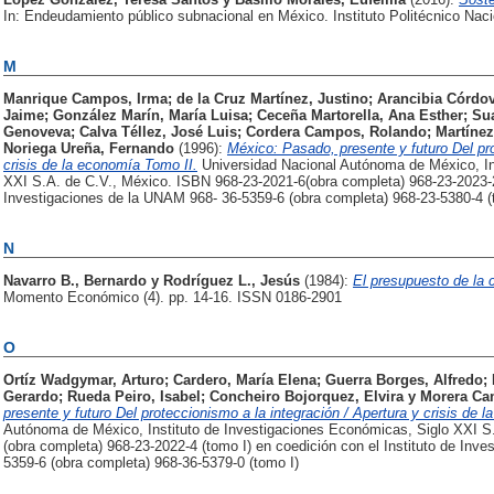
In: Endeudamiento público subnacional en México. Instituto Politécnico Naci
M
Manrique Campos, Irma
;
de la Cruz Martínez, Justino
;
Arancibia Córdo
Jaime
;
González Marín, María Luisa
;
Ceceña Martorella, Ana Esther
;
Su
Genoveva
;
Calva Téllez, José Luis
;
Cordera Campos, Rolando
;
Martíne
Noriega Ureña, Fernando
(1996):
México: Pasado, presente y futuro Del pro
crisis de la economía Tomo II.
Universidad Nacional Autónoma de México, In
XXI S.A. de C.V., México. ISBN 968-23-2021-6(obra completa) 968-23-2023-2 (
Investigaciones de la UNAM 968- 36-5359-6 (obra completa) 968-23-5380-4 (
N
Navarro B., Bernardo
y
Rodríguez L., Jesús
(1984):
El presupuesto de la 
Momento Económico (4). pp. 14-16. ISSN 0186-2901
O
Ortíz Wadgymar, Arturo
;
Cardero, María Elena
;
Guerra Borges, Alfredo
;
Gerardo
;
Rueda Peiro, Isabel
;
Concheiro Bojorquez, Elvira
y
Morera Ca
presente y futuro Del proteccionismo a la integración / Apertura y crisis de 
Autónoma de México, Instituto de Investigaciones Económicas, Siglo XXI S
(obra completa) 968-23-2022-4 (tomo I) en coedición con el Instituto de In
5359-6 (obra completa) 968-36-5379-0 (tomo I)