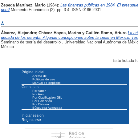
Zepeda Martínez, Mario
(1984):
Las finanzas públicas en 1984. El presupue
uno?
Momento Económico (2). pp. 3-4. ISSN 0186-2901
Á
Álvarez, Alejandro
;
Chávez Hoyos, Marina
y
Guillén Romo, Arturo
La cr
década de los setenta. Algunas concepciones sobre la crisis en México. Tesis
Seminario de teoría del desarrollo . Universidad Nacional Autónoma de Méxi
México.
Este listado 
Página Inicial
Acerca de
Políticas de uso
Manual de depósito
Consultas
Por Autor
Por Año
Por Clasificación JEL
Por Colección
Por División
Búsqueda Avanzada
Iniciar sesión
Registrarse