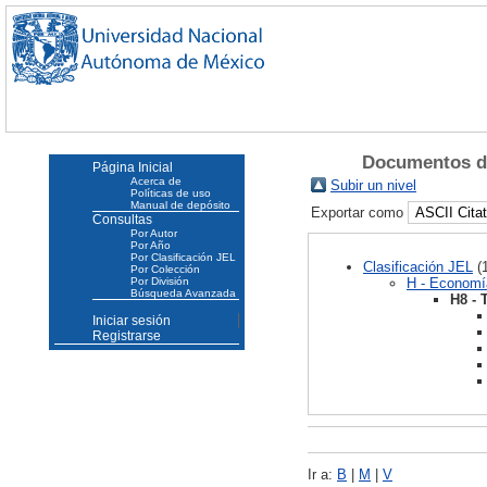
Documentos do
Página Inicial
Acerca de
Subir un nivel
Políticas de uso
Manual de depósito
Exportar como
Consultas
Por Autor
Por Año
Por Clasificación JEL
Clasificación JEL
(1
Por Colección
H - Economí
Por División
Búsqueda Avanzada
H8 - 
Iniciar sesión
Registrarse
Ir a:
B
|
M
|
V