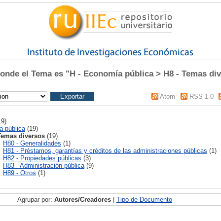
nde el Tema es "H - Economía pública > H8 - Temas di
Atom
RSS 1.0
9)
a pública
(19)
Temas diversos
(19)
H80 - Generalidades
(1)
H81 - Préstamos, garantías y créditos de las administraciones públicas
(1)
H82 - Propiedades públicas
(3)
H83 - Administración pública
(9)
H89 - Otros
(1)
Agrupar por:
Autores/Creadores
|
Tipo de Documento