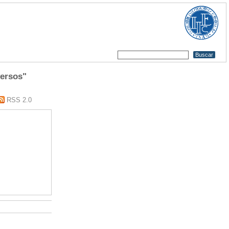
versos"
RSS 2.0