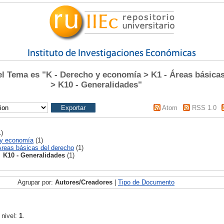
 Tema es "K - Derecho y economía > K1 - Áreas básicas
> K10 - Generalidades"
Atom
RSS 1.0
)
 y economía
(1)
Áreas básicas del derecho
(1)
K10 - Generalidades
(1)
Agrupar por:
Autores/Creadores
|
Tipo de Documento
 nivel:
1
.