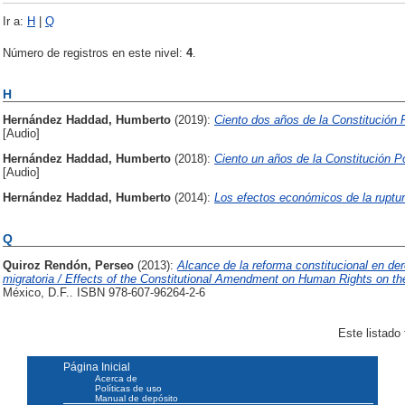
Ir a:
H
|
Q
Número de registros en este nivel:
4
.
H
Hernández Haddad, Humberto
(2019):
Ciento dos años de la Constitución 
[Audio]
Hernández Haddad, Humberto
(2018):
Ciento un años de la Constitución P
[Audio]
Hernández Haddad, Humberto
(2014):
Los efectos económicos de la ruptu
Q
Quiroz Rendón, Perseo
(2013):
Alcance de la reforma constitucional en d
migratoria / Effects of the Constitutional Amendment on Human Rights on th
México, D.F.. ISBN 978-607-96264-2-6
Este listado
Página Inicial
Acerca de
Políticas de uso
Manual de depósito