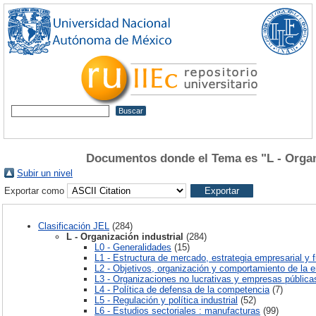
Documentos donde el Tema es "L - Organi
Subir un nivel
Exportar como
Clasificación JEL
(284)
L - Organización industrial
(284)
L0 - Generalidades
(15)
L1 - Estructura de mercado, estrategia empresarial y
L2 - Objetivos, organización y comportamiento de la 
L3 - Organizaciones no lucrativas y empresas pública
L4 - Política de defensa de la competencia
(7)
L5 - Regulación y política industrial
(52)
L6 - Estudios sectoriales : manufacturas
(99)