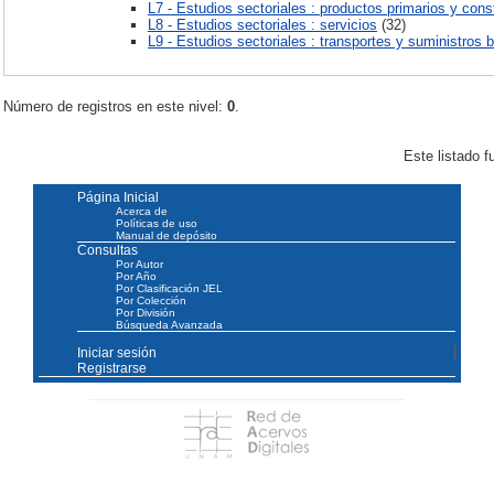
L7 - Estudios sectoriales : productos primarios y cons
L8 - Estudios sectoriales : servicios
(32)
L9 - Estudios sectoriales : transportes y suministros 
Número de registros en este nivel:
0
.
Este listado 
Página Inicial
Acerca de
Políticas de uso
Manual de depósito
Consultas
Por Autor
Por Año
Por Clasificación JEL
Por Colección
Por División
Búsqueda Avanzada
Iniciar sesión
Registrarse