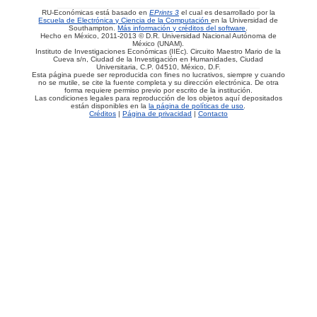
RU-Económicas está basado en
EPrints 3
el cual es desarrollado por la
Escuela de Electrónica y Ciencia de la Computación
en la Universidad de
Southampton.
Más información y créditos del software
.
Hecho en México, 2011-2013 © D.R. Universidad Nacional Autónoma de
México (UNAM).
Instituto de Investigaciones Económicas (IIEc). Circuito Maestro Mario de la
Cueva s/n, Ciudad de la Investigación en Humanidades, Ciudad
Universitaria, C.P. 04510, México, D.F.
Esta página puede ser reproducida con fines no lucrativos, siempre y cuando
no se mutile, se cite la fuente completa y su dirección electrónica. De otra
forma requiere permiso previo por escrito de la institución.
Las condiciones legales para reproducción de los objetos aquí depositados
están disponibles en la
la página de políticas de uso
.
Créditos
|
Página de privacidad
|
Contacto