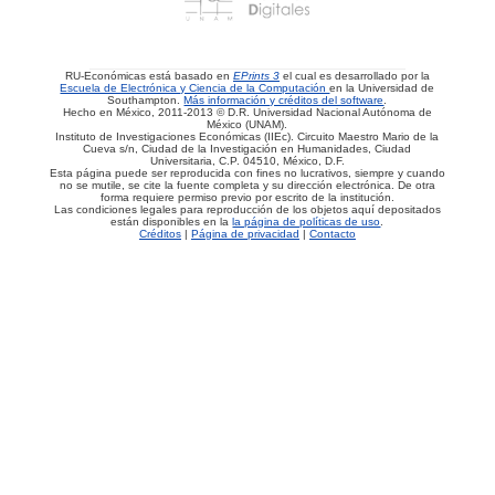
RU-Económicas está basado en
EPrints 3
el cual es desarrollado por la
Escuela de Electrónica y Ciencia de la Computación
en la Universidad de
Southampton.
Más información y créditos del software
.
Hecho en México, 2011-2013 © D.R. Universidad Nacional Autónoma de
México (UNAM).
Instituto de Investigaciones Económicas (IIEc). Circuito Maestro Mario de la
Cueva s/n, Ciudad de la Investigación en Humanidades, Ciudad
Universitaria, C.P. 04510, México, D.F.
Esta página puede ser reproducida con fines no lucrativos, siempre y cuando
no se mutile, se cite la fuente completa y su dirección electrónica. De otra
forma requiere permiso previo por escrito de la institución.
Las condiciones legales para reproducción de los objetos aquí depositados
están disponibles en la
la página de políticas de uso
.
Créditos
|
Página de privacidad
|
Contacto