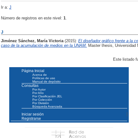
Ir a:
J
Número de registros en este nivel:
1
.
J
Jiménez Sánchez, María Victoria
(2015):
El diseñador gráfico frente a la c
caso de la acumulación de medios en la UNAM.
Master thesis, Universidad
Este listado 
Página Inicial
Acerca de
Políticas de uso
Manual de depósito
Consultas
Por Autor
Por Año
Por Clasificación JEL
Por Colección
Por División
Búsqueda Avanzada
Iniciar sesión
Registrarse