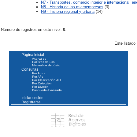
N7 - Transportes, comercio interior e internacional, en
N8 - Historia de las microempresas
(3)
N9 - Historia regional y urbana
(14)
Número de registros en este nivel:
0
.
Este listado
Página Inicial
Acerca de
Políticas de uso
Manual de depósito
Consultas
Por Autor
Por Año
Por Clasificación JEL
Por Colección
Por División
Búsqueda Avanzada
Iniciar sesión
Registrarse