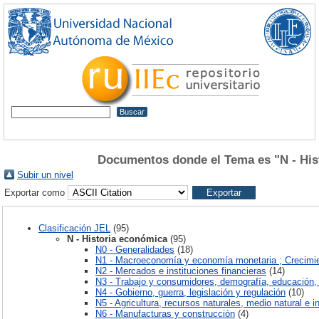
Documentos donde el Tema es "N - His
Subir un nivel
Exportar como
Clasificación JEL
(95)
N - Historia económica
(95)
N0 - Generalidades
(18)
N1 - Macroeconomía y economía monetaria ; Crecimie
N2 - Mercados e instituciones financieras
(14)
N3 - Trabajo y consumidores, demografía, educación, 
N4 - Gobierno, guerra, legislación y regulación
(10)
N5 - Agricultura, recursos naturales, medio natural e i
N6 - Manufacturas y construcción
(4)