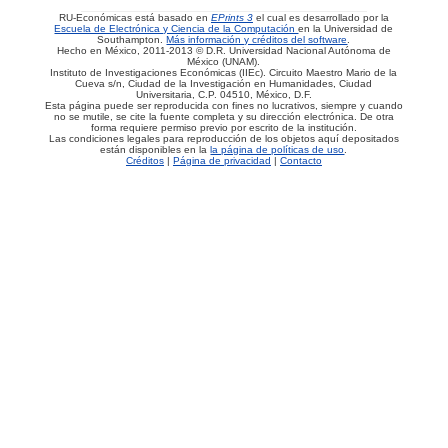
RU-Económicas está basado en
EPrints 3
el cual es desarrollado por la
Escuela de Electrónica y Ciencia de la Computación
en la Universidad de
Southampton.
Más información y créditos del software
.
Hecho en México, 2011-2013 © D.R. Universidad Nacional Autónoma de
México (UNAM).
Instituto de Investigaciones Económicas (IIEc). Circuito Maestro Mario de la
Cueva s/n, Ciudad de la Investigación en Humanidades, Ciudad
Universitaria, C.P. 04510, México, D.F.
Esta página puede ser reproducida con fines no lucrativos, siempre y cuando
no se mutile, se cite la fuente completa y su dirección electrónica. De otra
forma requiere permiso previo por escrito de la institución.
Las condiciones legales para reproducción de los objetos aquí depositados
están disponibles en la
la página de políticas de uso
.
Créditos
|
Página de privacidad
|
Contacto