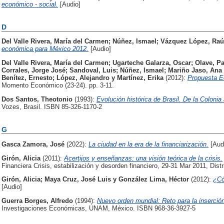
económico - social.
[Audio]
D
Del Valle Rivera, María del Carmen
;
Núñez, Ismael
;
Vázquez López, Raú
económica para México 2012.
[Audio]
Del Valle Rivera, María del Carmen
;
Ugarteche Galarza, Oscar
;
Olave, Pa
Corrales, Jorge José
;
Sandoval, Luis
;
Núñez, Ismael
;
Mariño Jaso, Ana
Benítez, Ernesto
;
López, Alejandro
y
Martínez, Erika
(2012):
Propuesta E
Momento Económico (23-24). pp. 3-11.
Dos Santos, Theotonio
(1993):
Evolución histórica de Brasil. De la Colonia 
Vozes, Brasil. ISBN 85-326-1170-2
G
Gasca Zamora, José
(2022):
La ciudad en la era de la financiarización.
[Aud
Girón, Alicia
(2011):
Acertijos y enseñanzas: una visión teórica de la crisis.
Financiera Crisis, estabilización y desorden financiero, 29-31 Mar 2011, Dist
Girón, Alicia
;
Maya Cruz, José Luis
y
González Lima, Héctor
(2012):
¿Có
[Audio]
Guerra Borges, Alfredo
(1994):
Nuevo orden mundial: Reto para la inserció
Investigaciones Económicas, UNAM, México. ISBN 968-36-3927-5