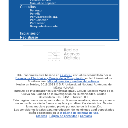
Manual de depósito
Consultas
Por Autor
Por Año
Por Clasificación JEL
Por Colección
Por División
Búsqueda Avanzada
Iniciar sesión
Registrarse
RU-Económicas está basado en
EPrints 3
el cual es desarrollado por la
Escuela de Electrónica y Ciencia de la Computación
en la Universidad de
Southampton.
Más información y créditos del software
.
Hecho en México, 2011-2013 © D.R. Universidad Nacional Autónoma de
México (UNAM).
Instituto de Investigaciones Económicas (IIEc). Circuito Maestro Mario de la
Cueva s/n, Ciudad de la Investigación en Humanidades, Ciudad
Universitaria, C.P. 04510, México, D.F.
Esta página puede ser reproducida con fines no lucrativos, siempre y cuando
no se mutile, se cite la fuente completa y su dirección electrónica. De otra
forma requiere permiso previo por escrito de la institución.
Las condiciones legales para reproducción de los objetos aquí depositados
están disponibles en la
la página de políticas de uso
.
Créditos
|
Página de privacidad
|
Contacto