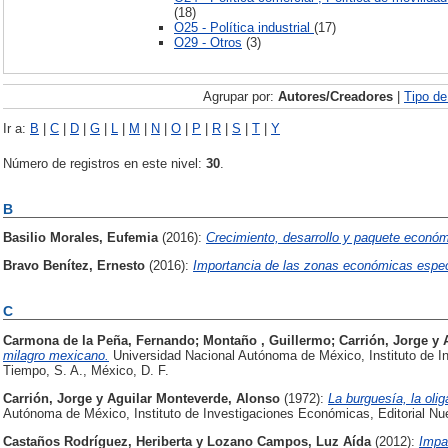
(18)
O25 - Política industrial
(17)
O29 - Otros
(3)
Agrupar por:
Autores/Creadores
|
Tipo d
Ir a:
B
|
C
|
D
|
G
|
L
|
M
|
N
|
O
|
P
|
R
|
S
|
T
|
Y
Número de registros en este nivel:
30
.
B
Basilio Morales, Eufemia
(2016):
Crecimiento, desarrollo y paquete econó
Bravo Benítez, Ernesto
(2016):
Importancia de las zonas económicas espec
C
Carmona de la Peña, Fernando
;
Montaño , Guillermo
;
Carrión, Jorge
y
milagro mexicano.
Universidad Nacional Autónoma de México, Instituto de I
Tiempo, S. A., México, D. F.
Carrión, Jorge
y
Aguilar Monteverde, Alonso
(1972):
La burguesía, la olig
Autónoma de México, Instituto de Investigaciones Económicas, Editorial Nue
Castaños Rodríguez, Heriberta
y
Lozano Campos, Luz Aída
(2012):
Impa