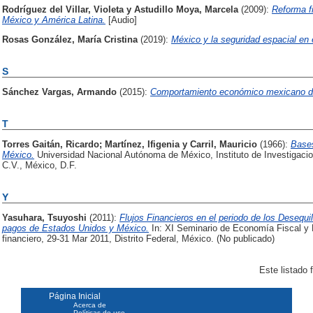
Rodríguez del Villar, Violeta
y
Astudillo Moya, Marcela
(2009):
Reforma fi
México y América Latina.
[Audio]
Rosas González, María Cristina
(2019):
México y la seguridad espacial en 
S
Sánchez Vargas, Armando
(2015):
Comportamiento económico mexicano d
T
Torres Gaitán, Ricardo
;
Martínez, Ifigenia
y
Carril, Mauricio
(1966):
Bases
México.
Universidad Nacional Autónoma de México, Instituto de Investigaci
C.V., México, D.F.
Y
Yasuhara, Tsuyoshi
(2011):
Flujos Financieros en el periodo de los Desequi
pagos de Estados Unidos y México.
In: XI Seminario de Economía Fiscal y F
financiero, 29-31 Mar 2011, Distrito Federal, México. (No publicado)
Este listado
Página Inicial
Acerca de
Políticas de uso