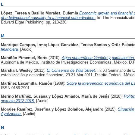
L
López, Teresa
y
Basilio Morales, Eufemia
Economic growth and financial d
of a bidirectional causality to a financial subordination.
In: The Financializati
Edward Elgar Publishing, pp. 213-230.
M
Manrique Campos, Irma
;
López González, Teresa Santos
y
Ortíz Palaci
financiera.
[Audio]
Marañón Pimentel, Boris
(2010):
Agua subterránea.Gestión y participación
Autónoma de México, Instituto de Investigaciones Económicas, México, D.
Marshall, Wesley
(2011):
El Consenso de Wall Street.
In: XI Seminario de E
estabilización y desorden financiero, 29-31 Mar 2011, Distrito Federal, Méxic
Martínez Escamilla, Ramón
(1989):
Sobre la intervención económica del E
ISSN 0186-2901
Merino Martínez, Susana
y
López Amador, María de Jesús
(2018):
Políti
sexenio 2012-2018.
[Audio]
Morales Ramírez, Josefina
y
López Bolaños, Alejandro
(2015):
Situació
Ayotzinapa.
[Audio]
N