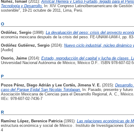
Núñez, Ismael
(2011):
Amílcar Herrera y Celso Furtado, legado para el Pen
Tecnología y Desarrollo.
In: XIV Congreso LatinoIberoamericano de Gestión T
sostenible", 19-21 octubre de 2011, Lima, Perú.
O
Ordóñez, Sergio
(1998):
La devaluación del peso: crisis del proyecto econó
economía mexicana después de la crisis del peso. FE-UNAM-UAM-I, pp. 8
Ordóñez Gutiérrez, Sergio
(2024):
Nuevo ciclo industrial, núcleo dinámico 
[Audio]
Osorio, Jaime
(2014):
Estado, reproducción del capital y lucha de clases. L
Universidad Nacional Autónoma de México, México D.F.. ISBN 978-607-02-5
P
Pozos Pérez, Diego Adrián
y
Lee Cortés, Jimena V. E.
(2015):
Desarrollo
caso del Parque Ejidal San Nicolás Totolapan.
In: Pasado, presente y futuro
Asociación Mexicana de Ciencias para el Desarrollo Regional, A. C., Méx
IIEc: 978-607-02-7436-7
R
Ramírez López, Berenice Patricia
(1991):
Las relaciones económicas de M
estructura económica y social de México . Instituto de Investigaciones E
4