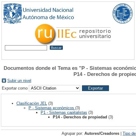
Documentos donde el Tema es "P - Sistemas económico
P14 - Derechos de propie
Subir un nivel
Exportar como
Clasificación JEL
(3)
P - Sistemas económicos
(3)
P1 - Sistemas capitalistas
(3)
P14 - Derechos de propiedad
(3)
Agrupar por:
Autores/Creadores
|
Tipo d