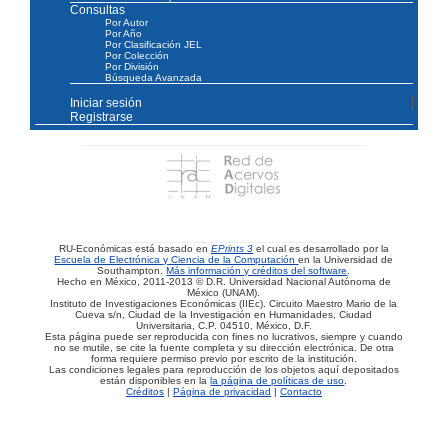
Consultas
Por Autor
Por Año
Por Clasificación JEL
Por Colección
Por División
Búsqueda Avanzada
Iniciar sesión
Registrarse
RU-Económicas está basado en
EPrints 3
el cual es desarrollado por la
Escuela de Electrónica y Ciencia de la Computación
en la Universidad de
Southampton.
Más información y créditos del software
.
Hecho en México, 2011-2013 © D.R. Universidad Nacional Autónoma de
México (UNAM).
Instituto de Investigaciones Económicas (IIEc). Circuito Maestro Mario de la
Cueva s/n, Ciudad de la Investigación en Humanidades, Ciudad
Universitaria, C.P. 04510, México, D.F.
Esta página puede ser reproducida con fines no lucrativos, siempre y cuando
no se mutile, se cite la fuente completa y su dirección electrónica. De otra
forma requiere permiso previo por escrito de la institución.
Las condiciones legales para reproducción de los objetos aquí depositados
están disponibles en la
la página de políticas de uso
.
Créditos
|
Página de privacidad
|
Contacto