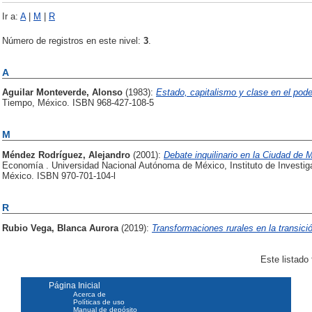
Ir a:
A
|
M
|
R
Número de registros en este nivel:
3
.
A
Aguilar Monteverde, Alonso
(1983):
Estado, capitalismo y clase en el pod
Tiempo, México. ISBN 968-427-108-5
M
Méndez Rodríguez, Alejandro
(2001):
Debate inquilinario en la Ciudad de 
Economía . Universidad Nacional Autónoma de México, Instituto de Investi
México. ISBN 970-701-104-l
R
Rubio Vega, Blanca Aurora
(2019):
Transformaciones rurales en la transició
Este listado
Página Inicial
Acerca de
Políticas de uso
Manual de depósito