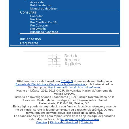
Acerca de
Políticas de uso
Manual de depósito
Consultas
Por Autor
Por Año
Por Clasificación JEL
Por Colección
Por División
Búsqueda Avanzada
Iniciar sesión
Registrarse
RU-Económicas está basado en
EPrints 3
el cual es desarrollado por la
Escuela de Electrónica y Ciencia de la Computación
en la Universidad de
Southampton.
Más información y créditos del software
.
Hecho en México, 2011-2013 © D.R. Universidad Nacional Autónoma de
México (UNAM).
Instituto de Investigaciones Económicas (IIEc). Circuito Maestro Mario de la
Cueva s/n, Ciudad de la Investigación en Humanidades, Ciudad
Universitaria, C.P. 04510, México, D.F.
Esta página puede ser reproducida con fines no lucrativos, siempre y cuando
no se mutile, se cite la fuente completa y su dirección electrónica. De otra
forma requiere permiso previo por escrito de la institución.
Las condiciones legales para reproducción de los objetos aquí depositados
están disponibles en la
la página de políticas de uso
.
Créditos
|
Página de privacidad
|
Contacto