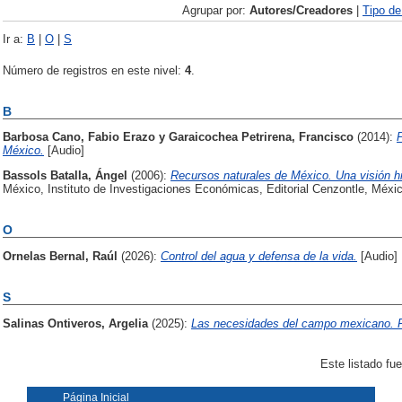
Agrupar por:
Autores/Creadores
|
Tipo d
Ir a:
B
|
O
|
S
Número de registros en este nivel:
4
.
B
Barbosa Cano, Fabio Erazo
y
Garaicochea Petrirena, Francisco
(2014):
P
México.
[Audio]
Bassols Batalla, Ángel
(2006):
Recursos naturales de México. Una visión hi
México, Instituto de Investigaciones Económicas, Editorial Cenzontle, Méx
O
Ornelas Bernal, Raúl
(2026):
Control del agua y defensa de la vida.
[Audio]
S
Salinas Ontiveros, Argelia
(2025):
Las necesidades del campo mexicano. R
Este listado fu
Página Inicial