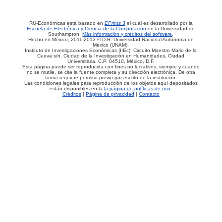
RU-Económicas está basado en
EPrints 3
el cual es desarrollado por la
Escuela de Electrónica y Ciencia de la Computación
en la Universidad de
Southampton.
Más información y créditos del software
.
Hecho en México, 2011-2013 © D.R. Universidad Nacional Autónoma de
México (UNAM).
Instituto de Investigaciones Económicas (IIEc). Circuito Maestro Mario de la
Cueva s/n, Ciudad de la Investigación en Humanidades, Ciudad
Universitaria, C.P. 04510, México, D.F.
Esta página puede ser reproducida con fines no lucrativos, siempre y cuando
no se mutile, se cite la fuente completa y su dirección electrónica. De otra
forma requiere permiso previo por escrito de la institución.
Las condiciones legales para reproducción de los objetos aquí depositados
están disponibles en la
la página de políticas de uso
.
Créditos
|
Página de privacidad
|
Contacto