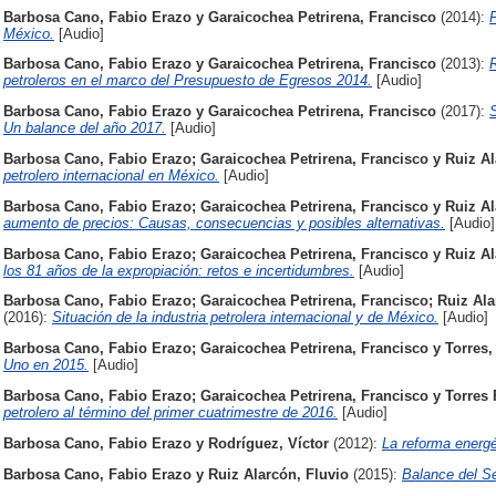
Barbosa Cano, Fabio Erazo
y
Garaicochea Petrirena, Francisco
(2014):
P
México.
[Audio]
Barbosa Cano, Fabio Erazo
y
Garaicochea Petrirena, Francisco
(2013):
petroleros en el marco del Presupuesto de Egresos 2014.
[Audio]
Barbosa Cano, Fabio Erazo
y
Garaicochea Petrirena, Francisco
(2017):
S
Un balance del año 2017.
[Audio]
Barbosa Cano, Fabio Erazo
;
Garaicochea Petrirena, Francisco
y
Ruiz Al
petrolero internacional en México.
[Audio]
Barbosa Cano, Fabio Erazo
;
Garaicochea Petrirena, Francisco
y
Ruiz Al
aumento de precios: Causas, consecuencias y posibles alternativas.
[Audio]
Barbosa Cano, Fabio Erazo
;
Garaicochea Petrirena, Francisco
y
Ruiz Al
los 81 años de la expropiación: retos e incertidumbres.
[Audio]
Barbosa Cano, Fabio Erazo
;
Garaicochea Petrirena, Francisco
;
Ruiz Ala
(2016):
Situación de la industria petrolera internacional y de México.
[Audio]
Barbosa Cano, Fabio Erazo
;
Garaicochea Petrirena, Francisco
y
Torres
Uno en 2015.
[Audio]
Barbosa Cano, Fabio Erazo
;
Garaicochea Petrirena, Francisco
y
Torres
petrolero al término del primer cuatrimestre de 2016.
[Audio]
Barbosa Cano, Fabio Erazo
y
Rodríguez, Víctor
(2012):
La reforma energé
Barbosa Cano, Fabio Erazo
y
Ruiz Alarcón, Fluvio
(2015):
Balance del Se