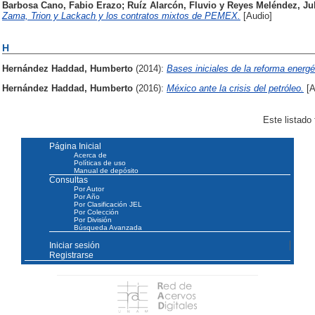
Barbosa Cano, Fabio Erazo
;
Ruíz Alarcón, Fluvio
y
Reyes Meléndez, Ju
Zama, Trion y Lackach y los contratos mixtos de PEMEX.
[Audio]
H
Hernández Haddad, Humberto
(2014):
Bases iniciales de la reforma energé
Hernández Haddad, Humberto
(2016):
México ante la crisis del petróleo.
[A
Este listado
Página Inicial
Acerca de
Políticas de uso
Manual de depósito
Consultas
Por Autor
Por Año
Por Clasificación JEL
Por Colección
Por División
Búsqueda Avanzada
Iniciar sesión
Registrarse