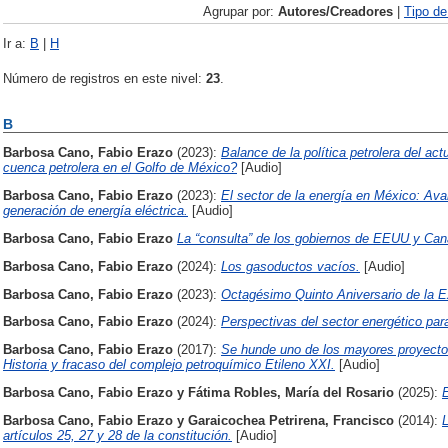
Agrupar por:
Autores/Creadores
|
Tipo d
Ir a:
B
|
H
Número de registros en este nivel:
23
.
B
Barbosa Cano, Fabio Erazo
(2023):
Balance de la política petrolera del a
cuenca petrolera en el Golfo de México?
[Audio]
Barbosa Cano, Fabio Erazo
(2023):
El sector de la energía en México: Ava
generación de energía eléctrica.
[Audio]
Barbosa Cano, Fabio Erazo
La “consulta” de los gobiernos de EEUU y Can
Barbosa Cano, Fabio Erazo
(2024):
Los gasoductos vacíos.
[Audio]
Barbosa Cano, Fabio Erazo
(2023):
Octagésimo Quinto Aniversario de la Ex
Barbosa Cano, Fabio Erazo
(2024):
Perspectivas del sector energético par
Barbosa Cano, Fabio Erazo
(2017):
Se hunde uno de los mayores proyectos
Historia y fracaso del complejo petroquímico Etileno XXI.
[Audio]
Barbosa Cano, Fabio Erazo
y
Fátima Robles, María del Rosario
(2025):
E
Barbosa Cano, Fabio Erazo
y
Garaicochea Petrirena, Francisco
(2014):
L
artículos 25, 27 y 28 de la constitución.
[Audio]