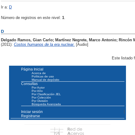
Ir a:
D
Número de registros en este nivel:
1
.
D
Delgado Ramos, Gian Carlo
;
Martínez Negrete, Marco Antonio
;
Rincón 
(2011):
Costos humanos de la era nuclear.
[Audio]
Este listado
Página Inicial
Acerca de
Políticas de uso
Manual de depósito
Consultas
Por Autor
Por Año
Por Clasificación JEL
Por Colección
Por División
Búsqueda Avanzada
Iniciar sesión
Registrarse