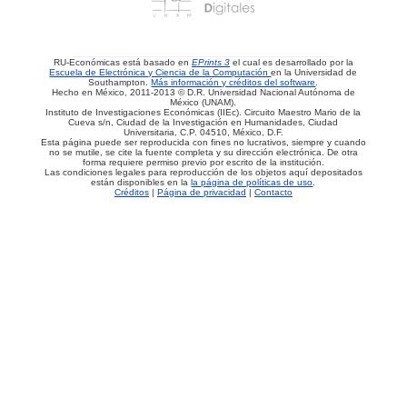
RU-Económicas está basado en
EPrints 3
el cual es desarrollado por la
Escuela de Electrónica y Ciencia de la Computación
en la Universidad de
Southampton.
Más información y créditos del software
.
Hecho en México, 2011-2013 © D.R. Universidad Nacional Autónoma de
México (UNAM).
Instituto de Investigaciones Económicas (IIEc). Circuito Maestro Mario de la
Cueva s/n, Ciudad de la Investigación en Humanidades, Ciudad
Universitaria, C.P. 04510, México, D.F.
Esta página puede ser reproducida con fines no lucrativos, siempre y cuando
no se mutile, se cite la fuente completa y su dirección electrónica. De otra
forma requiere permiso previo por escrito de la institución.
Las condiciones legales para reproducción de los objetos aquí depositados
están disponibles en la
la página de políticas de uso
.
Créditos
|
Página de privacidad
|
Contacto