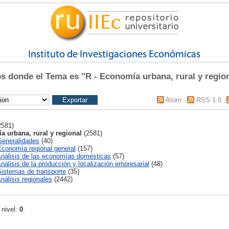
 donde el Tema es "R - Economía urbana, rural y regio
Atom
RSS 1.0
2581)
a urbana, rural y regional
(2581)
Generalidades
(40)
Economía regional general
(157)
Análisis de las economías domésticas
(57)
Análisis de la producción y localización empresarial
(48)
Sistemas de transporte
(35)
nálisis regionales
(2442)
 nivel:
0
.