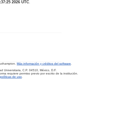
:37:25 2026 UTC
.
Southampton.
Más información y créditos del software
.
d Universitaria, C.P. 04510, México, D.F.
rma requiere permiso previo por escrito de la institución.
políticas de uso
.