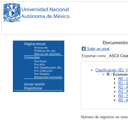
Documentos
Página Inicial
Acerca de
Subir un nivel
Políticas de uso
Manual de depósito
Exportar como
Consultas
Por Autor
Por Año
Por Clasificación JEL
Clasificación JEL
(
Por Colección
R - Economí
Por División
Búsqueda Avanzada
R0 - 
R1 - 
Iniciar sesión
R2 - 
Registrarse
R3 - 
R4 - 
R5 - A
Número de registros en este