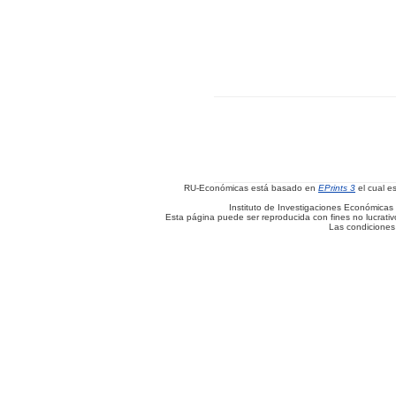
RU-Económicas está basado en
EPrints 3
el cual e
Instituto de Investigaciones Económicas 
Esta página puede ser reproducida con fines no lucrativos
Las condiciones