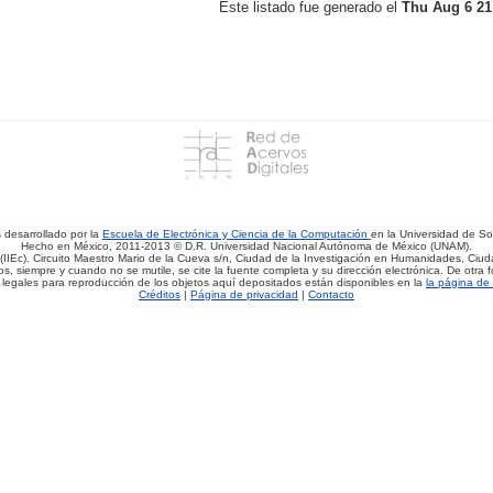
Este listado fue generado el
Thu Aug 6 21
s desarrollado por la
Escuela de Electrónica y Ciencia de la Computación
en la Universidad de 
Hecho en México, 2011-2013 © D.R. Universidad Nacional Autónoma de México (UNAM).
(IIEc). Circuito Maestro Mario de la Cueva s/n, Ciudad de la Investigación en Humanidades, Ciuda
, siempre y cuando no se mutile, se cite la fuente completa y su dirección electrónica. De otra fo
 legales para reproducción de los objetos aquí depositados están disponibles en la
la página de 
Créditos
|
Página de privacidad
|
Contacto