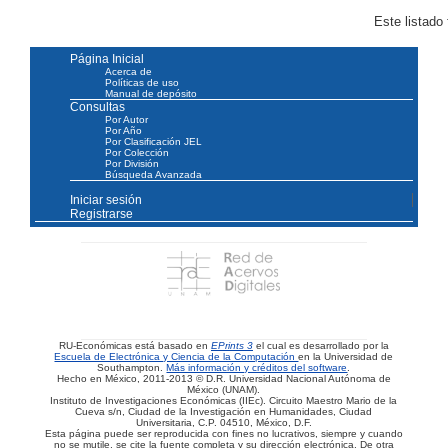
Este listado
Página Inicial
Acerca de
Políticas de uso
Manual de depósito
Consultas
Por Autor
Por Año
Por Clasificación JEL
Por Colección
Por División
Búsqueda Avanzada
Iniciar sesión
Registrarse
RU-Económicas está basado en
EPrints 3
el cual es desarrollado por la
Escuela de Electrónica y Ciencia de la Computación
en la Universidad de
Southampton.
Más información y créditos del software
.
Hecho en México, 2011-2013 © D.R. Universidad Nacional Autónoma de
México (UNAM).
Instituto de Investigaciones Económicas (IIEc). Circuito Maestro Mario de la
Cueva s/n, Ciudad de la Investigación en Humanidades, Ciudad
Universitaria, C.P. 04510, México, D.F.
Esta página puede ser reproducida con fines no lucrativos, siempre y cuando
no se mutile, se cite la fuente completa y su dirección electrónica. De otra