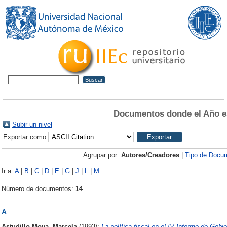
Documentos donde el Año e
Subir un nivel
Exportar como
Agrupar por:
Autores/Creadores
|
Tipo de Docu
Ir a:
A
|
B
|
C
|
D
|
E
|
G
|
J
|
L
|
M
Número de documentos:
14
.
A
Astudillo Moya, Marcela
(1993):
La política fiscal en el IV Informe de Gobie