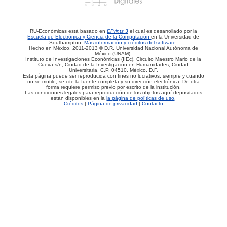
RU-Económicas está basado en
EPrints 3
el cual es desarrollado por la
Escuela de Electrónica y Ciencia de la Computación
en la Universidad de
Southampton.
Más información y créditos del software
.
Hecho en México, 2011-2013 © D.R. Universidad Nacional Autónoma de
México (UNAM).
Instituto de Investigaciones Económicas (IIEc). Circuito Maestro Mario de la
Cueva s/n, Ciudad de la Investigación en Humanidades, Ciudad
Universitaria, C.P. 04510, México, D.F.
Esta página puede ser reproducida con fines no lucrativos, siempre y cuando
no se mutile, se cite la fuente completa y su dirección electrónica. De otra
forma requiere permiso previo por escrito de la institución.
Las condiciones legales para reproducción de los objetos aquí depositados
están disponibles en la
la página de políticas de uso
.
Créditos
|
Página de privacidad
|
Contacto