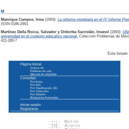
M
Manrique Campos, Irma
(1993):
La reforma monetaria en el IV Informe Pres
ISSN 0186-2901
Martínez Della Rocca, Salvador
y
Ordorika Sacristán, Imanol
(1993):
UNA
universidad en el contexto educativo nacional.
Colección Problemas de Méxic
411-280-7
Este listado
Página Inicial
Acerca de
Políticas de uso
Manual de depósito
Consultas
Por Autor
Por Año
Por Clasificación JEL
Por Colección
Por División
Búsqueda Avanzada
Iniciar sesión
Registrarse