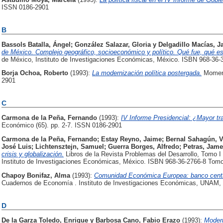
ISSN 0186-2901
B
Bassols Batalla, Ángel
;
González Salazar, Gloria
y
Delgadillo Macías, J
de México. Complejo geográfico, socioeconómico y político. Qué fue, qué e
de México, Instituto de Investigaciones Económicas, México. ISBN 968-36-
Borja Ochoa, Roberto
(1993):
La modernización política postergada.
Moment
2901
C
Carmona de la Peña, Fernando
(1993):
IV Informe Presidencial: ¿Mayor t
Económico (65). pp. 2-7. ISSN 0186-2901
Carmona de la Peña, Fernando
;
Estay Reyno, Jaime
;
Bernal Sahagún, V
José Luis
;
Lichtensztejn, Samuel
;
Guerra Borges, Alfredo
;
Petras, Jam
crisis y globalización.
Libros de la Revista Problemas del Desarrollo, Tomo 
Instituto de Investigaciones Económicas, México. ISBN 968-36-2766-8 Tomo
Chapoy Bonifaz, Alma
(1993):
Comunidad Económica Europea: banco centr
Cuadernos de Economía . Instituto de Investigaciones Económicas, UNAM,
D
De la Garza Toledo, Enrique
y
Barbosa Cano, Fabio Erazo
(1993):
Modern