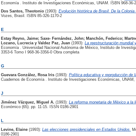
Economía . Instituto de Investigaciones Económicas, UNAM. ISBN 968-36-2
Dos Santos, Theotonio
(1993):
Evolución histórica de Brasil. De la Colonia 
Vozes, Brasil. ISBN 85-326-1170-2
E
Estay Reyno, Jaime
;
Saxe- Fernández, John
;
Manchón, Federico
;
Martn
Lozano, Lucrecia
y
Valdez Paz, Juan
(1993):
La reestructuración mundial 
Economía . Universidad Nacional Autónoma de México, Instituto de Invest
3353-6 Tomo I 968-36-3356-0 Obra completa
G
Guevara González, Rosa Iris
(1993):
Política educativa y reproducción de 
Cuadernos de Economía . Instituto de Investigaciones Económicas, UNAM,
J
Jiménez Vázquez, Miguel A.
(1993):
La reforma monetaria de México a la lu
Económico (65). pp. 11-15. ISSN 0186-2901
L
Levine, Elaine
(1993):
Las elecciones presidenciales en Estados Unidos.
Mo
0186-2901