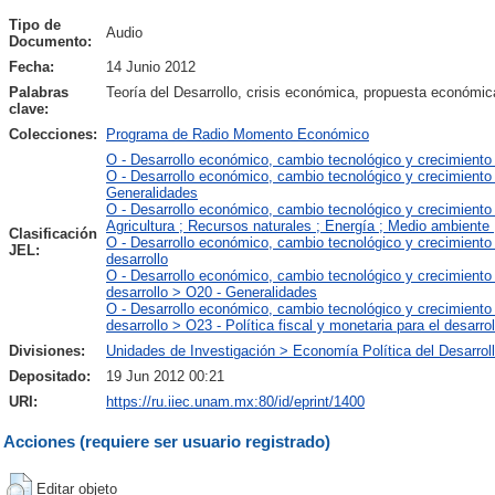
Tipo de
Audio
Documento:
Fecha:
14 Junio 2012
Palabras
Teoría del Desarrollo, crisis económica, propuesta económi
clave:
Colecciones:
Programa de Radio Momento Económico
O - Desarrollo económico, cambio tecnológico y crecimiento
O - Desarrollo económico, cambio tecnológico y crecimiento
Generalidades
O - Desarrollo económico, cambio tecnológico y crecimiento
Agricultura ; Recursos naturales ; Energía ; Medio ambiente 
Clasificación
O - Desarrollo económico, cambio tecnológico y crecimiento >
JEL:
desarrollo
O - Desarrollo económico, cambio tecnológico y crecimiento >
desarrollo > O20 - Generalidades
O - Desarrollo económico, cambio tecnológico y crecimiento >
desarrollo > O23 - Política fiscal y monetaria para el desarrol
Divisiones:
Unidades de Investigación > Economía Política del Desarrol
Depositado:
19 Jun 2012 00:21
URI:
https://ru.iiec.unam.mx:80/id/eprint/1400
Acciones (requiere ser usuario registrado)
Editar objeto