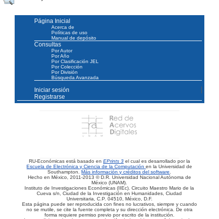
Página Inicial
Acerca de
Políticas de uso
Manual de depósito
Consultas
Por Autor
Por Año
Por Clasificación JEL
Por Colección
Por División
Búsqueda Avanzada
Iniciar sesión
Registrarse
RU-Económicas está basado en
EPrints 3
el cual es desarrollado por la
Escuela de Electrónica y Ciencia de la Computación
en la Universidad de
Southampton.
Más información y créditos del software
.
Hecho en México, 2011-2013 © D.R. Universidad Nacional Autónoma de
México (UNAM).
Instituto de Investigaciones Económicas (IIEc). Circuito Maestro Mario de la
Cueva s/n, Ciudad de la Investigación en Humanidades, Ciudad
Universitaria, C.P. 04510, México, D.F.
Esta página puede ser reproducida con fines no lucrativos, siempre y cuando
no se mutile, se cite la fuente completa y su dirección electrónica. De otra
forma requiere permiso previo por escrito de la institución.