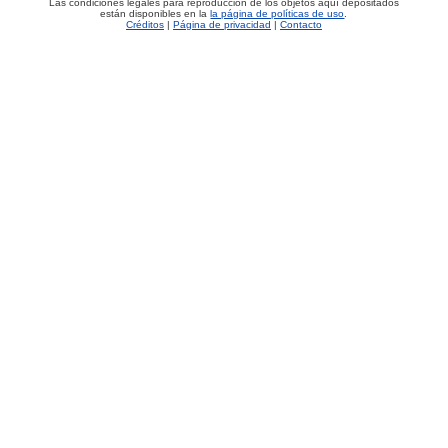
Las condiciones legales para reproducción de los objetos aquí depositados
están disponibles en la
la página de políticas de uso
.
Créditos
|
Página de privacidad
|
Contacto