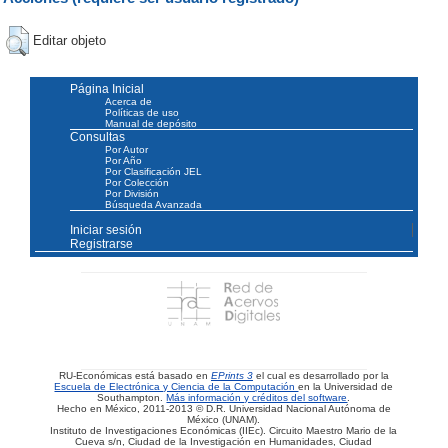
Editar objeto
Página Inicial
Acerca de
Políticas de uso
Manual de depósito
Consultas
Por Autor
Por Año
Por Clasificación JEL
Por Colección
Por División
Búsqueda Avanzada
Iniciar sesión
Registrarse
RU-Económicas está basado en
EPrints 3
el cual es desarrollado por la
Escuela de Electrónica y Ciencia de la Computación
en la Universidad de
Southampton.
Más información y créditos del software
.
Hecho en México, 2011-2013 © D.R. Universidad Nacional Autónoma de
México (UNAM).
Instituto de Investigaciones Económicas (IIEc). Circuito Maestro Mario de la
Cueva s/n, Ciudad de la Investigación en Humanidades, Ciudad