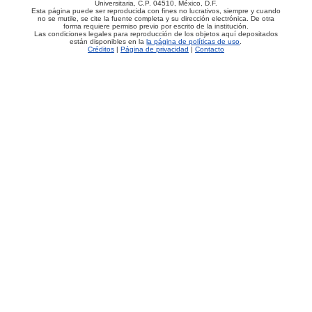
Universitaria, C.P. 04510, México, D.F.
Esta página puede ser reproducida con fines no lucrativos, siempre y cuando
no se mutile, se cite la fuente completa y su dirección electrónica. De otra
forma requiere permiso previo por escrito de la institución.
Las condiciones legales para reproducción de los objetos aquí depositados
están disponibles en la
la página de políticas de uso
.
Créditos
|
Página de privacidad
|
Contacto