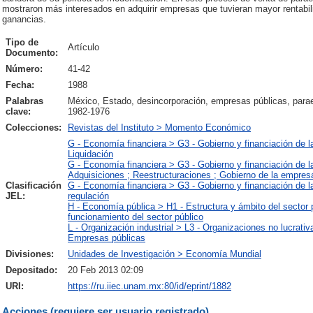
mostraron más interesados en adquirir empresas que tuvieran mayor rentabil
ganancias.
Tipo de
Artículo
Documento:
Número:
41-42
Fecha:
1988
Palabras
México, Estado, desincorporación, empresas públicas, paraes
clave:
1982-1976
Colecciones:
Revistas del Instituto > Momento Económico
G - Economía financiera > G3 - Gobierno y financiación de l
Liquidación
G - Economía financiera > G3 - Gobierno y financiación de 
Adquisiciones ; Reestructuraciones ; Gobierno de la empres
Clasificación
G - Economía financiera > G3 - Gobierno y financiación de l
JEL:
regulación
H - Economía pública > H1 - Estructura y ámbito del sector 
funcionamiento del sector público
L - Organización industrial > L3 - Organizaciones no lucrati
Empresas públicas
Divisiones:
Unidades de Investigación > Economía Mundial
Depositado:
20 Feb 2013 02:09
URI:
https://ru.iiec.unam.mx:80/id/eprint/1882
Acciones (requiere ser usuario registrado)