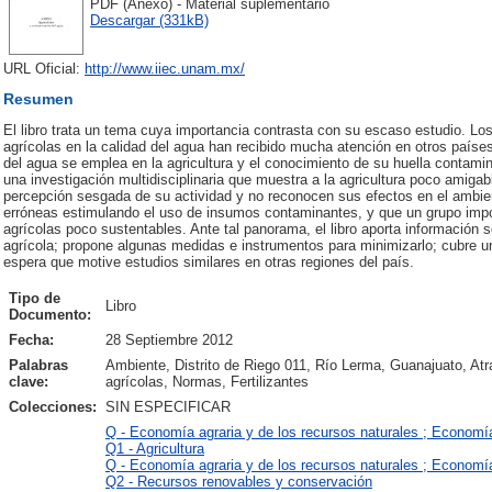
PDF (Anexo) - Material suplementario
Descargar (331kB)
URL Oficial:
http://www.iiec.unam.mx/
Resumen
El libro trata un tema cuya importancia contrasta con su escaso estudio. Lo
agrícolas en la calidad del agua han recibido mucha atención en otros país
del agua se emplea en la agricultura y el conocimiento de su huella contami
una investigación multidisciplinaria que muestra a la agricultura poco amigab
percepción sesgada de su actividad y no reconocen sus efectos en el ambient
erróneas estimulando el uso de insumos contaminantes, y que un grupo import
agrícolas poco sustentables. Ante tal panorama, el libro aporta información 
agrícola; propone algunas medidas e instrumentos para minimizarlo; cubre un
espera que motive estudios similares en otras regiones del país.
Tipo de
Libro
Documento:
Fecha:
28 Septiembre 2012
Palabras
Ambiente, Distrito de Riego 011, Río Lerma, Guanajuato, Atr
clave:
agrícolas, Normas, Fertilizantes
Colecciones:
SIN ESPECIFICAR
Q - Economía agraria y de los recursos naturales ; Economí
Q1 - Agricultura
Q - Economía agraria y de los recursos naturales ; Economí
Q2 - Recursos renovables y conservación