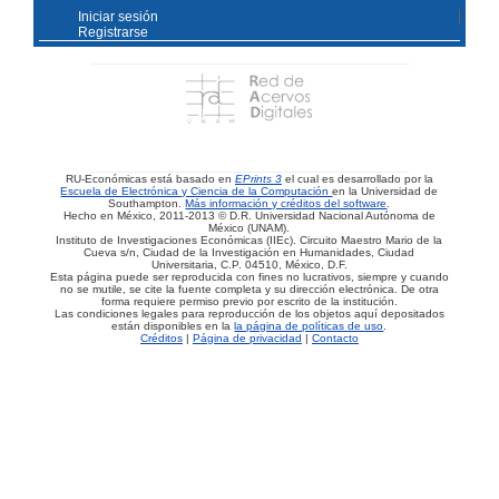
Iniciar sesión
Registrarse
RU-Económicas está basado en
EPrints 3
el cual es desarrollado por la
Escuela de Electrónica y Ciencia de la Computación
en la Universidad de
Southampton.
Más información y créditos del software
.
Hecho en México, 2011-2013 © D.R. Universidad Nacional Autónoma de
México (UNAM).
Instituto de Investigaciones Económicas (IIEc). Circuito Maestro Mario de la
Cueva s/n, Ciudad de la Investigación en Humanidades, Ciudad
Universitaria, C.P. 04510, México, D.F.
Esta página puede ser reproducida con fines no lucrativos, siempre y cuando
no se mutile, se cite la fuente completa y su dirección electrónica. De otra
forma requiere permiso previo por escrito de la institución.
Las condiciones legales para reproducción de los objetos aquí depositados
están disponibles en la
la página de políticas de uso
.
Créditos
|
Página de privacidad
|
Contacto