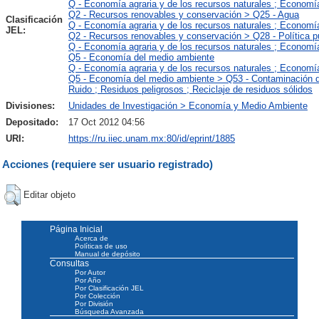
Q - Economía agraria y de los recursos naturales ; Economí
Q2 - Recursos renovables y conservación > Q25 - Agua
Clasificación
Q - Economía agraria y de los recursos naturales ; Economí
JEL:
Q2 - Recursos renovables y conservación > Q28 - Política p
Q - Economía agraria y de los recursos naturales ; Economí
Q5 - Economía del medio ambiente
Q - Economía agraria y de los recursos naturales ; Economí
Q5 - Economía del medio ambiente > Q53 - Contaminación de
Ruido ; Residuos peligrosos ; Reciclaje de residuos sólidos
Divisiones:
Unidades de Investigación > Economía y Medio Ambiente
Depositado:
17 Oct 2012 04:56
URI:
https://ru.iiec.unam.mx:80/id/eprint/1885
Acciones (requiere ser usuario registrado)
Editar objeto
Página Inicial
Acerca de
Políticas de uso
Manual de depósito
Consultas
Por Autor
Por Año
Por Clasificación JEL
Por Colección
Por División
Búsqueda Avanzada