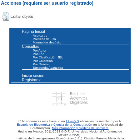
Acciones (requiere ser usuario registrado)
Editar objeto
Página Inicial
Acerca de
Políticas de uso
Manual de depósito
Consultas
Por Autor
Por Año
Por Clasificación JEL
Por Colección
Por División
Búsqueda Avanzada
Iniciar sesión
Registrarse
RU-Económicas está basado en
EPrints 3
el cual es desarrollado por la
Escuela de Electrónica y Ciencia de la Computación
en la Universidad de
Southampton.
Más información y créditos del software
.
Hecho en México, 2011-2013 © D.R. Universidad Nacional Autónoma de
México (UNAM).
Instituto de Investigaciones Económicas (IIEc). Circuito Maestro Mario de la