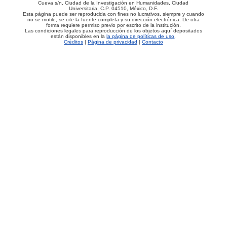
Cueva s/n, Ciudad de la Investigación en Humanidades, Ciudad
Universitaria, C.P. 04510, México, D.F.
Esta página puede ser reproducida con fines no lucrativos, siempre y cuando
no se mutile, se cite la fuente completa y su dirección electrónica. De otra
forma requiere permiso previo por escrito de la institución.
Las condiciones legales para reproducción de los objetos aquí depositados
están disponibles en la
la página de políticas de uso
.
Créditos
|
Página de privacidad
|
Contacto