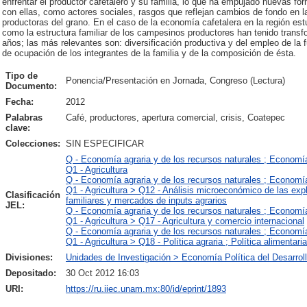
enfrentar el productor cafetalero y su familia, lo que ha empujado nuevas fo
con ellas, como actores sociales, rasgos que reflejan cambios de fondo en la
productoras del grano. En el caso de la economía cafetalera en la región est
como la estructura familiar de los campesinos productores han tenido transfo
años; las más relevantes son: diversificación productiva y del empleo de la 
de ocupación de los integrantes de la familia y de la composición de ésta.
Tipo de
Ponencia/Presentación en Jornada, Congreso (Lectura)
Documento:
Fecha:
2012
Palabras
Café, productores, apertura comercial, crisis, Coatepec
clave:
Colecciones:
SIN ESPECIFICAR
Q - Economía agraria y de los recursos naturales ; Economí
Q1 - Agricultura
Q - Economía agraria y de los recursos naturales ; Economí
Q1 - Agricultura > Q12 - Análisis microeconómico de las exp
Clasificación
familiares y mercados de inputs agrarios
JEL:
Q - Economía agraria y de los recursos naturales ; Economí
Q1 - Agricultura > Q17 - Agricultura y comercio internacional
Q - Economía agraria y de los recursos naturales ; Economí
Q1 - Agricultura > Q18 - Política agraria ; Política alimentaria
Divisiones:
Unidades de Investigación > Economía Política del Desarrol
Depositado:
30 Oct 2012 16:03
URI:
https://ru.iiec.unam.mx:80/id/eprint/1893