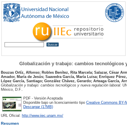
Globalización y trabajo: cambios tecnológicos 
Bouzas Ortíz, Alfonso
;
Robles Benítez, Rita Marcela
;
Salazar, César Ar
Amador, María de Jesús
;
Saavedra García, María Luisa
;
Enríquez Pérez,
López García, Santiago
;
González Chávez, Gerardo
;
Arteaga García, Ar
Globalización y trabajo: cambios tecnológicos y nueva regulación laboral.
UNA
México, D.F..
PDF - Versión Aceptada
Disponible bajo un licenciamiento tipo
Creative Commons BY-
Descargar (17MB)
URL Oficial:
http://www.iiec.unam.mx/
Resumen