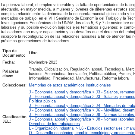
La pobreza laboral, el empleo vulnerable y la falta de oportunidades de traba
afectando, en mayor medida, a mujeres y jóvenes de diferentes estratos soci
compleja relación entre la dinámica de la economía mundial globalizada y lo
mercados de trabajo, en el VIII Seminario de Economía del Trabajo y la Tecno
Investigaciones Económicas de la UNAM, los días 5, 6 y 7 de noviembre de 
laborales y su posible evolución bajo los ejes temáticos siguientes: el cam
trabajadores con mayor capacitación y los desafíos que el derecho del trabaj
incorpore la reconfiguración de las relaciones laborales a fin de atender las
próximas generaciones de trabajadores.
Tipo de
Libro
Documento:
Fecha:
Noviembre 2013
Trabajo, Globalización, Regulación laboral, Tecnología, Mer
Palabras
básicos, Aeronáutica, Innovación, Política pública, Pymes, 
clave:
Informalidad, Precariedad, Manufacturas, Reforma laboral
Colecciones:
Memorias de actos académicos institucionales
J - Economía laboral y demográfica > J3 - Salarios, remuner
J - Economía laboral y demográfica > J3 - Salarios, remuner
Política pública
J - Economía laboral y demográfica > J4 - Mercados de trab
J - Economía laboral y demográfica > J6 - Movilidad, desem
J - Economía laboral y demográfica > J8 - Normas laborales 
Clasificación
J - Economía laboral y demográfica > J8 - Normas laborales 
JEL:
Derechos de los trabajadores
L - Organización industrial > L6 - Estudios sectoriales : man
O - Desarrollo económico, cambio tecnológico y crecimiento