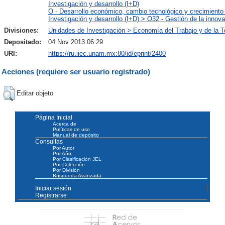
Investigación y desarrollo (I+D)
O - Desarrollo económico, cambio tecnológico y crecimiento
Investigación y desarrollo (I+D) > O32 - Gestión de la innova
Divisiones:
Unidades de Investigación > Economía del Trabajo y de la T
Depositado:
04 Nov 2013 06:29
URI:
https://ru.iiec.unam.mx:80/id/eprint/2400
Acciones (requiere ser usuario registrado)
Editar objeto
Página Inicial
Acerca de
Políticas de uso
Manual de depósito
Consultas
Por Autor
Por Año
Por Clasificación JEL
Por Colección
Por División
Búsqueda Avanzada
Iniciar sesión
Registrarse