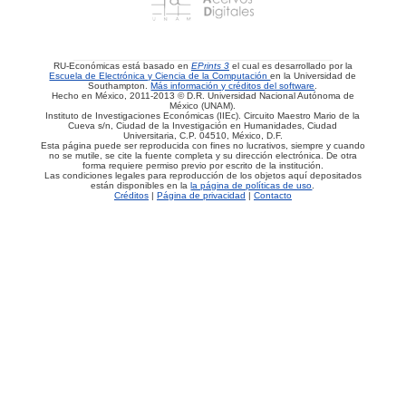
RU-Económicas está basado en
EPrints 3
el cual es desarrollado por la
Escuela de Electrónica y Ciencia de la Computación
en la Universidad de
Southampton.
Más información y créditos del software
.
Hecho en México, 2011-2013 © D.R. Universidad Nacional Autónoma de
México (UNAM).
Instituto de Investigaciones Económicas (IIEc). Circuito Maestro Mario de la
Cueva s/n, Ciudad de la Investigación en Humanidades, Ciudad
Universitaria, C.P. 04510, México, D.F.
Esta página puede ser reproducida con fines no lucrativos, siempre y cuando
no se mutile, se cite la fuente completa y su dirección electrónica. De otra
forma requiere permiso previo por escrito de la institución.
Las condiciones legales para reproducción de los objetos aquí depositados
están disponibles en la
la página de políticas de uso
.
Créditos
|
Página de privacidad
|
Contacto