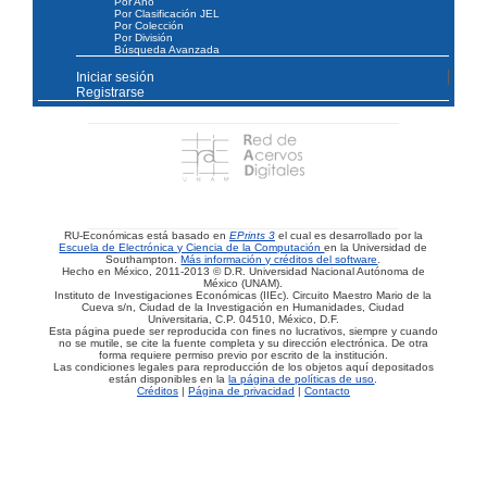
Por Año
Por Clasificación JEL
Por Colección
Por División
Búsqueda Avanzada
Iniciar sesión
Registrarse
RU-Económicas está basado en
EPrints 3
el cual es desarrollado por la
Escuela de Electrónica y Ciencia de la Computación
en la Universidad de
Southampton.
Más información y créditos del software
.
Hecho en México, 2011-2013 © D.R. Universidad Nacional Autónoma de
México (UNAM).
Instituto de Investigaciones Económicas (IIEc). Circuito Maestro Mario de la
Cueva s/n, Ciudad de la Investigación en Humanidades, Ciudad
Universitaria, C.P. 04510, México, D.F.
Esta página puede ser reproducida con fines no lucrativos, siempre y cuando
no se mutile, se cite la fuente completa y su dirección electrónica. De otra
forma requiere permiso previo por escrito de la institución.
Las condiciones legales para reproducción de los objetos aquí depositados
están disponibles en la
la página de políticas de uso
.
Créditos
|
Página de privacidad
|
Contacto