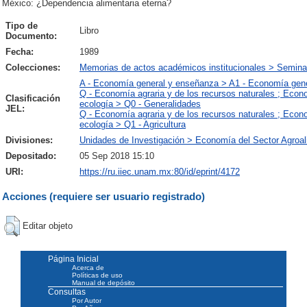
México: ¿Dependencia alimentaria eterna?
Tipo de
Libro
Documento:
Fecha:
1989
Colecciones:
Memorias de actos académicos institucionales > Semina
A - Economía general y enseñanza > A1 - Economía gen
Q - Economía agraria y de los recursos naturales ; Econ
Clasificación
ecología > Q0 - Generalidades
JEL:
Q - Economía agraria y de los recursos naturales ; Econ
ecología > Q1 - Agricultura
Divisiones:
Unidades de Investigación > Economía del Sector Agroal
Depositado:
05 Sep 2018 15:10
URI:
https://ru.iiec.unam.mx:80/id/eprint/4172
Acciones (requiere ser usuario registrado)
Editar objeto
Página Inicial
Acerca de
Políticas de uso
Manual de depósito
Consultas
Por Autor