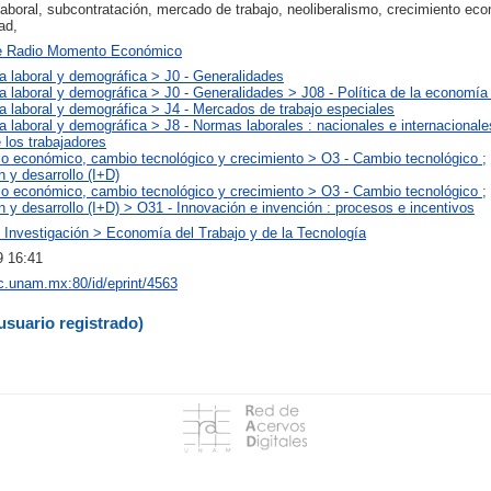
 laboral, subcontratación, mercado de trabajo, neoliberalismo, crecimiento ec
ad,
e Radio Momento Económico
a laboral y demográfica > J0 - Generalidades
 laboral y demográfica > J0 - Generalidades > J08 - Política de la economía 
 laboral y demográfica > J4 - Mercados de trabajo especiales
 laboral y demográfica > J8 - Normas laborales : nacionales e internacionale
 los trabajadores
lo económico, cambio tecnológico y crecimiento > O3 - Cambio tecnológico ;
n y desarrollo (I+D)
lo económico, cambio tecnológico y crecimiento > O3 - Cambio tecnológico ;
n y desarrollo (I+D) > O31 - Innovación e invención : procesos e incentivos
 Investigación > Economía del Trabajo y de la Tecnología
 16:41
iec.unam.mx:80/id/eprint/4563
usuario registrado)