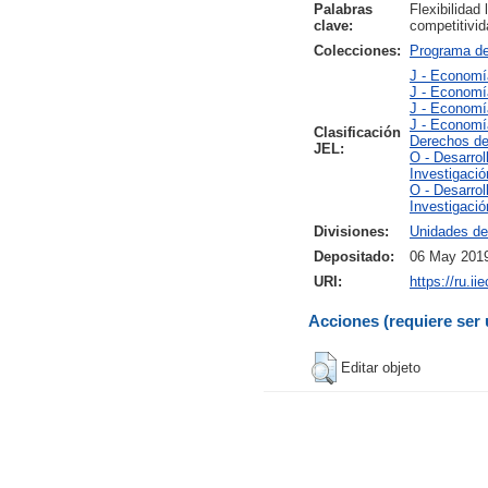
Palabras
Flexibilidad
clave:
competitivid
Colecciones:
Programa d
J - Economí
J - Economía
J - Economía
J - Economía
Clasificación
Derechos de
JEL:
O - Desarrol
Investigació
O - Desarrol
Investigació
Divisiones:
Unidades de
Depositado:
06 May 2019
URI:
https://ru.i
Acciones (requiere ser 
Editar objeto