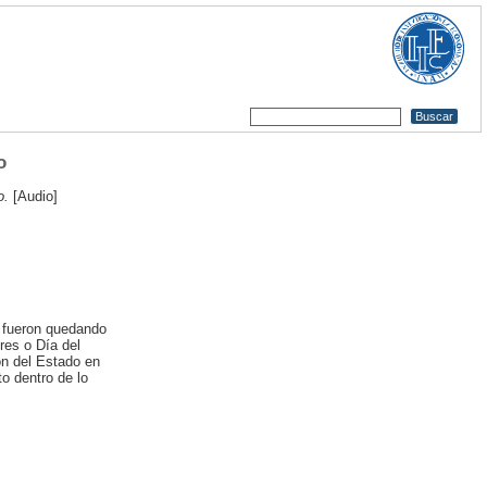
o
o.
[Audio]
o fueron quedando
res o Día del
ón del Estado en
to dentro de lo