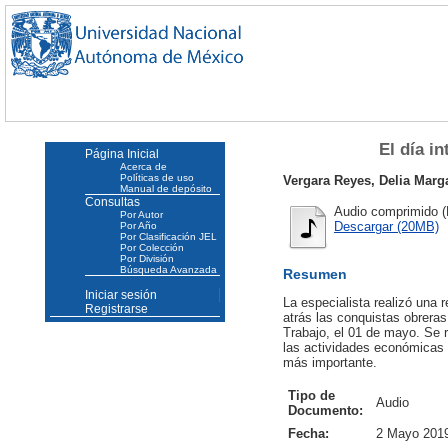
El día in
Página Inicial
Acerca de
Políticas de uso
Vergara Reyes, Delia Marga
Manual de depósito
Consultas
Audio comprimido (
Por Autor
Descargar (20MB)
Por Año
Por Clasificación JEL
Por Colección
Por División
Búsqueda Avanzada
Resumen
Iniciar sesión
La especialista realizó una 
Registrarse
atrás las conquistas obrera
Trabajo, el 01 de mayo. Se r
las actividades económicas d
más importante.
Tipo de
Audio
Documento:
Fecha:
2 Mayo 201