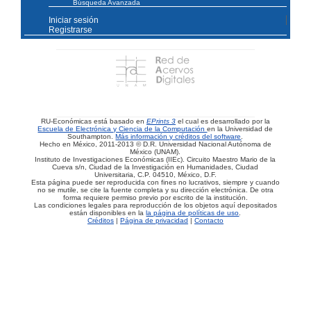
Búsqueda Avanzada
Iniciar sesión
Registrarse
RU-Económicas está basado en
EPrints 3
el cual es desarrollado por la
Escuela de Electrónica y Ciencia de la Computación
en la Universidad de
Southampton.
Más información y créditos del software
.
Hecho en México, 2011-2013 © D.R. Universidad Nacional Autónoma de
México (UNAM).
Instituto de Investigaciones Económicas (IIEc). Circuito Maestro Mario de la
Cueva s/n, Ciudad de la Investigación en Humanidades, Ciudad
Universitaria, C.P. 04510, México, D.F.
Esta página puede ser reproducida con fines no lucrativos, siempre y cuando
no se mutile, se cite la fuente completa y su dirección electrónica. De otra
forma requiere permiso previo por escrito de la institución.
Las condiciones legales para reproducción de los objetos aquí depositados
están disponibles en la
la página de políticas de uso
.
Créditos
|
Página de privacidad
|
Contacto