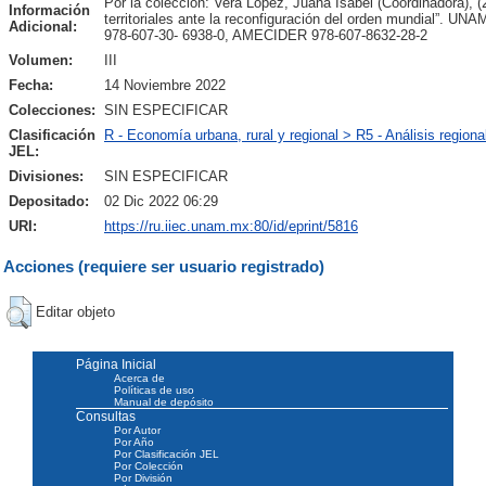
Por la colección: Vera López, Juana Isabel (Coordinadora), (
Información
territoriales ante la reconfiguración del orden mundial”
Adicional:
978-607-30- 6938-0, AMECIDER 978-607-8632-28-2
Volumen:
III
Fecha:
14 Noviembre 2022
Colecciones:
SIN ESPECIFICAR
Clasificación
R - Economía urbana, rural y regional > R5 - Análisis regiona
JEL:
Divisiones:
SIN ESPECIFICAR
Depositado:
02 Dic 2022 06:29
URI:
https://ru.iiec.unam.mx:80/id/eprint/5816
Acciones (requiere ser usuario registrado)
Editar objeto
Página Inicial
Acerca de
Políticas de uso
Manual de depósito
Consultas
Por Autor
Por Año
Por Clasificación JEL
Por Colección
Por División