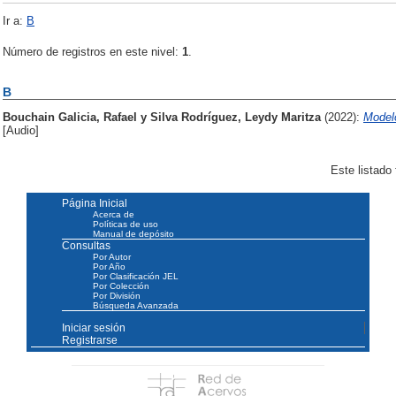
Ir a:
B
Número de registros en este nivel:
1
.
B
Bouchain Galicia, Rafael
y
Silva Rodríguez, Leydy Maritza
(2022):
Modelo
[Audio]
Este listado
Página Inicial
Acerca de
Políticas de uso
Manual de depósito
Consultas
Por Autor
Por Año
Por Clasificación JEL
Por Colección
Por División
Búsqueda Avanzada
Iniciar sesión
Registrarse