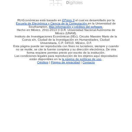
RU-Económicas está basado en
EPrints 3
el cual es desarrollado por la
Escuela de Electrónica y Ciencia de la Computación
en la Universidad de
Southampton.
Más información y créditos del software
.
Hecho en México, 2011-2013 © D.R. Universidad Nacional Autónoma de
México (UNAM).
Instituto de Investigaciones Económicas (IIEc). Circuito Maestro Mario de la
Cueva s/n, Ciudad de la Investigación en Humanidades, Ciudad
Universitaria, C.P. 04510, México, D.F.
Esta página puede ser reproducida con fines no lucrativos, siempre y cuando
no se mutile, se cite la fuente completa y su dirección electrónica. De otra
forma requiere permiso previo por escrito de la institución.
Las condiciones legales para reproducción de los objetos aquí depositados
están disponibles en la
la página de políticas de uso
.
Créditos
|
Página de privacidad
|
Contacto