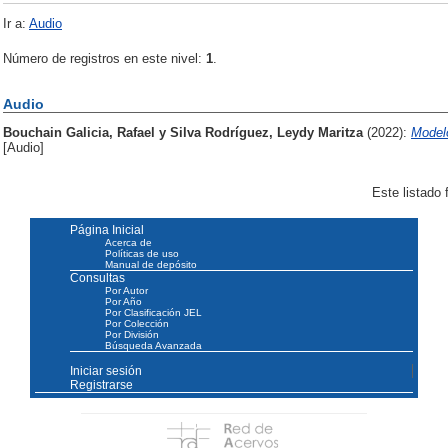
Ir a:
Audio
Número de registros en este nivel:
1
.
Audio
Bouchain Galicia, Rafael
y
Silva Rodríguez, Leydy Maritza
(2022):
Modelo
[Audio]
Este listado
Página Inicial
Acerca de
Políticas de uso
Manual de depósito
Consultas
Por Autor
Por Año
Por Clasificación JEL
Por Colección
Por División
Búsqueda Avanzada
Iniciar sesión
Registrarse