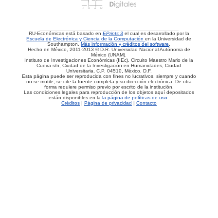
RU-Económicas está basado en
EPrints 3
el cual es desarrollado por la
Escuela de Electrónica y Ciencia de la Computación
en la Universidad de
Southampton.
Más información y créditos del software
.
Hecho en México, 2011-2013 © D.R. Universidad Nacional Autónoma de
México (UNAM).
Instituto de Investigaciones Económicas (IIEc). Circuito Maestro Mario de la
Cueva s/n, Ciudad de la Investigación en Humanidades, Ciudad
Universitaria, C.P. 04510, México, D.F.
Esta página puede ser reproducida con fines no lucrativos, siempre y cuando
no se mutile, se cite la fuente completa y su dirección electrónica. De otra
forma requiere permiso previo por escrito de la institución.
Las condiciones legales para reproducción de los objetos aquí depositados
están disponibles en la
la página de políticas de uso
.
Créditos
|
Página de privacidad
|
Contacto