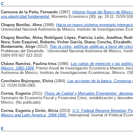
C
Carmona de la Peña, Fernando
(1987):
Informe Anual del Banco de México
una elasticidad fundamental.
Momento Económico (30). pp. 10-11. ISSN 018
Chapoy Bonifaz, Alma
(1998):
Hacia un nuevo sistema monetario internacio
Universidad Nacional Autónoma de México, Instituto de Investigaciones Ec
Chapoy Bonifaz, Alma
;
Rodríguez López, Patricia
;
León, Josefina
;
Rodrí
Nora
;
Soto Esquivel, Roberto
;
Vicher García, Diana
;
Concha, Elizabeth
;
Bustamante, Jorge
(2012):
Tras la crisis, políticas públicas a favor del cr
Problemas del Desarrollo . Universidad Nacional Autónoma de México, Insti
ISBN 978 607 023 2510
Chávez Ramírez, Paulina Irma
(1996):
Las cartas de intención y las polític
México: 1982-1994.
Premio Anual de Investigación Económica Maestro Jesús
Autónoma de México, Instituto de Investigaciones Económicas, México. IS
Concheiro Bojorquez, Elvira
(1984):
Las acciones de la banca. Conservar l
12. ISSN 0186-2901
Correa, Eugenia
(2011):
Flujos de Capital y Mercados Emergentes: desregula
Seminario de Economía Fiscal y Financiera Crisis, estabilización y desorden 
México. (No publicado)
Correa, Eugenia
y
Girón, Alicia
(2013):
U.S. Federal Reserve Monetary Polic
Mexico and Latin America, 1994-1995.
International Journal of Political Ec
E