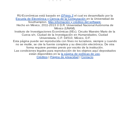
RU-Económicas está basado en
EPrints 3
el cual es desarrollado por la
Escuela de Electrónica y Ciencia de la Computación
en la Universidad de
Southampton.
Más información y créditos del software
.
Hecho en México, 2011-2013 © D.R. Universidad Nacional Autónoma de
México (UNAM).
Instituto de Investigaciones Económicas (IIEc). Circuito Maestro Mario de la
Cueva s/n, Ciudad de la Investigación en Humanidades, Ciudad
Universitaria, C.P. 04510, México, D.F.
Esta página puede ser reproducida con fines no lucrativos, siempre y cuando
no se mutile, se cite la fuente completa y su dirección electrónica. De otra
forma requiere permiso previo por escrito de la institución.
Las condiciones legales para reproducción de los objetos aquí depositados
están disponibles en la
la página de políticas de uso
.
Créditos
|
Página de privacidad
|
Contacto