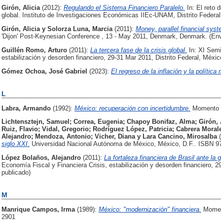
Girón, Alicia
(2012):
Regulando el Sistema Financiero Paralelo.
In: El reto d
global. Instituto de Investigaciones Económicas IIEc-UNAM, Distrito Federa
Girón, Alicia
y
Solorza Luna, Marcia
(2011):
Money, parallel financial syst
'Dijon' Post-Keynesian Conference , 13 - May 2011, Denmark, Denmark. (En
Guillén Romo, Arturo
(2011):
La tercera fase de la crisis global.
In: XI Semi
estabilización y desorden financiero, 29-31 Mar 2011, Distrito Federal, Méxic
Gómez Ochoa, José Gabriel
(2023):
El regreso de la inflación y la política
L
Labra, Armando
(1992):
México: recuperación con incertidumbre.
Momento E
Lichtensztejn, Samuel
;
Correa, Eugenia
;
Chapoy Bonifaz, Alma
;
Girón, 
Ruiz, Flavio
;
Vidal, Gregorio
;
Rodríguez López, Patricia
;
Cabrera Moral
Alejandro
;
Mendoza, Antonio
;
Vicher, Diana
y
Lara Cancino, Mirosalba
siglo XXI.
Universidad Nacional Autónoma de México, México, D.F.. ISBN 9
López Bolaños, Alejandro
(2011):
La fortaleza financiera de Brasil ante la 
Economía Fiscal y Financiera Crisis, estabilización y desorden financiero, 2
publicado)
M
Manrique Campos, Irma
(1989):
México: "modernización" financiera.
Moment
2901