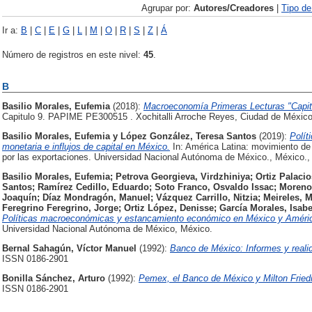
Agrupar por:
Autores/Creadores
|
Tipo d
Ir a:
B
|
C
|
E
|
G
|
L
|
M
|
O
|
R
|
S
|
Z
|
Á
Número de registros en este nivel:
45
.
B
Basilio Morales, Eufemia
(2018):
Macroeconomía Primeras Lecturas "Capitu
Capitulo 9. PAPIME PE300515 . Xochitalli Arroche Reyes, Ciudad de México
Basilio Morales, Eufemia
y
López González, Teresa Santos
(2019):
Polít
monetaria e influjos de capital en México.
In: América Latina: movimiento de 
por las exportaciones. Universidad Nacional Autónoma de México., México.,
Basilio Morales, Eufemia
;
Petrova Georgieva, Virdzhiniya
;
Ortiz Palacio
Santos
;
Ramírez Cedillo, Eduardo
;
Soto Franco, Osvaldo Issac
;
Moreno 
Joaquín
;
Díaz Mondragón, Manuel
;
Vázquez Carrillo, Nitzia
;
Meireles, 
Feregrino Feregrino, Jorge
;
Ortiz López, Denisse
;
García Morales, Isabe
Políticas macroeconómicas y estancamiento económico en México y América 
Universidad Nacional Autónoma de México, México.
Bernal Sahagún, Víctor Manuel
(1992):
Banco de México: Informes y reali
ISSN 0186-2901
Bonilla Sánchez, Arturo
(1992):
Pemex, el Banco de México y Milton Frie
ISSN 0186-2901