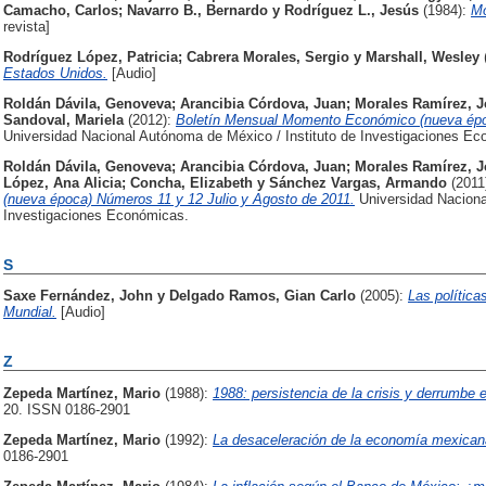
Camacho, Carlos
;
Navarro B., Bernardo
y
Rodríguez L., Jesús
(1984):
Mo
revista]
Rodríguez López, Patricia
;
Cabrera Morales, Sergio
y
Marshall, Wesley
Estados Unidos.
[Audio]
Roldán Dávila, Genoveva
;
Arancibia Córdova, Juan
;
Morales Ramírez, J
Sandoval, Mariela
(2012):
Boletín Mensual Momento Económico (nueva époc
Universidad Nacional Autónoma de México / Instituto de Investigaciones Ec
Roldán Dávila, Genoveva
;
Arancibia Córdova, Juan
;
Morales Ramírez, J
López, Ana Alicia
;
Concha, Elizabeth
y
Sánchez Vargas, Armando
(2011
(nueva época) Números 11 y 12 Julio y Agosto de 2011.
Universidad Naciona
Investigaciones Económicas.
S
Saxe Fernández, John
y
Delgado Ramos, Gian Carlo
(2005):
Las polític
Mundial.
[Audio]
Z
Zepeda Martínez, Mario
(1988):
1988: persistencia de la crisis y derrumbe e
20. ISSN 0186-2901
Zepeda Martínez, Mario
(1992):
La desaceleración de la economía mexican
0186-2901