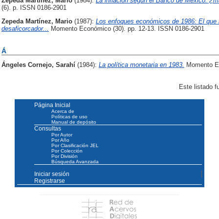
Zepeda Martínez, Mario
(1984):
La inflación según el Banco de México: ¿
(6). p. ISSN 0186-2901
Zepeda Martínez, Mario
(1987):
Los enfoques económicos de 1986: El que l
desaficorcador...
Momento Económico (30). pp. 12-13. ISSN 0186-2901
Á
Ángeles Cornejo, Sarahí
(1984):
La política monetaria en 1983.
Momento Ec
Este listado 
Página Inicial
Acerca de
Políticas de uso
Manual de depósito
Consultas
Por Autor
Por Año
Por Clasificación JEL
Por Colección
Por División
Búsqueda Avanzada
Iniciar sesión
Registrarse