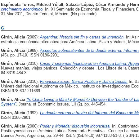
Espíndola Torres, Mildred Yólatl
;
Salazar López, César Armando
y
Hern
crecimiento económico.
In: XI Seminario de Economía Fiscal y Financiera Cri
31 Mar 2011, Distrito Federal, México. (No publicado)
G
Girón, Alicia
(2009):
Argentina: historia sin fin y cartas de intención.
In: Asi
estrategia económica alternativa para América Latina. Plaza y Valdez, Méxi
Girón, Alicia
(1989):
Aspectos sobresalientes de la deuda externa. Informe
(45). pp. 17-19. ISSN 0186-2901
Girón, Alicia
(2010):
Crisis y sistemas financieros en América Latina: Argen
Nuevas manías, viejos pánicos. Colección y debate . Los Libros de la Catar
84-8319-484-3
Girón, Alicia
(2010):
Financiarización, Banca Pública y Banca Social.
In: Ba
Universidad Nacional Autónoma de México. Instituto de Investigaciones Econ
ISBN 978-607-211669
Girón, Alicia
“Is China Living a Minsky Moment? Between the “Lender of La
System”.
Journal of Economic Issues, LII (2). pp. 445-454.
Girón, Alicia
(1992):
La deuda externa a través del Informe del Banco de M
ISSN 0186-2901
Girón, Alicia
(2006):
Poder y Moneda: discusión inconclusa.
In: Confrontac
Postkeynesianos en América Latina. Secretaría Ejecutiva . Consejo Latino
Buenos Aires, Argentina, pp. 29-44. ISBN (ISBN-10) 987-1183-51-8, (ISBN-1