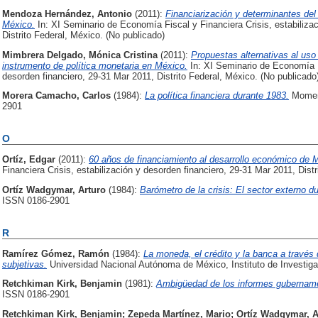
Mendoza Hernández, Antonio
(2011):
Financiarización y determinantes del
México.
In: XI Seminario de Economía Fiscal y Financiera Crisis, estabiliza
Distrito Federal, México. (No publicado)
Mimbrera Delgado, Mónica Cristina
(2011):
Propuestas alternativas al uso
instrumento de política monetaria en México.
In: XI Seminario de Economía Fi
desorden financiero, 29-31 Mar 2011, Distrito Federal, México. (No publicado
Morera Camacho, Carlos
(1984):
La política financiera durante 1983.
Moment
2901
O
Ortíz, Edgar
(2011):
60 años de financiamiento al desarrollo económico de 
Financiera Crisis, estabilización y desorden financiero, 29-31 Mar 2011, Dist
Ortíz Wadgymar, Arturo
(1984):
Barómetro de la crisis: El sector externo d
ISSN 0186-2901
R
Ramírez Gómez, Ramón
(1984):
La moneda, el crédito y la banca a través 
subjetivas.
Universidad Nacional Autónoma de México, Instituto de Investi
Retchkiman Kirk, Benjamin
(1981):
Ambigüedad de los informes gubername
ISSN 0186-2901
Retchkiman Kirk, Benjamin
;
Zepeda Martínez, Mario
;
Ortíz Wadgymar, A