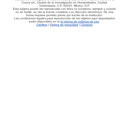
Cueva s/n, Ciudad de la Investigación en Humanidades, Ciudad
Universitaria, C.P. 04510, México, D.F.
Esta página puede ser reproducida con fines no lucrativos, siempre y cuando
no se mutile, se cite la fuente completa y su dirección electrónica. De otra
forma requiere permiso previo por escrito de la institución.
Las condiciones legales para reproducción de los objetos aquí depositados
están disponibles en la
la página de políticas de uso
.
Créditos
|
Página de privacidad
|
Contacto