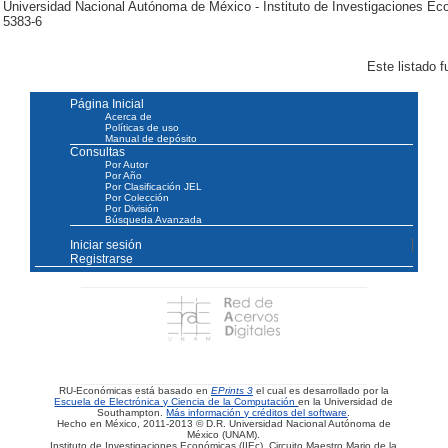
Universidad Nacional Autónoma de México - Instituto de Investigaciones E
5383-6
Este listado 
Página Inicial
Acerca de
Políticas de uso
Manual de depósito
Consultas
Por Autor
Por Año
Por Clasificación JEL
Por Colección
Por División
Búsqueda Avanzada
Iniciar sesión
Registrarse
RU-Económicas está basado en
EPrints 3
el cual es desarrollado por la
Escuela de Electrónica y Ciencia de la Computación
en la Universidad de
Southampton.
Más información y créditos del software
.
Hecho en México, 2011-2013 © D.R. Universidad Nacional Autónoma de
México (UNAM).
Instituto de Investigaciones Económicas (IIEc). Circuito Maestro Mario de la