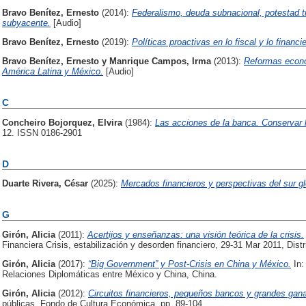
Bravo Benítez, Ernesto
(2014):
Federalismo, deuda subnacional, potestad tri
subyacente.
[Audio]
Bravo Benítez, Ernesto
(2019):
Políticas proactivas en lo fiscal y lo financ
Bravo Benítez, Ernesto
y
Manrique Campos, Irma
(2013):
Reformas econó
América Latina y México.
[Audio]
C
Concheiro Bojorquez, Elvira
(1984):
Las acciones de la banca. Conservar l
12. ISSN 0186-2901
D
Duarte Rivera, César
(2025):
Mercados financieros y perspectivas del sur gl
G
Girón, Alicia
(2011):
Acertijos y enseñanzas: una visión teórica de la crisis.
Financiera Crisis, estabilización y desorden financiero, 29-31 Mar 2011, Dist
Girón, Alicia
(2017):
“Big Government” y Post-Crisis en China y México.
In:
Relaciones Diplomáticas entre México y China, China.
Girón, Alicia
(2012):
Circuitos financieros, pequeños bancos y grandes gan
públicas. Fondo de Cultura Económica, pp. 89-104.