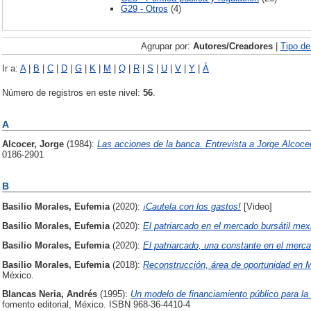
G29 - Otros
(4)
Agrupar por:
Autores/Creadores
|
Tipo d
Ir a:
A
|
B
|
C
|
D
|
G
|
K
|
M
|
Q
|
R
|
S
|
U
|
V
|
Y
|
Á
Número de registros en este nivel:
56
.
A
Alcocer, Jorge
(1984):
Las acciones de la banca. Entrevista a Jorge Alcoce
0186-2901
B
Basilio Morales, Eufemia
(2020):
¡Cautela con los gastos!
[Video]
Basilio Morales, Eufemia
(2020):
El patriarcado en el mercado bursátil mex
Basilio Morales, Eufemia
(2020):
El patriarcado, una constante en el merc
Basilio Morales, Eufemia
(2018):
Reconstrucción, área de oportunidad en M
México.
Blancas Neria, Andrés
(1995):
Un modelo de financiamiento público para l
fomento editorial, México. ISBN 968-36-4410-4