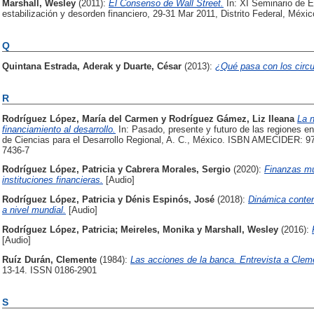
Marshall, Wesley
(2011):
El Consenso de Wall Street.
In: XI Seminario de E
estabilización y desorden financiero, 29-31 Mar 2011, Distrito Federal, Méxic
Q
Quintana Estrada, Aderak
y
Duarte, César
(2013):
¿Qué pasa con los circ
R
Rodríguez López, María del Carmen
y
Rodríguez Gámez, Liz Ileana
La n
financiamiento al desarrollo.
In: Pasado, presente y futuro de las regiones e
de Ciencias para el Desarrollo Regional, A. C., México. ISBN AMECIDER: 9
7436-7
Rodríguez López, Patricia
y
Cabrera Morales, Sergio
(2020):
Finanzas mul
instituciones financieras.
[Audio]
Rodríguez López, Patricia
y
Dénis Espinós, José
(2018):
Dinámica contem
a nivel mundial.
[Audio]
Rodríguez López, Patricia
;
Meireles, Monika
y
Marshall, Wesley
(2016):
[Audio]
Ruíz Durán, Clemente
(1984):
Las acciones de la banca. Entrevista a Clem
13-14. ISSN 0186-2901
S