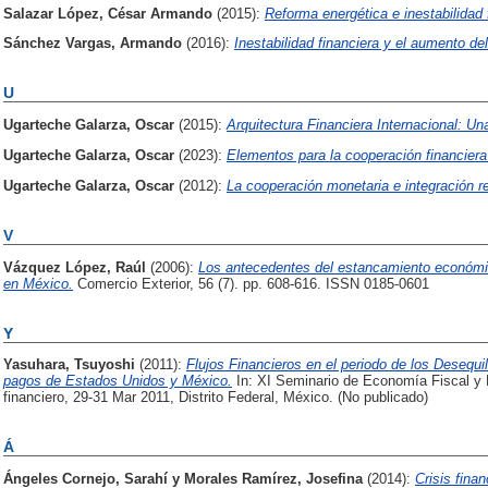
Salazar López, César Armando
(2015):
Reforma energética e inestabilidad 
Sánchez Vargas, Armando
(2016):
Inestabilidad financiera y el aumento del
U
Ugarteche Galarza, Oscar
(2015):
Arquitectura Financiera Internacional: U
Ugarteche Galarza, Oscar
(2023):
Elementos para la cooperación financiera 
Ugarteche Galarza, Oscar
(2012):
La cooperación monetaria e integración re
V
Vázquez López, Raúl
(2006):
Los antecedentes del estancamiento económic
en México.
Comercio Exterior, 56 (7). pp. 608-616. ISSN 0185-0601
Y
Yasuhara, Tsuyoshi
(2011):
Flujos Financieros en el periodo de los Desequi
pagos de Estados Unidos y México.
In: XI Seminario de Economía Fiscal y F
financiero, 29-31 Mar 2011, Distrito Federal, México. (No publicado)
Á
Ángeles Cornejo, Sarahí
y
Morales Ramírez, Josefina
(2014):
Crisis fina