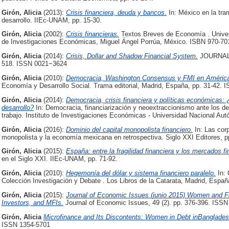
Girón, Alicia
(2013):
Crisis financiera, deuda y bancos.
In: México en la tra
desarrollo. IIEc-UNAM, pp. 15-30.
Girón, Alicia
(2002):
Crisis financieras.
Textos Breves de Economía . Univer
de Investigaciones Económicas, Miguel Ángel Porrúa, México. ISBN 970-70
Girón, Alicia
(2014):
Crisis, Dollar and Shadow Financial System.
JOURNAL 
518. ISSN 0021−3624
Girón, Alicia
(2010):
Democracia, Washington Consensus y FMI en América
Economía y Desarrollo Social. Trama editorial, Madrid, España, pp. 31-42. 
Girón, Alicia
(2014):
Democracia, crisis financiera y políticas económicas: 
desarrollo?
In: Democracia, financiarización y neoextraccionismo ante los des
trabajo. Instituto de Investigaciones Económicas - Universidad Nacional Au
Girón, Alicia
(2016):
Dominio del capital monopolista financiero.
In: Las cor
monopolista y la economía mexicana en retrospectiva. Siglo XXI Editores, p
Girón, Alicia
(2015):
España: entre la fragilidad financiera y los mercados fi
en el Siglo XXI. IIEc-UNAM, pp. 71-92.
Girón, Alicia
(2010):
Hegemonía del dólar y sistema financiero paralelo.
In: 
Colección Investigación y Debate . Los Libros de la Catarata, Madrid, Espa
Girón, Alicia
(2015):
Journal of Economic Issues (junio 2015) Women and Fina
Investors, and MFIs.
Journal of Economic Issues, 49 (2). pp. 376-396. ISS
Girón, Alicia
Microfinance and Its Discontents: Women in Debt inBanglades
ISSN 1354-5701