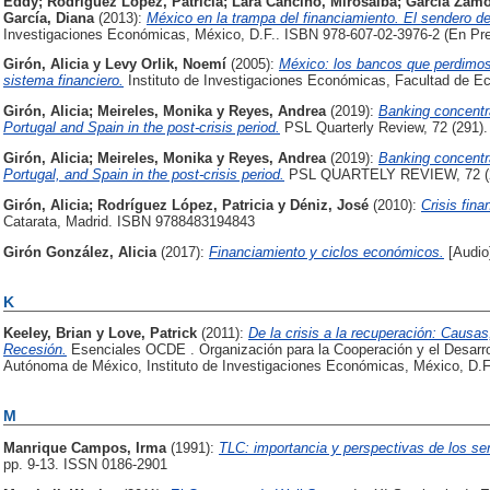
Eddy
;
Rodríguez López, Patricia
;
Lara Cancino, Mirosalba
;
García Zamo
García, Diana
(2013):
México en la trampa del financiamiento. El sendero del
Investigaciones Económicas, México, D.F.. ISBN 978-607-02-3976-2 (En Pr
Girón, Alicia
y
Levy Orlik, Noemí
(2005):
México: los bancos que perdimos.
sistema financiero.
Instituto de Investigaciones Económicas, Facultad de 
Girón, Alicia
;
Meireles, Monika
y
Reyes, Andrea
(2019):
Banking concentra
Portugal and Spain in the post-crisis period.
PSL Quarterly Review, 72 (291).
Girón, Alicia
;
Meireles, Monika
y
Reyes, Andrea
(2019):
Banking concentra
Portugal, and Spain in the post-crisis period.
PSL QUARTELY REVIEW, 72 (2
Girón, Alicia
;
Rodríguez López, Patricia
y
Déniz, José
(2010):
Crisis fin
Catarata, Madrid. ISBN 9788483194843
Girón González, Alicia
(2017):
Financiamiento y ciclos económicos.
[Audio
K
Keeley, Brian
y
Love, Patrick
(2011):
De la crisis a la recuperación: Causa
Recesión.
Esenciales OCDE . Organización para la Cooperación y el Desarro
Autónoma de México, Instituto de Investigaciones Económicas, México, D.
M
Manrique Campos, Irma
(1991):
TLC: importancia y perspectivas de los ser
pp. 9-13. ISSN 0186-2901