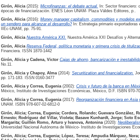
Girón, Alicia
(2015):
Microfinanzas: el debate actual.
In: Sector financiero: 
épocas de financiarización. ENES Léon UNAM- Plaza Váldes Editores, p..
Girón, Alicia
(2016):
Money manager capitalism, commodities y modelos extr
un sendero para alcanzar el desarrollo?
In: Estrategia primario exportadoras
IIEc-UNAM, pp. 75-91.
Girón, Alicia
Nuestra América XXI.
Nuestra América XXI Desafíos y Alterna
Girón, Alicia
Reserva Federal, política monetaria y primera crisis de tituli
Financiera. ISSN 1870-1442
Girón, Alicia
y
Cadena, Victor
Cajas de ahorro, bancarización e inestabilida
No.11.
Girón, Alicia
y
Chapoy, Alma
(2014):
Securitization and financialization.
Jou
pp. 171-183. ISSN 0160-3477
Girón, Alicia
y
Correa, Eugenia
(2002):
Crisis y futuro de la banca en Méxi
México, Instituto de Investigaciones Económicas, México, D.F. ISBN 970-7
Girón, Alicia
y
Correa, Eugenia
(2017):
Reorganización financiera en Asia y
UNAM. ISBN 978-607-02-6812-0
Girón, Alicia
;
Correa, Eugenia
;
Cordera, Rolando
;
Guevara González, Ro
Ernesto
;
Rodríguez del Villar, Violeta
;
Basave Kunhardt, Jorge
;
Soto Es
Margarita
;
Guillén Romo, Arturo
y
Ivanova, Antonina
(2020):
Neoliberali
Universidad Nacional Autónoma de México- Instituto de Investigaciones Ec
Girón, Alicia
;
Correa, Eugenia
;
López, Teresa
;
Ampudia Márquez, Nora