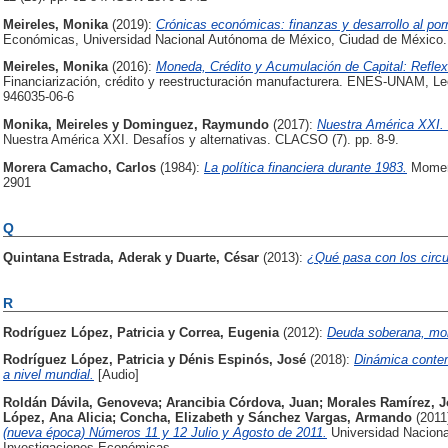
Meireles, Monika
(2019):
Crónicas económicas: finanzas y desarrollo al po
Económicas, Universidad Nacional Autónoma de México, Ciudad de México.
Meireles, Monika
(2016):
Moneda, Crédito y Acumulación de Capital: Reflexi
Financiarización, crédito y reestructuración manufacturera. ENES-UNAM, Le
946035-06-6
Monika, Meireles
y
Dominguez, Raymundo
(2017):
Nuestra América XXI. 
Nuestra América XXI. Desafíos y alternativas. CLACSO (7). pp. 8-9.
Morera Camacho, Carlos
(1984):
La política financiera durante 1983.
Moment
2901
Q
Quintana Estrada, Aderak
y
Duarte, César
(2013):
¿Qué pasa con los circ
R
Rodríguez López, Patricia
y
Correa, Eugenia
(2012):
Deuda soberana, mon
Rodríguez López, Patricia
y
Dénis Espinós, José
(2018):
Dinámica contem
a nivel mundial.
[Audio]
Roldán Dávila, Genoveva
;
Arancibia Córdova, Juan
;
Morales Ramírez, J
López, Ana Alicia
;
Concha, Elizabeth
y
Sánchez Vargas, Armando
(2011
(nueva época) Números 11 y 12 Julio y Agosto de 2011.
Universidad Naciona
Investigaciones Económicas.