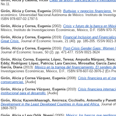
Girón, Alicia
y
Cadena, Victor
Cajas de ahorro, bancarización e inestabilida
No.11.
Girón, Alicia
y
Correa, Eugenia
(2010):
Burbujas y negocios financieros.
In
económico. Universidad Nacional Autónoma de México. Instituto de Investig
ISBN 978-607-02-1797-5
Girón, Alicia
y
Correa, Eugenia
(2002):
Crisis y futuro de la banca en Méxi
México, Instituto de Investigaciones Económicas, México, D.F. ISBN 970-7
Girón, Alicia
y
Correa, Eugenia
(2019):
Financial Inclusion and Financializ
Great Crisis.
Journal of Economic Issues, 21 (40). pp. 185-205. ISSN 0021-
Girón, Alicia
y
Correa, Eugenia
(2016):
Post-Crisis Gender Gaps: Women 
Journal of Economic Issues, 50 (2). pp. 471-477. ISSN 0021-3624
Girón, Alicia
;
Correa, Eugenia
;
López, Teresa
;
Ampudia Márquez, Nora
Eddy
;
Rodríguez López, Patricia
;
Lara Cancino, Mirosalba
;
García Zamo
García, Diana
(2013):
México en la trampa del financiamiento. El sendero del
Investigaciones Económicas, México, D.F.. ISBN 978-607-02-3976-2 (En Pr
Girón, Alicia
y
Correa Vázquez, Eugenia
(2008):
Crisis financiera en el 
consecuencias.
[Audio]
Girón, Alicia
y
Correa Vázquez, Eugenia
(2010):
Crisis financiera interna
institucional para el desarrollo.
[Audio]
Girón, Alicia
;
Kazemikhasragh, Amirreza
;
Cicchiello, Antonella
y
Panett
Development in the Least Developed Countries in Asia and Africa.
Journal o
1868-7873
Girón, Alicia
y
Levy Orlik, Noemí
(2005):
México: los bancos que perdimos.