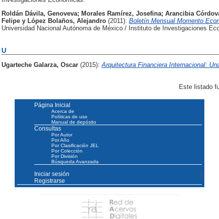
Roldán Dávila, Genoveva
;
Morales Ramírez, Josefina
;
Arancibia Córdov
Felipe
y
López Bolaños, Alejandro
(2011):
Boletín Mensual Momento Econ
Universidad Nacional Autónoma de México / Instituto de Investigaciones Ec
U
Ugarteche Galarza, Oscar
(2015):
Arquitectura Financiera Internacional: U
Este listado 
Página Inicial
Acerca de
Políticas de uso
Manual de depósito
Consultas
Por Autor
Por Año
Por Clasificación JEL
Por Colección
Por División
Búsqueda Avanzada
Iniciar sesión
Registrarse