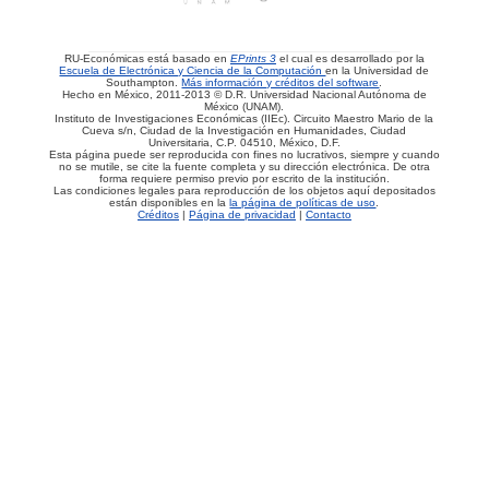
RU-Económicas está basado en
EPrints 3
el cual es desarrollado por la
Escuela de Electrónica y Ciencia de la Computación
en la Universidad de
Southampton.
Más información y créditos del software
.
Hecho en México, 2011-2013 © D.R. Universidad Nacional Autónoma de
México (UNAM).
Instituto de Investigaciones Económicas (IIEc). Circuito Maestro Mario de la
Cueva s/n, Ciudad de la Investigación en Humanidades, Ciudad
Universitaria, C.P. 04510, México, D.F.
Esta página puede ser reproducida con fines no lucrativos, siempre y cuando
no se mutile, se cite la fuente completa y su dirección electrónica. De otra
forma requiere permiso previo por escrito de la institución.
Las condiciones legales para reproducción de los objetos aquí depositados
están disponibles en la
la página de políticas de uso
.
Créditos
|
Página de privacidad
|
Contacto