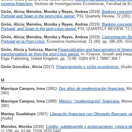
sistema financiero.
Instituto de Investigaciones Económicas, Facultad de 
Girón, Alicia
;
Meireles, Monika
y
Reyes, Andrea
(2019):
Banking concentra
Portugal and Spain in the post-crisis period.
PSL Quarterly Review, 72 (291).
Girón, Alicia
;
Meireles, Monika
y
Reyes, Andrea
(2019):
Banking concentra
Portugal, and Spain in the post-crisis period.
PSL QUARTELY REVIEW, 72 (2
Girón, Alicia
;
Meireles, Monika
y
Reyes, Andrea
(2019):
Concentración Ba
Portugal en la Post-Crisis.
Economía Institucional, 21 (40). pp. 186-205. IS
Girón, Alicia
y
Solorza, Marcia
Financialization and bancarization of Argent
transformations as from the post-crisis period.
In: Finance, Growth and Ineq
Elgar Publishing, United Kingdom, pp. 72-90. ISBN 978 1 78897 368 7
Girón González, Alicia
(2017):
Financiamiento y ciclos económicos.
[Audio
M
Manrique Campos, Irma
(1991):
Dos años de modernización financiera.
Mom
2901
Manrique Campos, Irma
(1989):
México: "modernización" financiera.
Moment
2901
Mantey, Guadalupe
(1997):
Liberación financiera con Oligopolio Bancario: pe
[Audio]
Meireles, Monika
(2018):
Crédito, subdesarrollo y estancamiento: crónica de
11 (29). pp. 61-84. ISSN 1870-1442