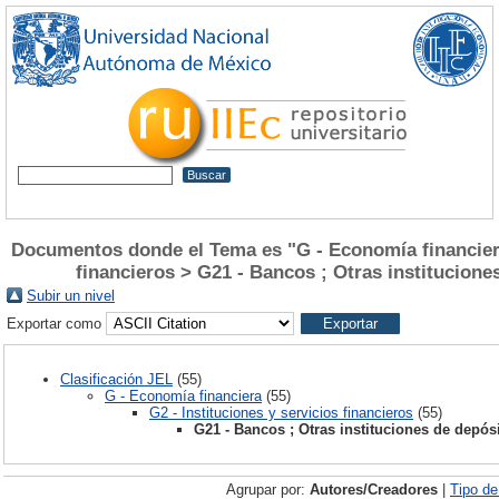
Documentos donde el Tema es "G - Economía financiera 
financieros > G21 - Bancos ; Otras institucione
Subir un nivel
Exportar como
Clasificación JEL
(55)
G - Economía financiera
(55)
G2 - Instituciones y servicios financieros
(55)
G21 - Bancos ; Otras instituciones de depósi
Agrupar por:
Autores/Creadores
|
Tipo d