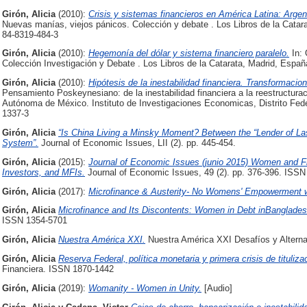
Girón, Alicia
(2010):
Crisis y sistemas financieros en América Latina: Argen
Nuevas manías, viejos pánicos. Colección y debate . Los Libros de la Catar
84-8319-484-3
Girón, Alicia
(2010):
Hegemonía del dólar y sistema financiero paralelo.
In: 
Colección Investigación y Debate . Los Libros de la Catarata, Madrid, Espa
Girón, Alicia
(2010):
Hipótesis de la inestabilidad financiera. Transformacio
Pensamiento Poskeynesiano: de la inestabilidad financiera a la reestructur
Autónoma de México. Instituto de Investigaciones Economicas, Distrito Fed
1337-3
Girón, Alicia
“Is China Living a Minsky Moment? Between the “Lender of La
System”.
Journal of Economic Issues, LII (2). pp. 445-454.
Girón, Alicia
(2015):
Journal of Economic Issues (junio 2015) Women and Fina
Investors, and MFIs.
Journal of Economic Issues, 49 (2). pp. 376-396. ISS
Girón, Alicia
(2017):
Microfinance & Austerity- No Womens' Empowerment 
Girón, Alicia
Microfinance and Its Discontents: Women in Debt inBanglades
ISSN 1354-5701
Girón, Alicia
Nuestra América XXI.
Nuestra América XXI Desafíos y Alterna
Girón, Alicia
Reserva Federal, política monetaria y primera crisis de tituli
Financiera. ISSN 1870-1442
Girón, Alicia
(2019):
Womanity - Women in Unity.
[Audio]