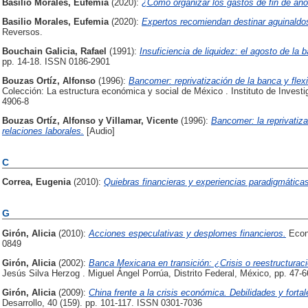
Basilio Morales, Eufemia
(2020):
¿Cómo organizar los gastos de fin de añ
Basilio Morales, Eufemia
(2020):
Expertos recomiendan destinar aguinaldos
Reversos.
Bouchain Galicia, Rafael
(1991):
Insuficiencia de liquidez: el agosto de la 
pp. 14-18. ISSN 0186-2901
Bouzas Ortíz, Alfonso
(1996):
Bancomer: reprivatización de la banca y flexi
Colección: La estructura económica y social de México . Instituto de Inve
4906-8
Bouzas Ortíz, Alfonso
y
Villamar, Vicente
(1996):
Bancomer: la reprivatiza
relaciones laborales.
[Audio]
C
Correa, Eugenia
(2010):
Quiebras financieras y experiencias paradigmática
G
Girón, Alicia
(2010):
Acciones especulativas y desplomes financieros.
Econo
0849
Girón, Alicia
(2002):
Banca Mexicana en transición: ¿Crisis o reestructurac
Jesús Silva Herzog . Miguel Ángel Porrúa, Distrito Federal, México, pp. 47-
Girón, Alicia
(2009):
China frente a la crisis económica. Debilidades y forta
Desarrollo, 40 (159). pp. 101-117. ISSN 0301-7036