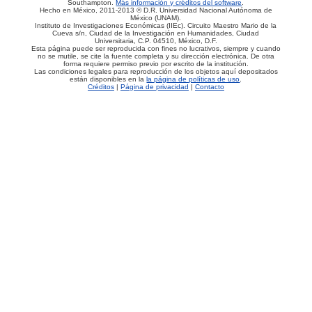
Southampton.
Más información y créditos del software
.
Hecho en México, 2011-2013 © D.R. Universidad Nacional Autónoma de
México (UNAM).
Instituto de Investigaciones Económicas (IIEc). Circuito Maestro Mario de la
Cueva s/n, Ciudad de la Investigación en Humanidades, Ciudad
Universitaria, C.P. 04510, México, D.F.
Esta página puede ser reproducida con fines no lucrativos, siempre y cuando
no se mutile, se cite la fuente completa y su dirección electrónica. De otra
forma requiere permiso previo por escrito de la institución.
Las condiciones legales para reproducción de los objetos aquí depositados
están disponibles en la
la página de políticas de uso
.
Créditos
|
Página de privacidad
|
Contacto