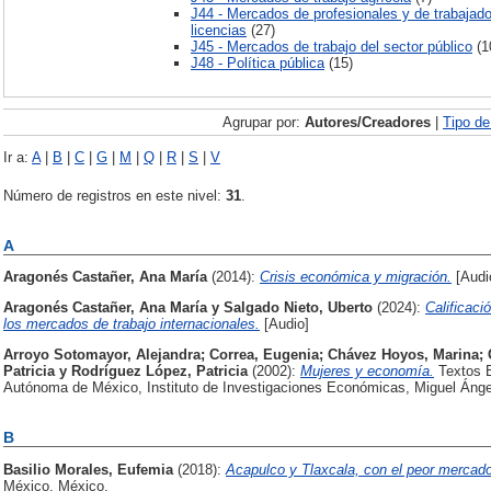
J44 - Mercados de profesionales y de trabajad
licencias
(27)
J45 - Mercados de trabajo del sector público
(1
J48 - Política pública
(15)
Agrupar por:
Autores/Creadores
|
Tipo d
Ir a:
A
|
B
|
C
|
G
|
M
|
Q
|
R
|
S
|
V
Número de registros en este nivel:
31
.
A
Aragonés Castañer, Ana María
(2014):
Crisis económica y migración.
[Audi
Aragonés Castañer, Ana María
y
Salgado Nieto, Uberto
(2024):
Calificac
los mercados de trabajo internacionales.
[Audio]
Arroyo Sotomayor, Alejandra
;
Correa, Eugenia
;
Chávez Hoyos, Marina
;
Patricia
y
Rodríguez López, Patricia
(2002):
Mujeres y economía.
Textos B
Autónoma de México, Instituto de Investigaciones Económicas, Miguel Ánge
B
Basilio Morales, Eufemia
(2018):
Acapulco y Tlaxcala, con el peor mercado 
México, México.