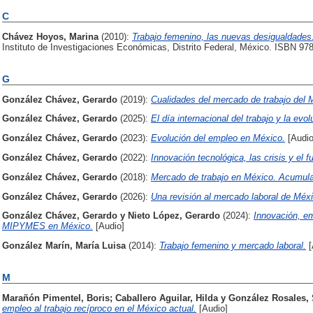
C
Chávez Hoyos, Marina
(2010):
Trabajo femenino, las nuevas desigualdades
Instituto de Investigaciones Económicas, Distrito Federal, México. ISBN 97
G
González Chávez, Gerardo
(2019):
Cualidades del mercado de trabajo del 
González Chávez, Gerardo
(2025):
El día internacional del trabajo y la evo
González Chávez, Gerardo
(2023):
Evolución del empleo en México.
[Audio
González Chávez, Gerardo
(2022):
Innovación tecnológica, las crisis y el fu
González Chávez, Gerardo
(2018):
Mercado de trabajo en México. Acumulac
González Chávez, Gerardo
(2026):
Una revisión al mercado laboral de Méxic
González Chávez, Gerardo
y
Nieto López, Gerardo
(2024):
Innovación, em
MIPYMES en México.
[Audio]
González Marín, María Luisa
(2014):
Trabajo femenino y mercado laboral.
[
M
Marañón Pimentel, Boris
;
Caballero Aguilar, Hilda
y
González Rosales,
empleo al trabajo recíproco en el México actual.
[Audio]