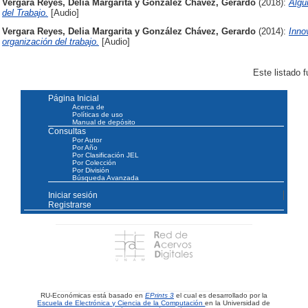
Vergara Reyes, Delia Margarita
y
González Chávez, Gerardo
(2018):
Algu
del Trabajo.
[Audio]
Vergara Reyes, Delia Margarita
y
González Chávez, Gerardo
(2014):
Inno
organización del trabajo.
[Audio]
Este listado 
Página Inicial
Acerca de
Políticas de uso
Manual de depósito
Consultas
Por Autor
Por Año
Por Clasificación JEL
Por Colección
Por División
Búsqueda Avanzada
Iniciar sesión
Registrarse
RU-Económicas está basado en
EPrints 3
el cual es desarrollado por la
Escuela de Electrónica y Ciencia de la Computación
en la Universidad de