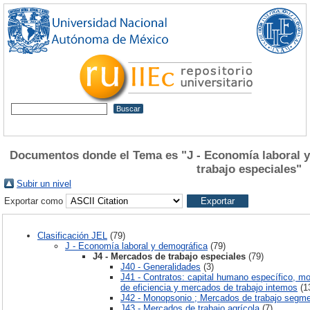
Documentos donde el Tema es "J - Economía laboral y
trabajo especiales"
Subir un nivel
Exportar como
Clasificación JEL
(79)
J - Economía laboral y demográfica
(79)
J4 - Mercados de trabajo especiales
(79)
J40 - Generalidades
(3)
J41 - Contratos: capital humano específico, mo
de eficiencia y mercados de trabajo intemos
(1
J42 - Monopsonio ; Mercados de trabajo segm
J43 - Mercados de trabajo agrícola
(7)