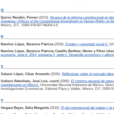
Q
Quiroz Rendón, Perseo
(2013):
Alcance de la reforma constitucional en d
migratoria / Effects of the Constitutional Amendment on Human Rights on th
México, D.F.. ISBN 978-607-96264-2-6
R
Ramírez López, Berenice Patricia
(2018):
Empleo y seguridad social II.
[Vi
Ramírez López, Berenice Patricia
;
Castillo Berthier, Héctor
y
Pérez Isla
economía, serie-6_2014, programa-3, parte-1: Desarrollo económico y alterna
S
Salazar López, César Armando
(2026):
Reflexiones sobre el mercado labo
Solleiro Rebolledo, José Luis, coord
(2006):
El sistema nacional de innova
manufacturero en México.
Universidad Nacional Autónoma de México, Direcci
Investigaciones Económicas, Editorial Plaza y Valdés, México, D.F. ISBN 9
V
Vergara Reyes, Delia Margarita
(2019):
El día internacional del trabajo y la