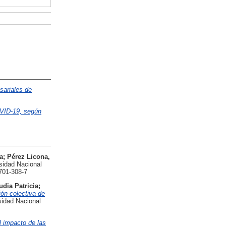
sariales de
OVID-19, según
a
;
Pérez Licona,
sidad Nacional
701-308-7
udia Patricia
;
ión colectiva de
idad Nacional
l impacto de las