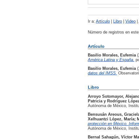
Ir a:
Artículo
|
Libro
|
Video
|
Número de registros en este
Artículo
Basilio Morales, Eufemia
América Latina y España.
po
Basilio Morales, Eufemia
datos del IMSS.
Observatori
Libro
Arroyo Sotomayor, Alejan
Patricia
y
Rodríguez López
Autónoma de México, Instit
Bensusán Areous, Graciel
Xelhuantzi López, María
;
protección en México. Infor
Autónoma de México, Instit
Bernal Sahagún, Víctor M