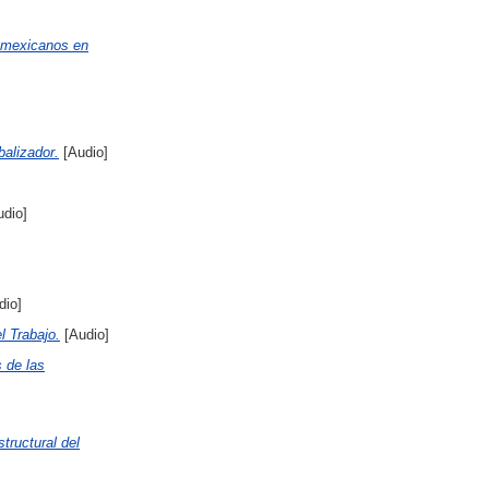
s mexicanos en
balizador.
[Audio]
dio]
dio]
l Trabajo.
[Audio]
 de las
structural del