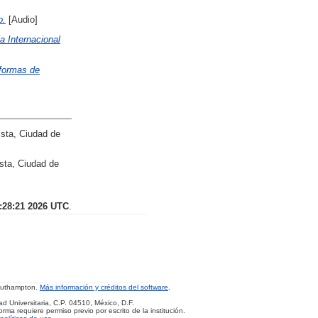
o.
[Audio]
a Internacional
 formas de
sta, Ciudad de
ta, Ciudad de
:28:21 2026 UTC
.
Southampton.
Más información y créditos del software
.
d Universitaria, C.P. 04510, México, D.F.
rma requiere permiso previo por escrito de la institución.