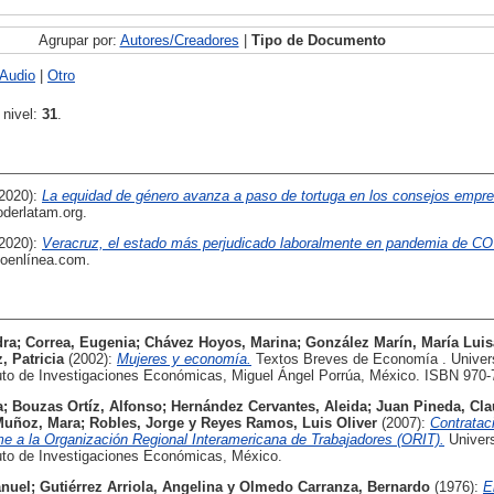
Agrupar por:
Autores/Creadores
|
Tipo de Documento
Audio
|
Otro
 nivel:
31
.
(2020):
La equidad de género avanza a paso de tortuga en los consejos empre
derlatam.org.
(2020):
Veracruz, el estado más perjudicado laboralmente en pandemia de C
oenlínea.com.
dra
;
Correa, Eugenia
;
Chávez Hoyos, Marina
;
González Marín, María Luis
, Patricia
(2002):
Mujeres y economía.
Textos Breves de Economía . Univer
uto de Investigaciones Económicas, Miguel Ángel Porrúa, México. ISBN 970-
a
;
Bouzas Ortíz, Alfonso
;
Hernández Cervantes, Aleida
;
Juan Pineda, Cla
Muñoz, Mara
;
Robles, Jorge
y
Reyes Ramos, Luis Oliver
(2007):
Contratac
me a la Organización Regional Interamericana de Trabajadores (ORIT).
Univers
uto de Investigaciones Económicas, México.
anuel
;
Gutiérrez Arriola, Angelina
y
Olmedo Carranza, Bernardo
(1976):
E