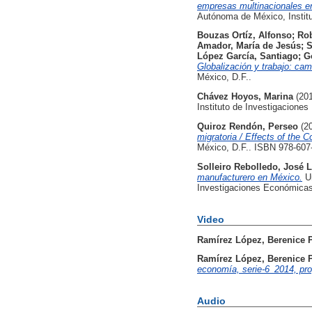
empresas multinacionales en
Autónoma de México, Instit
Bouzas Ortíz, Alfonso
;
Rob
Amador, María de Jesús
;
S
López García, Santiago
;
G
Globalización y trabajo: cam
México, D.F..
Chávez Hoyos, Marina
(20
Instituto de Investigacione
Quiroz Rendón, Perseo
(2
migratoria / Effects of the
México, D.F.. ISBN 978-607
Solleiro Rebolledo, José L
manufacturero en México.
Un
Investigaciones Económicas,
Video
Ramírez López, Berenice P
Ramírez López, Berenice P
economía, serie-6_2014, prog
Audio