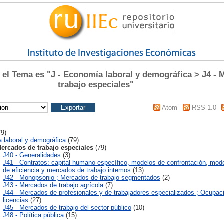
l Tema es "J - Economía laboral y demográfica > J4 - 
trabajo especiales"
Atom
RSS 1.0
9)
 laboral y demográfica
(79)
Mercados de trabajo especiales
(79)
J40 - Generalidades
(3)
J41 - Contratos: capital humano específico, modelos de confrontación, mode
de eficiencia y mercados de trabajo intemos
(13)
J42 - Monopsonio ; Mercados de trabajo segmentados
(2)
J43 - Mercados de trabajo agrícola
(7)
J44 - Mercados de profesionales y de trabajadores especializados ; Ocupac
licencias
(27)
J45 - Mercados de trabajo del sector público
(10)
J48 - Política pública
(15)