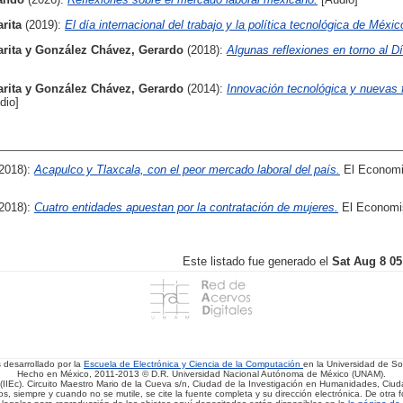
rita
(2019):
El día internacional del trabajo y la política tecnológica de Méxic
rita
y
González Chávez, Gerardo
(2018):
Algunas reflexiones en torno al Dí
rita
y
González Chávez, Gerardo
(2014):
Innovación tecnológica y nuevas
dio]
(2018):
Acapulco y Tlaxcala, con el peor mercado laboral del país.
El Economi
(2018):
Cuatro entidades apuestan por la contratación de mujeres.
El Economis
Este listado fue generado el
Sat Aug 8 05
s desarrollado por la
Escuela de Electrónica y Ciencia de la Computación
en la Universidad de 
Hecho en México, 2011-2013 © D.R. Universidad Nacional Autónoma de México (UNAM).
(IIEc). Circuito Maestro Mario de la Cueva s/n, Ciudad de la Investigación en Humanidades, Ciuda
, siempre y cuando no se mutile, se cite la fuente completa y su dirección electrónica. De otra fo