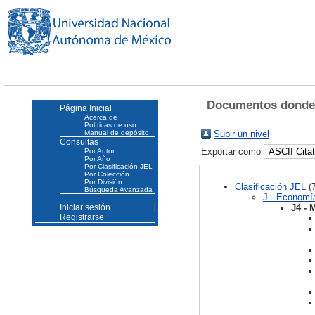
Documentos donde e
Página Inicial
Acerca de
Políticas de uso
Manual de depósito
Subir un nivel
Consultas
Exportar como
Por Autor
Por Año
Por Clasificación JEL
Por Colección
Por División
Clasificación JEL
(7
Búsqueda Avanzada
J - Economía
J4 - 
Iniciar sesión
Registrarse