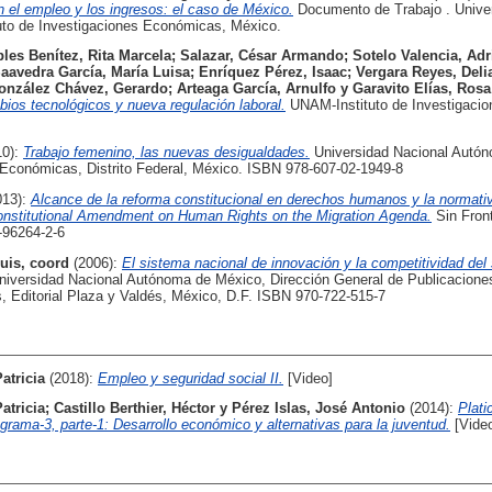
 el empleo y los ingresos: el caso de México.
Documento de Trabajo . Unive
uto de Investigaciones Económicas, México.
les Benítez, Rita Marcela
;
Salazar, César Armando
;
Sotelo Valencia, Adr
aavedra García, María Luisa
;
Enríquez Pérez, Isaac
;
Vergara Reyes, Deli
onzález Chávez, Gerardo
;
Arteaga García, Arnulfo
y
Garavito Elías, Rosa
bios tecnológicos y nueva regulación laboral.
UNAM-Instituto de Investigaci
10):
Trabajo femenino, las nuevas desigualdades.
Universidad Nacional Autó
s Económicas, Distrito Federal, México. ISBN 978-607-02-1949-8
013):
Alcance de la reforma constitucional en derechos humanos y la normati
 Constitutional Amendment on Human Rights on the Migration Agenda.
Sin Front
-96264-2-6
uis, coord
(2006):
El sistema nacional de innovación y la competitividad del
iversidad Nacional Autónoma de México, Dirección General de Publicaciones,
 Editorial Plaza y Valdés, México, D.F. ISBN 970-722-515-7
atricia
(2018):
Empleo y seguridad social II.
[Video]
atricia
;
Castillo Berthier, Héctor
y
Pérez Islas, José Antonio
(2014):
Plati
rama-3, parte-1: Desarrollo económico y alternativas para la juventud.
[Vide