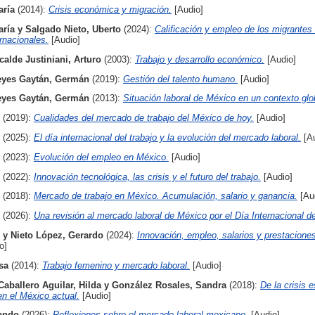
aría
(2014):
Crisis económica y migración.
[Audio]
aría
y
Salgado Nieto, Uberto
(2024):
Calificación y empleo de los migrante
rnacionales.
[Audio]
calde Justiniani, Arturo
(2003):
Trabajo y desarrollo económico.
[Audio]
eyes Gaytán, Germán
(2019):
Gestión del talento humano.
[Audio]
eyes Gaytán, Germán
(2013):
Situación laboral de México en un contexto glo
(2019):
Cualidades del mercado de trabajo del México de hoy.
[Audio]
(2025):
El día internacional del trabajo y la evolución del mercado laboral.
[Au
(2023):
Evolución del empleo en México.
[Audio]
(2022):
Innovación tecnológica, las crisis y el futuro del trabajo.
[Audio]
(2018):
Mercado de trabajo en México. Acumulación, salario y ganancia.
[Au
(2026):
Una revisión al mercado laboral de México por el Día Internacional de
y
Nieto López, Gerardo
(2024):
Innovación, empleo, salarios y prestaciones
o]
sa
(2014):
Trabajo femenino y mercado laboral.
[Audio]
Caballero Aguilar, Hilda
y
González Rosales, Sandra
(2018):
De la crisis e
en el México actual.
[Audio]
ando
(2026):
Reflexiones sobre el mercado laboral mexicano.
[Audio]