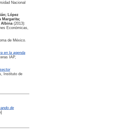
rsidad Nacional
ián
;
López
a Margarita
;
 Albina
(2013):
ones Económicas,
noma de México.
va en la agenda
eras IAP,
 sector
 Instituto de
cando de
o]