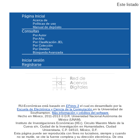
Este listado
Página Inicial
Acerca de
Políticas de uso
Manual de depósito
Consultas
Por Autor
Por Año
Por Clasificación JEL
Por Colección
Por División
Búsqueda Avanzada
Iniciar sesión
Registrarse
RU-Económicas está basado en
EPrints 3
el cual es desarrollado por la
Escuela de Electrónica y Ciencia de la Computación
en la Universidad de
Southampton.
Más información y créditos del software
.
Hecho en México, 2011-2013 © D.R. Universidad Nacional Autónoma de
México (UNAM).
Instituto de Investigaciones Económicas (IIEc). Circuito Maestro Mario de la
Cueva s/n, Ciudad de la Investigación en Humanidades, Ciudad
Universitaria, C.P. 04510, México, D.F.
Esta página puede ser reproducida con fines no lucrativos, siempre y cuando
no se mutile, se cite la fuente completa y su dirección electrónica. De otra