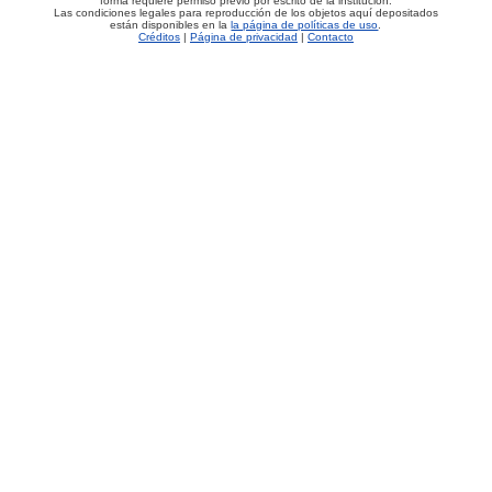
forma requiere permiso previo por escrito de la institución.
Las condiciones legales para reproducción de los objetos aquí depositados
están disponibles en la
la página de políticas de uso
.
Créditos
|
Página de privacidad
|
Contacto