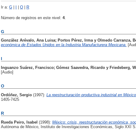
Ir a:
G
|
I
|
O
|
R
Número de registros en este nivel:
4
.
G
González Arévalo, Ana Luisa
;
Portos Pérez, Irma
y
Olmedo Carranza, B
económica de Estados Unidos en la Industria Manufacturera Mexicana.
[Aud
I
Inguanzo Suárez, Francisco
;
Gómez Saavedra, Ricardo
y
Friedeberg, W
[Audio]
O
Ordóñez, Sergio
(1997):
La reestructuración productiva industrial en México
1405-7425
R
Rueda Peiro, Isabel
(1998):
México: crisis, reestructuración económica, soc
Autónoma de México, Instituto de Investigaciones Económicas, Siglo XXI S