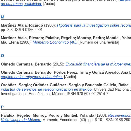
de empresas, viabilidad.
[Audio]
M
Martínez Atala, Ricardo
(1988):
Hipótesis para la investigación sobre reconv
pp. 3-5. ISSN 0186-2901
Martínez Atala, Ricardo
;
Palafox, Regelio
;
Monroy, Pedro
;
Montiel, Yola
Ma. Elena
(1988):
Momento Económico (40).
[Número de una revista]
O
Olmedo Carranza, Bernardo
(2015):
Exclusión financiera de la microempr
Olmedo Carranza, Bernardo
;
Portos Pérez, Irma
y
Gonzá Arevalo, Ana 
empleo en las mipymes industriales.
[Audio]
Ordóñez, Sergio
;
Ordóñez Gutiérrez, Sergio
y
Bouchain Galicia, Rafael
industria de servicios de telecomunicación en México.
Universidad Nacional 
Investigaciones Económicas, México. ISBN 978-607-02-2514-7
P
Palafox, Regelio
;
Monroy, Pedro
y
Montiel, Yolanda
(1988):
Reconversión 
Volkswagen de México.
Momento Económico (40). pp. 6-10. ISSN 0186-290