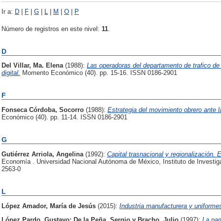
Ir a:
D
|
F
|
G
|
L
|
M
|
O
|
P
Número de registros en este nivel:
11
.
D
Del Villar, Ma. Elena
(1988):
Las operadoras del departamento de trafico de
digital.
Momento Económico (40). pp. 15-16. ISSN 0186-2901
F
Fonseca Córdoba, Socorro
(1988):
Estrategia del movimiento obrero ante l
Económico (40). pp. 11-14. ISSN 0186-2901
G
Gutiérrez Arriola, Angelina
(1992):
Capital trasnacional y regionalización.
Economía . Universidad Nacional Autónoma de México, Instituto de Invest
2563-0
L
López Amador, María de Jesús
(2015):
Industria manufacturera y uniformes
López Pardo, Gustavo
;
De la Peña, Sergio
y
Bracho, Julio
(1997):
La par