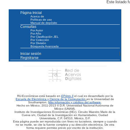
Este listado 
Página Inicial
Acerca de
Políticas de uso
Manual de depósito
Consultas
Por Autor
Por Año
Por Clasificación JEL
Por Colección
Por División
Búsqueda Avanzada
Iniciar sesión
Registrarse
RU-Económicas está basado en
EPrints 3
el cual es desarrollado por la
Escuela de Electrónica y Ciencia de la Computación
en la Universidad de
Southampton.
Más información y créditos del software
.
Hecho en México, 2011-2013 © D.R. Universidad Nacional Autónoma de
México (UNAM).
Instituto de Investigaciones Económicas (IIEc). Circuito Maestro Mario de la
Cueva s/n, Ciudad de la Investigación en Humanidades, Ciudad
Universitaria, C.P. 04510, México, D.F.
Esta página puede ser reproducida con fines no lucrativos, siempre y cuando
no se mutile, se cite la fuente completa y su dirección electrónica. De otra
forma requiere permiso previo por escrito de la institución.