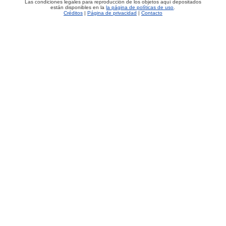
Las condiciones legales para reproducción de los objetos aquí depositados
están disponibles en la
la página de políticas de uso
.
Créditos
|
Página de privacidad
|
Contacto