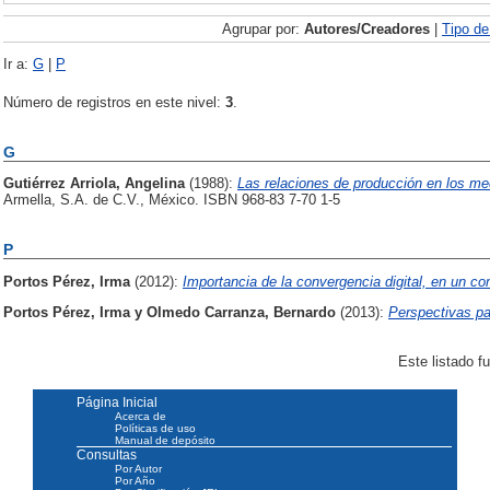
Agrupar por:
Autores/Creadores
|
Tipo d
Ir a:
G
|
P
Número de registros en este nivel:
3
.
G
Gutiérrez Arriola, Angelina
(1988):
Las relaciones de producción en los m
Armella, S.A. de C.V., México. ISBN 968-83 7-70 1-5
P
Portos Pérez, Irma
(2012):
Importancia de la convergencia digital, en un c
Portos Pérez, Irma
y
Olmedo Carranza, Bernardo
(2013):
Perspectivas pa
Este listado f
Página Inicial
Acerca de
Políticas de uso
Manual de depósito
Consultas
Por Autor
Por Año