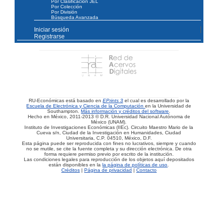
Por Clasificación JEL
Por Colección
Por División
Búsqueda Avanzada
Iniciar sesión
Registrarse
RU-Económicas está basado en
EPrints 3
el cual es desarrollado por la
Escuela de Electrónica y Ciencia de la Computación
en la Universidad de
Southampton.
Más información y créditos del software
.
Hecho en México, 2011-2013 © D.R. Universidad Nacional Autónoma de
México (UNAM).
Instituto de Investigaciones Económicas (IIEc). Circuito Maestro Mario de la
Cueva s/n, Ciudad de la Investigación en Humanidades, Ciudad
Universitaria, C.P. 04510, México, D.F.
Esta página puede ser reproducida con fines no lucrativos, siempre y cuando
no se mutile, se cite la fuente completa y su dirección electrónica. De otra
forma requiere permiso previo por escrito de la institución.
Las condiciones legales para reproducción de los objetos aquí depositados
están disponibles en la
la página de políticas de uso
.
Créditos
|
Página de privacidad
|
Contacto