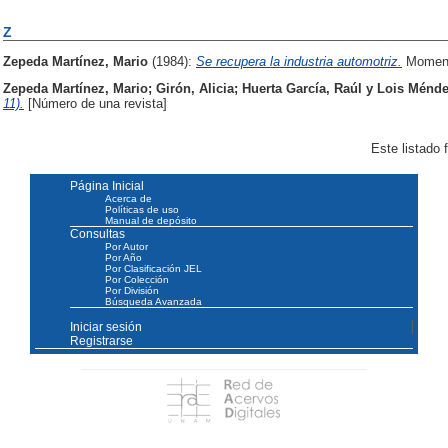
Z
Zepeda Martínez, Mario
(1984):
Se recupera la industria automotriz.
Momento
Zepeda Martínez, Mario
;
Girón, Alicia
;
Huerta García, Raúl
y
Lois Ménde
11).
[Número de una revista]
Este listado
Página Inicial
Acerca de
Políticas de uso
Manual de depósito
Consultas
Por Autor
Por Año
Por Clasificación JEL
Por Colección
Por División
Búsqueda Avanzada
Iniciar sesión
Registrarse