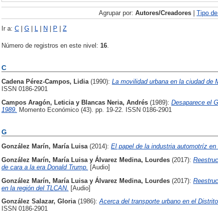
Agrupar por:
Autores/Creadores
|
Tipo d
Ir a:
C
|
G
|
L
|
N
|
P
|
Z
Número de registros en este nivel:
16
.
C
Cadena Pérez-Campos, Lidia
(1990):
La movilidad urbana en la ciudad de 
ISSN 0186-2901
Campos Aragón, Leticia
y
Blancas Neria, Andrés
(1989):
Desaparece el G
1989.
Momento Económico (43). pp. 19-22. ISSN 0186-2901
G
González Marín, María Luisa
(2014):
El papel de la industria automotríz e
González Marín, María Luisa
y
Álvarez Medina, Lourdes
(2017):
Reestruc
de cara a la era Donald Trump.
[Audio]
González Marín, María Luisa
y
Álvarez Medina, Lourdes
(2017):
Reestruc
en la región del TLCAN.
[Audio]
González Salazar, Gloria
(1986):
Acerca del transporte urbano en el Distrito
ISSN 0186-2901