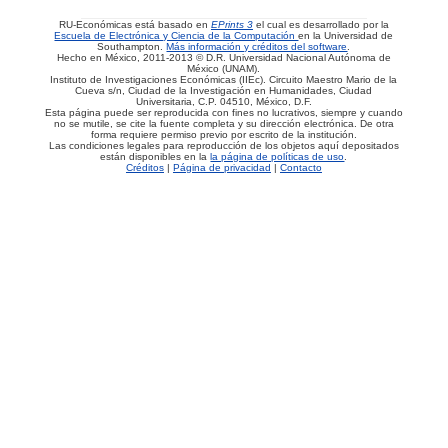
RU-Económicas está basado en
EPrints 3
el cual es desarrollado por la
Escuela de Electrónica y Ciencia de la Computación
en la Universidad de
Southampton.
Más información y créditos del software
.
Hecho en México, 2011-2013 © D.R. Universidad Nacional Autónoma de
México (UNAM).
Instituto de Investigaciones Económicas (IIEc). Circuito Maestro Mario de la
Cueva s/n, Ciudad de la Investigación en Humanidades, Ciudad
Universitaria, C.P. 04510, México, D.F.
Esta página puede ser reproducida con fines no lucrativos, siempre y cuando
no se mutile, se cite la fuente completa y su dirección electrónica. De otra
forma requiere permiso previo por escrito de la institución.
Las condiciones legales para reproducción de los objetos aquí depositados
están disponibles en la
la página de políticas de uso
.
Créditos
|
Página de privacidad
|
Contacto