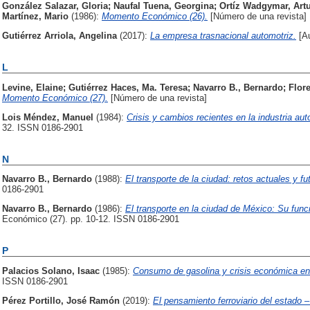
González Salazar, Gloria
;
Naufal Tuena, Georgina
;
Ortíz Wadgymar, Art
Martínez, Mario
(1986):
Momento Económico (26).
[Número de una revista]
Gutiérrez Arriola, Angelina
(2017):
La empresa trasnacional automotriz.
[Au
L
Levine, Elaine
;
Gutiérrez Haces, Ma. Teresa
;
Navarro B., Bernardo
;
Flor
Momento Económico (27).
[Número de una revista]
Lois Méndez, Manuel
(1984):
Crisis y cambios recientes en la industria aut
32. ISSN 0186-2901
N
Navarro B., Bernardo
(1988):
El transporte de la ciudad: retos actuales y fu
0186-2901
Navarro B., Bernardo
(1986):
El transporte en la ciudad de México: Su func
Económico (27). pp. 10-12. ISSN 0186-2901
P
Palacios Solano, Isaac
(1985):
Consumo de gasolina y crisis económica e
ISSN 0186-2901
Pérez Portillo, José Ramón
(2019):
El pensamiento ferroviario del estado –