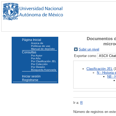
Documentos do
Página Inicial
micro
Acerca de
Políticas de uso
Manual de depósito
Subir un nivel
Consultas
Exportar como
Por Autor
Por Año
Por Clasificación JEL
Por Colección
Por División
Clasificación JEL
(1
Búsqueda Avanzada
N - Historia
N8 - 
Iniciar sesión
Registrarse
Ir a:
R
Número de registros en este