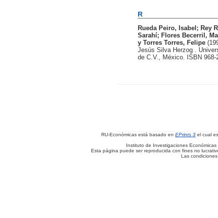
R
Rueda Peiro, Isabel
;
Rey R
Sarahí
;
Flores Becerril, Ma
y
Torres Torres, Felipe
(19
Jesús Silva Herzog . Univer
de C.V., México. ISBN 968-
RU-Económicas está basado en
EPrints 3
el cual e
Instituto de Investigaciones Económicas 
Esta página puede ser reproducida con fines no lucrativos
Las condiciones