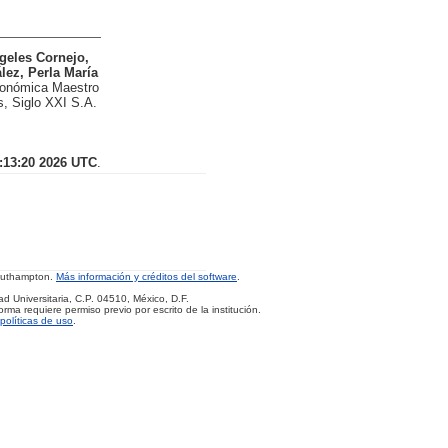
geles Cornejo,
ez, Perla María
conómica Maestro
, Siglo XXI S.A.
:13:20 2026 UTC
.
Southampton.
Más información y créditos del software
.
d Universitaria, C.P. 04510, México, D.F.
rma requiere permiso previo por escrito de la institución.
políticas de uso
.