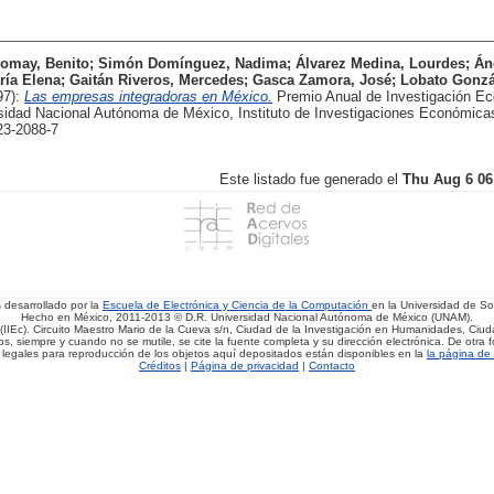
omay, Benito
;
Simón Domínguez, Nadima
;
Álvarez Medina, Lourdes
;
Án
ría Elena
;
Gaitán Riveros, Mercedes
;
Gasca Zamora, José
;
Lobato Gonzál
97):
Las empresas integradoras en México.
Premio Anual de Investigación E
sidad Nacional Autónoma de México, Instituto de Investigaciones Económicas
23-2088-7
Este listado fue generado el
Thu Aug 6 06
s desarrollado por la
Escuela de Electrónica y Ciencia de la Computación
en la Universidad de 
Hecho en México, 2011-2013 © D.R. Universidad Nacional Autónoma de México (UNAM).
(IIEc). Circuito Maestro Mario de la Cueva s/n, Ciudad de la Investigación en Humanidades, Ciuda
, siempre y cuando no se mutile, se cite la fuente completa y su dirección electrónica. De otra fo
 legales para reproducción de los objetos aquí depositados están disponibles en la
la página de 
Créditos
|
Página de privacidad
|
Contacto