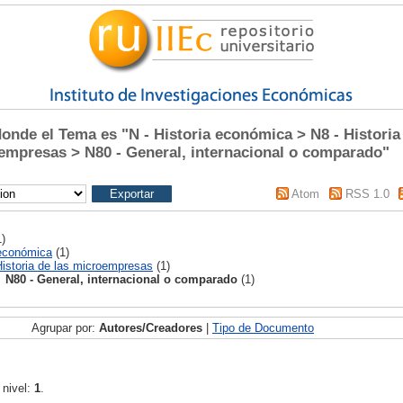
nde el Tema es "N - Historia económica > N8 - Historia 
empresas > N80 - General, internacional o comparado"
Atom
RSS 1.0
)
 económica
(1)
Historia de las microempresas
(1)
N80 - General, internacional o comparado
(1)
Agrupar por:
Autores/Creadores
|
Tipo de Documento
 nivel:
1
.