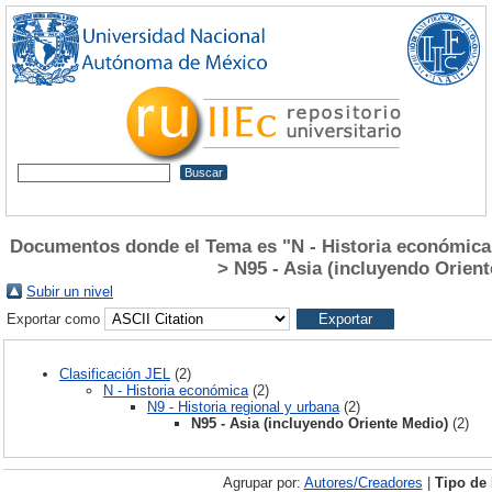
Documentos donde el Tema es "N - Historia económica >
> N95 - Asia (incluyendo Orien
Subir un nivel
Exportar como
Clasificación JEL
(2)
N - Historia económica
(2)
N9 - Historia regional y urbana
(2)
N95 - Asia (incluyendo Oriente Medio)
(2)
Agrupar por:
Autores/Creadores
|
Tipo de