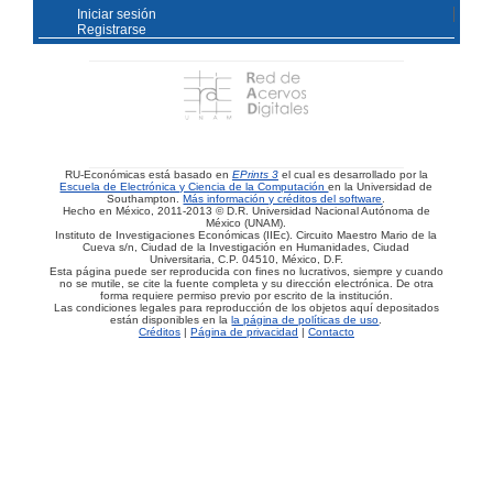
Iniciar sesión
Registrarse
RU-Económicas está basado en
EPrints 3
el cual es desarrollado por la
Escuela de Electrónica y Ciencia de la Computación
en la Universidad de
Southampton.
Más información y créditos del software
.
Hecho en México, 2011-2013 © D.R. Universidad Nacional Autónoma de
México (UNAM).
Instituto de Investigaciones Económicas (IIEc). Circuito Maestro Mario de la
Cueva s/n, Ciudad de la Investigación en Humanidades, Ciudad
Universitaria, C.P. 04510, México, D.F.
Esta página puede ser reproducida con fines no lucrativos, siempre y cuando
no se mutile, se cite la fuente completa y su dirección electrónica. De otra
forma requiere permiso previo por escrito de la institución.
Las condiciones legales para reproducción de los objetos aquí depositados
están disponibles en la
la página de políticas de uso
.
Créditos
|
Página de privacidad
|
Contacto