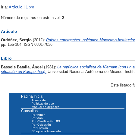
Ir a:
Artículo
|
Libro
Número de registros en este nivel:
2
.
Artículo
Ordóñez, Sergio
(2012):
Países emergentes: polémica Marxismo-Institucio
pp. 155-184. ISSN 0301-7036
Libro
Bassols Batalla, Ángel
(1981):
La república socialista de Vietnam (con un a
situación en Kampuchea).
Universidad Nacional Autónoma de México, Instit
Este listado 
Página Inicial
Acerca de
Políticas de uso
Manual de depósito
Consultas
Por Autor
Por Año
Por Clasificación JEL
Por Colección
Por División
Búsqueda Avanzada