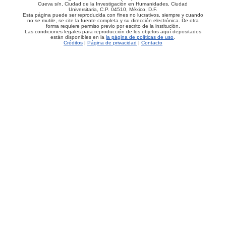
Cueva s/n, Ciudad de la Investigación en Humanidades, Ciudad
Universitaria, C.P. 04510, México, D.F.
Esta página puede ser reproducida con fines no lucrativos, siempre y cuando
no se mutile, se cite la fuente completa y su dirección electrónica. De otra
forma requiere permiso previo por escrito de la institución.
Las condiciones legales para reproducción de los objetos aquí depositados
están disponibles en la
la página de políticas de uso
.
Créditos
|
Página de privacidad
|
Contacto