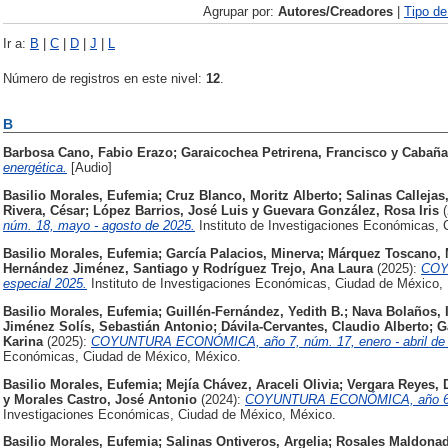
Agrupar por:
Autores/Creadores
|
Tipo d
Ir a:
B
|
C
|
D
|
J
|
L
Número de registros en este nivel:
12
.
B
Barbosa Cano, Fabio Erazo
;
Garaicochea Petrirena, Francisco
y
Cabaña
energética.
[Audio]
Basilio Morales, Eufemia
;
Cruz Blanco, Moritz Alberto
;
Salinas Calleja
Rivera, César
;
López Barrios, José Luis
y
Guevara González, Rosa Iris
núm. 18, mayo - agosto de 2025.
Instituto de Investigaciones Económicas, 
Basilio Morales, Eufemia
;
García Palacios, Minerva
;
Márquez Toscano, 
Hernández Jiménez, Santiago
y
Rodríguez Trejo, Ana Laura
(2025):
COY
especial 2025.
Instituto de Investigaciones Económicas, Ciudad de México,
Basilio Morales, Eufemia
;
Guillén-Fernández, Yedith B.
;
Nava Bolaños, I
Jiménez Solís, Sebastián Antonio
;
Dávila-Cervantes, Claudio Alberto
;
G
Karina
(2025):
COYUNTURA ECONÓMICA, año 7, núm. 17, enero - abril de 
Económicas, Ciudad de México, México.
Basilio Morales, Eufemia
;
Mejía Chávez, Araceli Olivia
;
Vergara Reyes, D
y
Morales Castro, José Antonio
(2024):
COYUNTURA ECONÓMICA, año 6, n
Investigaciones Económicas, Ciudad de México, México.
Basilio Morales, Eufemia
;
Salinas Ontiveros, Argelia
;
Rosales Maldonad