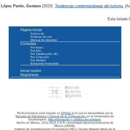
López Pardo, Gustavo
(2023):
Tendencias contemporáneas del turismo.
[Au
Este listado
Página Inicial
Acerca de
Políticas de uso
Manual de depósito
Consultas
Por Autor
Por Año
Por Clasificación JEL
Por Colección
Por División
Búsqueda Avanzada
Iniciar sesión
Registrarse
RU-Económicas está basado en
EPrints 3
el cual es desarrollado por la
Escuela de Electrónica y Ciencia de la Computación
en la Universidad de
Southampton.
Más información y créditos del software
.
Hecho en México, 2011-2013 © D.R. Universidad Nacional Autónoma de
México (UNAM).
Instituto de Investigaciones Económicas (IIEc). Circuito Maestro Mario de la