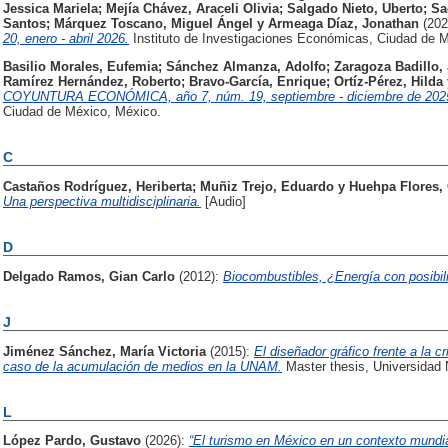
Jessica Mariela
;
Mejía Chávez, Araceli Olivia
;
Salgado Nieto, Uberto
;
Sa
Santos
;
Márquez Toscano, Miguel Ángel
y
Armeaga Díaz, Jonathan
(20
20, enero - abril 2026.
Instituto de Investigaciones Económicas, Ciudad de 
Basilio Morales, Eufemia
;
Sánchez Almanza, Adolfo
;
Zaragoza Badillo,
Ramírez Hernández, Roberto
;
Bravo-García, Enrique
;
Ortíz-Pérez, Hilda
COYUNTURA ECONÓMICA, año 7, núm. 19, septiembre - diciembre de 202
Ciudad de México, México.
C
Castaños Rodríguez, Heriberta
;
Muñiz Trejo, Eduardo
y
Huehpa Flores, 
Una perspectiva multidisciplinaria.
[Audio]
D
Delgado Ramos, Gian Carlo
(2012):
Biocombustibles, ¿Energía con posibi
J
Jiménez Sánchez, María Victoria
(2015):
El diseñador gráfico frente a la c
caso de la acumulación de medios en la UNAM.
Master thesis, Universidad
L
López Pardo, Gustavo
(2026):
“El turismo en México en un contexto mundia