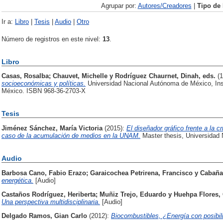
Agrupar por:
Autores/Creadores
|
Tipo de
Ir a:
Libro
|
Tesis
|
Audio
|
Otro
Número de registros en este nivel:
13
.
Libro
Casas, Rosalba
;
Chauvet, Michelle
y
Rodríguez Chaurnet, Dinah
, eds.
(
socioeconómicas y políticas.
Universidad Nacional Autónoma de México, Ins
México. ISBN 968-36-2703-X
Tesis
Jiménez Sánchez, María Victoria
(2015):
El diseñador gráfico frente a la c
caso de la acumulación de medios en la UNAM.
Master thesis, Universidad
Audio
Barbosa Cano, Fabio Erazo
;
Garaicochea Petrirena, Francisco
y
Cabaña
energética.
[Audio]
Castaños Rodríguez, Heriberta
;
Muñiz Trejo, Eduardo
y
Huehpa Flores, 
Una perspectiva multidisciplinaria.
[Audio]
Delgado Ramos, Gian Carlo
(2012):
Biocombustibles, ¿Energía con posibi