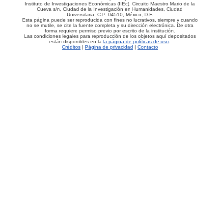
Instituto de Investigaciones Económicas (IIEc). Circuito Maestro Mario de la
Cueva s/n, Ciudad de la Investigación en Humanidades, Ciudad
Universitaria, C.P. 04510, México, D.F.
Esta página puede ser reproducida con fines no lucrativos, siempre y cuando
no se mutile, se cite la fuente completa y su dirección electrónica. De otra
forma requiere permiso previo por escrito de la institución.
Las condiciones legales para reproducción de los objetos aquí depositados
están disponibles en la
la página de políticas de uso
.
Créditos
|
Página de privacidad
|
Contacto