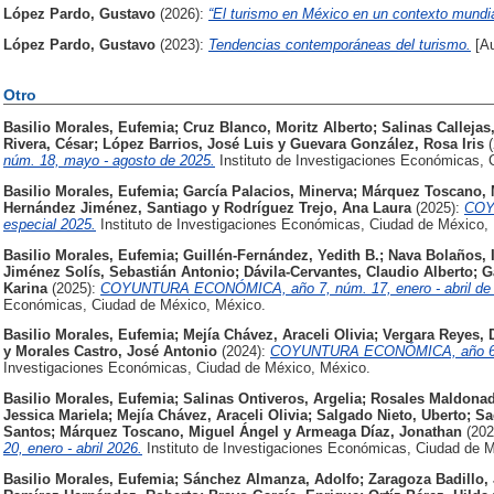
López Pardo, Gustavo
(2026):
“El turismo en México en un contexto mundia
López Pardo, Gustavo
(2023):
Tendencias contemporáneas del turismo.
[Au
Otro
Basilio Morales, Eufemia
;
Cruz Blanco, Moritz Alberto
;
Salinas Calleja
Rivera, César
;
López Barrios, José Luis
y
Guevara González, Rosa Iris
núm. 18, mayo - agosto de 2025.
Instituto de Investigaciones Económicas, 
Basilio Morales, Eufemia
;
García Palacios, Minerva
;
Márquez Toscano, 
Hernández Jiménez, Santiago
y
Rodríguez Trejo, Ana Laura
(2025):
COY
especial 2025.
Instituto de Investigaciones Económicas, Ciudad de México,
Basilio Morales, Eufemia
;
Guillén-Fernández, Yedith B.
;
Nava Bolaños, I
Jiménez Solís, Sebastián Antonio
;
Dávila-Cervantes, Claudio Alberto
;
G
Karina
(2025):
COYUNTURA ECONÓMICA, año 7, núm. 17, enero - abril de 
Económicas, Ciudad de México, México.
Basilio Morales, Eufemia
;
Mejía Chávez, Araceli Olivia
;
Vergara Reyes, D
y
Morales Castro, José Antonio
(2024):
COYUNTURA ECONÓMICA, año 6, n
Investigaciones Económicas, Ciudad de México, México.
Basilio Morales, Eufemia
;
Salinas Ontiveros, Argelia
;
Rosales Maldonad
Jessica Mariela
;
Mejía Chávez, Araceli Olivia
;
Salgado Nieto, Uberto
;
Sa
Santos
;
Márquez Toscano, Miguel Ángel
y
Armeaga Díaz, Jonathan
(20
20, enero - abril 2026.
Instituto de Investigaciones Económicas, Ciudad de 
Basilio Morales, Eufemia
;
Sánchez Almanza, Adolfo
;
Zaragoza Badillo,