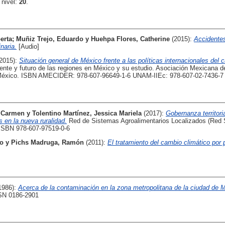
 nivel:
20
.
erta
;
Muñiz Trejo, Eduardo
y
Huehpa Flores, Catherine
(2015):
Accidentes
naria.
[Audio]
(2015):
Situación general de México frente a las políticas internacionales del 
ente y futuro de las regiones en México y su estudio. Asociación Mexicana de
, México. ISBN AMECIDER: 978-607-96649-1-6 UNAM-IIEc: 978-607-02-7436-7
l Carmen
y
Tolentino Martínez, Jessica Mariela
(2017):
Gobernanza territori
 en la nueva ruralidad.
Red de Sistemas Agroalimentarios Localizados (Red 
ISBN 978-607-97519-0-6
lo
y
Pichs Madruga, Ramón
(2011):
El tratamiento del cambio climático por 
1986):
Acerca de la contaminación en la zona metropolitana de la ciudad de 
SSN 0186-2901