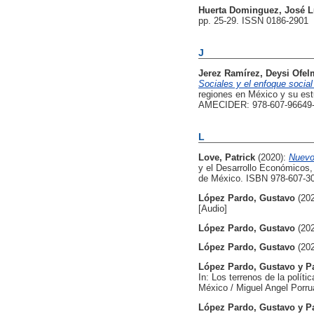
Huerta Dominguez, José L
pp. 25-29. ISSN 0186-2901
J
Jerez Ramírez, Deysi Ofel
Sociales y el enfoque social
regiones en México y su est
AMECIDER: 978-607-96649-1
L
Love, Patrick
(2020):
Nuevo
y el Desarrollo Económicos,
de México. ISBN 978-607-3
López Pardo, Gustavo
(20
[Audio]
López Pardo, Gustavo
(20
López Pardo, Gustavo
(20
López Pardo, Gustavo
y
P
In: Los terrenos de la polí
México / Miguel Angel Porru
López Pardo, Gustavo
y
P