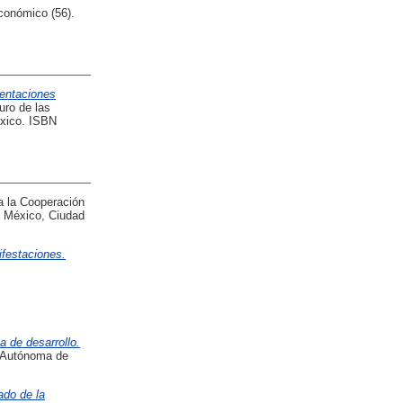
onómico (56).
sentaciones
uro de las
éxico. ISBN
 la Cooperación
e México, Ciudad
ifestaciones.
a de desarrollo.
l Autónoma de
ado de la