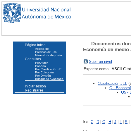
Documentos donde
Página Inicial
Economía de medio a
Acerca de
Políticas de uso
Manual de depósito
Consultas
Subir un nivel
Por Autor
Por Año
Exportar como
Por Clasificación JEL
Por Colección
Por División
Búsqueda Avanzada
Clasificación JEL
(2
Iniciar sesión
Q - Economía
Registrarse
Q5 - 
Ir a:
C
|
D
|
G
|
H
|
J
|
L
|
S
|