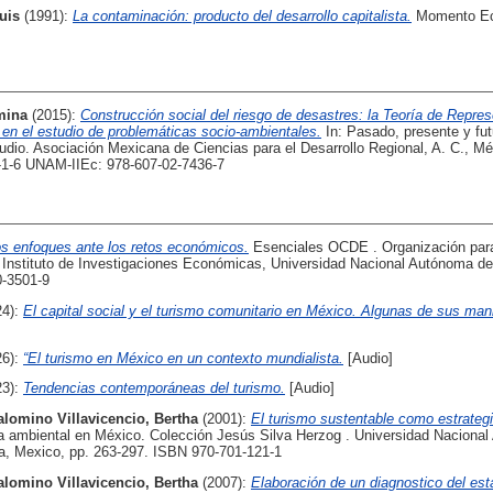
uis
(1991):
La contaminación: producto del desarrollo capitalista.
Momento Ec
mina
(2015):
Construcción social del riesgo de desastres: la Teoría de Repre
 en el estudio de problemáticas socio-ambientales.
In: Pasado, presente y fut
udio. Asociación Mexicana de Ciencias para el Desarrollo Regional, A. C., M
-6 UNAM-IIEc: 978-607-02-7436-7
s enfoques ante los retos económicos.
Esenciales OCDE . Organización para
 Instituto de Investigaciones Económicas, Universidad Nacional Autónoma d
0-3501-9
24):
El capital social y el turismo comunitario en México. Algunas de sus man
26):
“El turismo en México en un contexto mundialista.
[Audio]
23):
Tendencias contemporáneas del turismo.
[Audio]
alomino Villavicencio, Bertha
(2001):
El turismo sustentable como estrategi
tica ambiental en México. Colección Jesús Silva Herzog . Universidad Naciona
a, Mexico, pp. 263-297. ISBN 970-701-121-1
alomino Villavicencio, Bertha
(2007):
Elaboración de un diagnostico del est