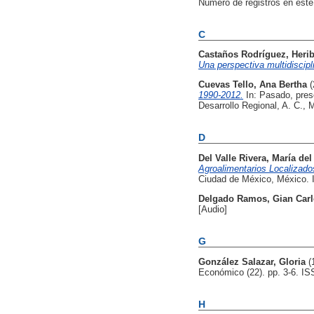
Número de registros en este
C
Castaños Rodríguez, Herib
Una perspectiva multidiscipli
Cuevas Tello, Ana Bertha
1990-2012.
In: Pasado, pres
Desarrollo Regional, A. C.
D
Del Valle Rivera, María de
Agroalimentarios Localizados
Ciudad de México, México. 
Delgado Ramos, Gian Car
[Audio]
G
González Salazar, Gloria
(
Económico (22). pp. 3-6. I
H