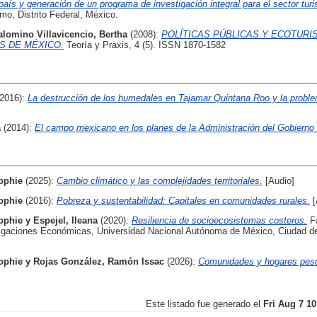
l país y generación de un programa de investigación integral para el sector tur
mo, Distrito Federal, México.
alomino Villavicencio, Bertha
(2008):
POLÍTICAS PÚBLICAS Y ECOTURI
S DE MÉXICO.
Teoría y Praxis, 4 (5). ISSN 1870-1582
(2016):
La destrucción de los humedales en Tajamar Quintana Roo y la proble
a
(2014):
El campo mexicano en los planes de la Administración del Gobierno 
ophie
(2025):
Cambio climático y las complejidades territoriales.
[Audio]
ophie
(2016):
Pobreza y sustentabilidad: Capitales en comunidades rurales.
[
ophie
y
Espejel, Ileana
(2020):
Resiliencia de socioecosistemas costeros.
Fa
estigaciones Económicas, Universidad Nacional Autónoma de México, Ciudad 
ophie
y
Rojas González, Ramón Issac
(2026):
Comunidades y hogares pes
Este listado fue generado el
Fri Aug 7 1