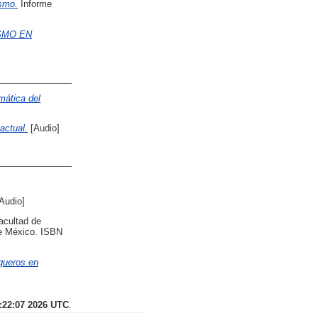
ismo.
Informe
SMO EN
mática del
actual.
[Audio]
Audio]
cultad de
de México. ISBN
queros en
0:22:07 2026 UTC
.