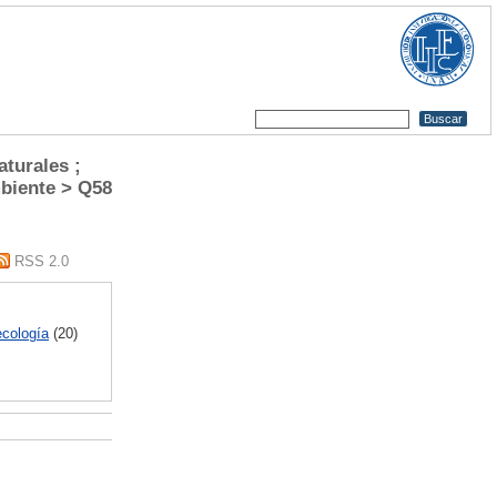
turales ;
biente > Q58
RSS 2.0
ecología
(20)