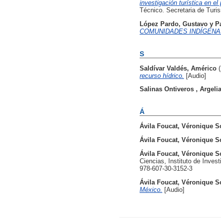
investigación turística en e
Técnico. Secretaria de Turis
López Pardo, Gustavo
y
P
COMUNIDADES INDÍGENA
S
Saldívar Valdés, Américo
recurso hídrico.
[Audio]
Salinas Ontiveros , Argeli
Á
Ávila Foucat, Véronique S
Ávila Foucat, Véronique S
Ávila Foucat, Véronique S
Ciencias, Instituto de Inv
978-607-30-3152-3
Ávila Foucat, Véronique S
México.
[Audio]