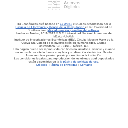
RU-Económicas está basado en
EPrints 3
el cual es desarrollado por la
Escuela de Electrónica y Ciencia de la Computación
en la Universidad de
Southampton.
Más información y créditos del software
.
Hecho en México, 2011-2013 © D.R. Universidad Nacional Autónoma de
México (UNAM).
Instituto de Investigaciones Económicas (IIEc). Circuito Maestro Mario de la
Cueva s/n, Ciudad de la Investigación en Humanidades, Ciudad
Universitaria, C.P. 04510, México, D.F.
Esta página puede ser reproducida con fines no lucrativos, siempre y cuando
no se mutile, se cite la fuente completa y su dirección electrónica. De otra
forma requiere permiso previo por escrito de la institución.
Las condiciones legales para reproducción de los objetos aquí depositados
están disponibles en la
la página de políticas de uso
.
Créditos
|
Página de privacidad
|
Contacto