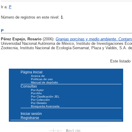
Ir a:
P
Número de registros en este nivel:
1
.
P
Pérez Espejo, Rosario
(2006):
Granjas porcinas y medio ambiente. Contami
Universidad Nacional Autónoma de México, Instituto de Investigaciones Eco
Zootecnia, Instituto Nacional de Ecología-Semarnat, Plaza y Valdés, S.A. d
Este listado
Página Inicial
Acerca de
Políticas de uso
Manual de depósito
Consultas
Por Autor
Por Año
Por Clasificación JEL
Por Colección
Por División
Búsqueda Avanzada
Iniciar sesión
Registrarse