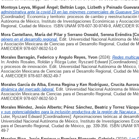
Montoya Leyva, Miguel Ángel
;
Beltrán Lugo, Lizbeth
y
Peinado Guevara
administrativa ante la covid-19 en las mipymes comerciales de Guasave Sin
[Coordinador]: Economía y territorio: procesos de cambio y reestructuración te
Autónoma de México, Instituto de Investigaciones Económicas y Asociación 
Regional, Ciudad de México. ISBN UNAM 978-607-30-9749-9, AMECIDER 97
Mora Cantellano, María del Pilar
y
Serrano Oswald, Serena Eréndira [C
género en el desarrollo regional.
Edit. Universidad Nacional Autónoma de Méx
y Asociación Mexicana de Ciencias para el Desarrollo Regional, Ciudad de
AMECIDER 978-607-8632-51-0
Morales Barragán, Federico
y
Angulo Reyes, Yvon
(2024):
Redes multicap
In: Andrés Rosales, Roldán y Rózga Luter, Ryszard Edward [Coordinadores]: 
y procesos de innovación. Edit. Universidad Nacional Autónoma de México, 
Asociación Mexicana de Ciencias para el Desarrollo Regional, Ciudad de M
4, AMECIDER 978-607-8632-49-7
Morales García de Alba, Emma Regina
y
Ken Rodríguez, Crucita Aurora
dinámica del mercado laboral.
Edit. Universidad Nacional Autónoma de Méxic
Asociación Mexicana de Ciencias para el Desarrollo Regional, Ciudad de 
AMECIDER 978-607-8632-50-3
Morales Méndez, Jesús Alberto
;
Pérez Sánchez, Beatriz
y
Torrez Vázqu
y sus potencialidades para la inclusión productiva de la región de Nacajuca,
Luter, Ryszard Edward [Coordinadores]: Aproximaciones teóricas al desarroll
Universidad Nacional Autónoma de México, Instituto de Investigaciones Ec
para el Desarrollo Regional, Ciudad de México, pp. 339-356. ISBN UNAM 
49-7
Morales Rico, Jesús Enrique
y
Ramírez Plancarte, Gabriela
(2024):
Los D