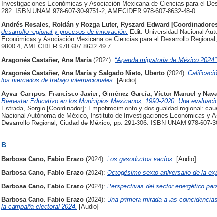
Investigaciones Económicas y Asociación Mexicana de Ciencias para el Desa
282. ISBN UNAM 978-607-30-9751-2, AMECIDER 978-607-8632-48-0
Andrés Rosales, Roldán
y
Rozga Luter, Ryszard Edward [Coordinadores
desarrollo regional y procesos de innovación.
Edit. Universidad Nacional Aut
Económicas y Asociación Mexicana de Ciencias para el Desarrollo Regiona
9900-4, AMECIDER 978-607-8632-49-7
Aragonés Castañer, Ana María
(2024):
“Agenda migratoria de México 2024”
Aragonés Castañer, Ana María
y
Salgado Nieto, Uberto
(2024):
Calificac
los mercados de trabajo internacionales.
[Audio]
Ayvar Campos, Francisco Javier
;
Giménez García, Víctor Manuel
y
Nava
Bienestar Educativo en los Municipios Mexicanos, 1990-2020: Una evaluación
Estrada, Sergio [Coordinador]: Empobrecimiento y desigualdad regional: caus
Nacional Autónoma de México, Instituto de Investigaciones Económicas y A
Desarrollo Regional, Ciudad de México, pp. 291-306. ISBN UNAM 978-607-
B
Barbosa Cano, Fabio Erazo
(2024):
Los gasoductos vacíos.
[Audio]
Barbosa Cano, Fabio Erazo
(2024):
Octogésimo sexto aniversario de la exp
Barbosa Cano, Fabio Erazo
(2024):
Perspectivas del sector energético par
Barbosa Cano, Fabio Erazo
(2024):
Una primera mirada a las coincidencias
la campaña electoral 2024.
[Audio]