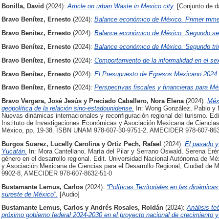
Bonilla, David
(2024):
Article on urban Waste in Mexico city.
[Conjunto de d
Bravo Benítez, Ernesto
(2024):
Balance económico de México. Primer trime
Bravo Benítez, Ernesto
(2024):
Balance económico de México. Segundo se
Bravo Benítez, Ernesto
(2024):
Balance económico de México. Segundo tri
Bravo Benítez, Ernesto
(2024):
Comportamiento de la informalidad en el se
Bravo Benítez, Ernesto
(2024):
El Presupuesto de Egresos Mexicano 2024.
Bravo Benítez, Ernesto
(2024):
Perspectivas fiscales y financieras para Mé
Bravo Vergara, José Jesús
y
Preciado Caballero, Nora Elena
(2024):
Méx
geopolítica de la relación sino-estadounidense.
In: Wong González, Pablo y M
Nuevas dinámicas internacionales y reconfiguración regional del turismo. E
Instituto de Investigaciones Económicas y Asociación Mexicana de Ciencias 
México, pp. 19-38. ISBN UNAM 978-607-30-9751-2, AMECIDER 978-607-863
Burgos Suarez, Lucelly Carolina
y
Ortiz Pech, Rafael
(2024):
El pasado y
Yucatán.
In: Mora Cantellano, María del Pilar y Serrano Oswald, Serena Erén
género en el desarrollo regional. Edit. Universidad Nacional Autónoma de Mé
y Asociación Mexicana de Ciencias para el Desarrollo Regional, Ciudad de
9902-8, AMECIDER 978-607-8632-51-0
Bustamante Lemus, Carlos
(2024):
“Políticas Territoriales en las dinámica
sureste de México”.
[Audio]
Bustamante Lemus, Carlos
y
Andrés Rosales, Roldán
(2024):
Análisis te
próximo gobierno federal 2024-2030 en el proyecto nacional de crecimiento y