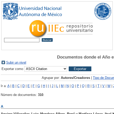
Documentos donde el Año e
Subir un nivel
Exportar como
Agrupar por:
Autores/Creadores
|
Tipo de Docu
Ir a:
A
|
B
|
C
|
D
|
E
|
F
|
G
|
H
|
I
|
J
|
L
|
M
|
N
|
O
|
P
|
Q
|
R
|
S
|
T
|
V
|
W
|
Número de documentos:
310
.
A
Aguirre Villaseñor, Luis
;
Mendoza Alfaro, René
y
Martínez López, Itzel 