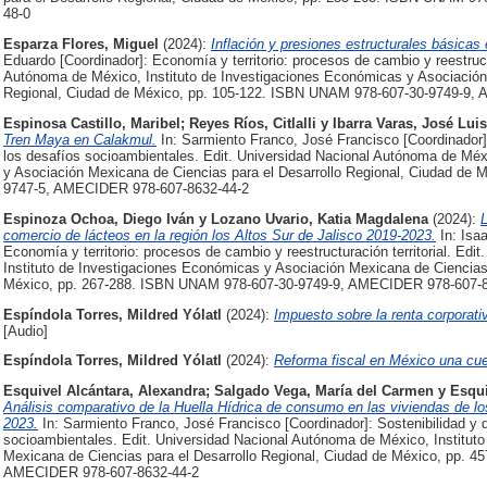
48-0
Esparza Flores, Miguel
(2024):
Inflación y presiones estructurales básicas
Eduardo [Coordinador]: Economía y territorio: procesos de cambio y reestructu
Autónoma de México, Instituto de Investigaciones Económicas y Asociación 
Regional, Ciudad de México, pp. 105-122. ISBN UNAM 978-607-30-9749-9,
Espinosa Castillo, Maribel
;
Reyes Ríos, Citlalli
y
Ibarra Varas, José Luis
Tren Maya en Calakmul.
In: Sarmiento Franco, José Francisco [Coordinador]: 
los desafíos socioambientales. Edit. Universidad Nacional Autónoma de Méx
y Asociación Mexicana de Ciencias para el Desarrollo Regional, Ciudad de
9747-5, AMECIDER 978-607-8632-44-2
Espinoza Ochoa, Diego Iván
y
Lozano Uvario, Katia Magdalena
(2024):
L
comercio de lácteos en la región los Altos Sur de Jalisco 2019-2023.
In: Isa
Economía y territorio: procesos de cambio y reestructuración territorial. Ed
Instituto de Investigaciones Económicas y Asociación Mexicana de Ciencias 
México, pp. 267-288. ISBN UNAM 978-607-30-9749-9, AMECIDER 978-607-8
Espíndola Torres, Mildred Yólatl
(2024):
Impuesto sobre la renta corporativ
[Audio]
Espíndola Torres, Mildred Yólatl
(2024):
Reforma fiscal en México una cue
Esquivel Alcántara, Alexandra
;
Salgado Vega, María del Carmen
y
Esqui
Análisis comparativo de la Huella Hídrica de consumo en las viviendas de lo
2023.
In: Sarmiento Franco, José Francisco [Coordinador]: Sostenibilidad y d
socioambientales. Edit. Universidad Nacional Autónoma de México, Institut
Mexicana de Ciencias para el Desarrollo Regional, Ciudad de México, pp. 
AMECIDER 978-607-8632-44-2