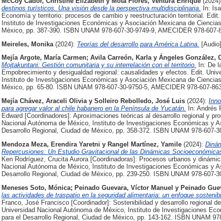
McCoy Cador, Christine Elizabeth
y
Mota Flores, Ventura Enrique
(2024
destinos turísticos. Una visión desde la perspectiva multidisciplinaria.
In: Is
Economía y territorio: procesos de cambio y reestructuración territorial. Ed
Instituto de Investigaciones Económicas y Asociación Mexicana de Ciencias 
México, pp. 387-390. ISBN UNAM 978-607-30-9749-9, AMECIDER 978-607-8
Meireles, Monika
(2024):
Teorías del desarrollo para América Latina.
[Audio
Mejía Argote, María Carmen
;
Avila Carreón, Karla
y
Ángeles González, C
Mojtakuntani: Gestión comunitaria y su interrelación con el territorio.
In: De l
Empobrecimiento y desigualdad regional: causalidades y efectos. Edit. Uni
Instituto de Investigaciones Económicas y Asociación Mexicana de Ciencias 
México, pp. 65-80. ISBN UNAM 978-607-30-9750-5, AMECIDER 978-607-863
Mejía Chávez, Araceli Olivia
y
Solleiro Rebolledo, José Luis
(2024):
Inno
para agregar valor al chile habanero en la Península de Yucatán.
In: Andrés 
Edward [Coordinadores]: Aproximaciones teóricas al desarrollo regional y pr
Nacional Autónoma de México, Instituto de Investigaciones Económicas y A
Desarrollo Regional, Ciudad de México, pp. 358-372. ISBN UNAM 978-607-
Mendoza Meza, Erendira Yaretni
y
Rangel Martínez, Yamile
(2024):
Dinám
Repercusiones: Un Estudio Gravitacional de las Dinámicas Socioeconómica
Ken Rodríguez, Crucita Aurora [Coordinadoras]: Procesos urbanos y dinámica
Nacional Autónoma de México, Instituto de Investigaciones Económicas y A
Desarrollo Regional, Ciudad de México, pp. 239-250. ISBN UNAM 978-607-
Meneses Soto, Mónica
;
Peinado Guevara, Víctor Manuel
y
Peinado Guev
las actividades de traspatio en la seguridad alimentaria: un enfoque sosteni
Franco, José Francisco [Coordinador]: Sostenibilidad y desarrollo regional d
Universidad Nacional Autónoma de México, Instituto de Investigaciones Ec
para el Desarrollo Regional, Ciudad de México, pp. 143-162. ISBN UNAM 