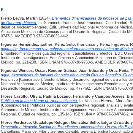
F
Fierro Leyva, Martín
(2024):
Elementos dinamizadores de procesos de paz p
de Guerrero, México.
In: Sarmiento Franco, José Francisco [Coordinador]: Sos
desafíos socioambientales. Edit. Universidad Nacional Autónoma de México,
Asociación Mexicana de Ciencias para el Desarrollo Regional, Ciudad de M
9747-5, AMECIDER 978-607-8632-44-2
Figueroa Hernández, Esther
;
Pérez Soto, Francisco
y
Pérez Figueroa, R
migración, las remesas y la pobreza en el crecimiento económico de México
Empobrecimiento y desigualdad regional: causalidades y efectos. Edit. Uni
Instituto de Investigaciones Económicas y Asociación Mexicana de Ciencias 
México, pp. 221-238. ISBN UNAM 978-607-30-9750-5, AMECIDER 978-607-8
Figueroa Wences, Oscar
;
Rendon Galicia, Juan Eduardo
y
Ortiz Peña, 
agua: experiencias de familias después del huracán Otis en Acapulco, Guerr
Francisco [Coordinador]: Sostenibilidad y desarrollo regional de cara a los d
Nacional Autónoma de México, Instituto de Investigaciones Económicas y A
Desarrollo Regional, Ciudad de México, pp. 477-492. ISBN UNAM 978-607-
Flores Castillo, Olivia
;
Padilla Lozano, Fernando
y
Campos Aceves, Bri
Público en la línea Verde de Aguascalientes.
In: Venegas Herrera, María Am
[Coordinadores]: Políticas públicas con perspectiva regional: análisis y eval
Autónoma de México, Instituto de Investigaciones Económicas y Asociación 
Regional, Ciudad de México, pp. 135-148. ISBN UNAM 978-607-30-9748-2,
Flores Verduzco, Guadalupe Refugio
;
González Bello, Edgar Oswaldo
Depresión e Ideación Suicida en Estudiantes Universitarios: Un estudio Expl
Cantellano, María del Pilar y Serrano Oswald, Serena Eréndira [Coordinadora