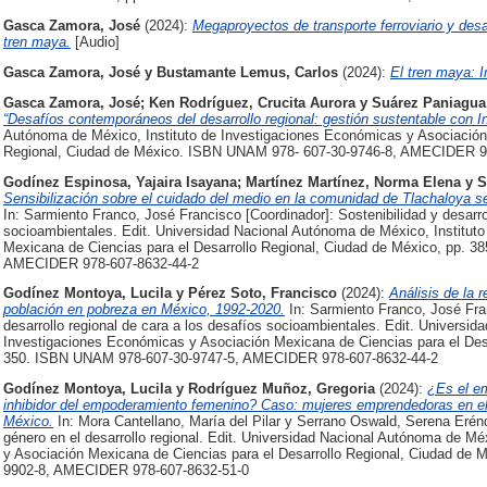
Gasca Zamora, José
(2024):
Megaproyectos de transporte ferroviario y desa
tren maya.
[Audio]
Gasca Zamora, José
y
Bustamante Lemus, Carlos
(2024):
El tren maya: 
Gasca Zamora, José
;
Ken Rodríguez, Crucita Aurora
y
Suárez Paniagua
“Desafíos contemporáneos del desarrollo regional: gestión sustentable con I
Autónoma de México, Instituto de Investigaciones Económicas y Asociación 
Regional, Ciudad de México. ISBN UNAM 978- 607-30-9746-8, AMECIDER 9
Godínez Espinosa, Yajaira Isayana
;
Martínez Martínez, Norma Elena
y
S
Sensibilización sobre el cuidado del medio en la comunidad de Tlachaloya se
In: Sarmiento Franco, José Francisco [Coordinador]: Sostenibilidad y desarro
socioambientales. Edit. Universidad Nacional Autónoma de México, Institut
Mexicana de Ciencias para el Desarrollo Regional, Ciudad de México, pp. 
AMECIDER 978-607-8632-44-2
Godínez Montoya, Lucila
y
Pérez Soto, Francisco
(2024):
Análisis de la r
población en pobreza en México, 1992-2020.
In: Sarmiento Franco, José Fran
desarrollo regional de cara a los desafíos socioambientales. Edit. Universi
Investigaciones Económicas y Asociación Mexicana de Ciencias para el Desa
350. ISBN UNAM 978-607-30-9747-5, AMECIDER 978-607-8632-44-2
Godínez Montoya, Lucila
y
Rodríguez Muñoz, Gregoria
(2024):
¿Es el e
inhibidor del empoderamiento femenino? Caso: mujeres emprendedoras en el
México.
In: Mora Cantellano, María del Pilar y Serrano Oswald, Serena Erénd
género en el desarrollo regional. Edit. Universidad Nacional Autónoma de Mé
y Asociación Mexicana de Ciencias para el Desarrollo Regional, Ciudad de
9902-8, AMECIDER 978-607-8632-51-0