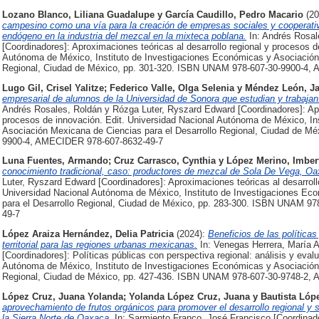
Lozano Blanco, Liliana Guadalupe
y
García Caudillo, Pedro Macario
(2
campesino como una vía para la creación de empresas sociales y cooperativa
endógeno en la industria del mezcal en la mixteca poblana.
In: Andrés Rosal
[Coordinadores]: Aproximaciones teóricas al desarrollo regional y procesos d
Autónoma de México, Instituto de Investigaciones Económicas y Asociación 
Regional, Ciudad de México, pp. 301-320. ISBN UNAM 978-607-30-9900-4,
Lugo Gil, Crisel Yalitze
;
Federico Valle, Olga Selenia
y
Méndez León, Ja
empresarial de alumnos de la Universidad de Sonora que estudian y trabaja
Andrés Rosales, Roldán y Rózga Luter, Ryszard Edward [Coordinadores]: Apro
procesos de innovación. Edit. Universidad Nacional Autónoma de México, In
Asociación Mexicana de Ciencias para el Desarrollo Regional, Ciudad de M
9900-4, AMECIDER 978-607-8632-49-7
Luna Fuentes, Armando
;
Cruz Carrasco, Cynthia
y
López Merino, Imber
conocimiento tradicional, caso: productores de mezcal de Sola De Vega, Oa
Luter, Ryszard Edward [Coordinadores]: Aproximaciones teóricas al desarroll
Universidad Nacional Autónoma de México, Instituto de Investigaciones Ec
para el Desarrollo Regional, Ciudad de México, pp. 283-300. ISBN UNAM 
49-7
López Araiza Hernández, Delia Patricia
(2024):
Beneficios de las política
territorial para las regiones urbanas mexicanas.
In: Venegas Herrera, María 
[Coordinadores]: Políticas públicas con perspectiva regional: análisis y eval
Autónoma de México, Instituto de Investigaciones Económicas y Asociación 
Regional, Ciudad de México, pp. 427-436. ISBN UNAM 978-607-30-9748-2,
López Cruz, Juana Yolanda
;
Yolanda López Cruz, Juana
y
Bautista Lópe
aprovechamiento de frutos orgánicos para promover el desarrollo regional y
la Sierra Norte de Oaxaca.
In: Sarmiento Franco, José Francisco [Coordinador