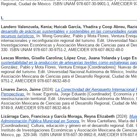
Regional, Ciudad de México. ISBN UNAM 978-607-30-9901-1, AMECIDER 97
L
Landero Valenzuela, Kenia
;
Huicab García, Yhadira
y
Coop Abreu, Razi
desarrollo de prácticas sustentables y sostenibles en las comunidades rur
recursos turísticos.
In: Wong González, Pablo y Mota Flores, Ventura Enriq
internacionales y reconfiguración regional del turismo. Edit. Universidad Na
Investigaciones Económicas y Asociación Mexicana de Ciencias para el Desa
330. ISBN UNAM 978-607-30-9751-2, AMECIDER 978-607-8632-48-0
Lescas Montes, Giselle Carolina
;
López Cruz, Juana Yolanda
y
Lugo Es
sustentabilidad en la producción de artesanías textiles como estrategias para 
González, Pablo y Mota Flores, Ventura Enrique [Coordinadores]: Nuevas din
regional del turismo. Edit. Universidad Nacional Autónoma de México, Insti
Asociación Mexicana de Ciencias para el Desarrollo Regional, Ciudad de M
9751-2, AMECIDER 978-607-8632-48-0
Linares Zarco, Jaime
(2024):
La Conectividad del Aeropuerto Internacional
Perspectivas.
In: Isaac Egurrola, Jorge Eduardo [Coordinador]: Economía y t
reestructuración territorial. Edit. Universidad Nacional Autónoma de México,
Asociación Mexicana de Ciencias para el Desarrollo Regional, Ciudad de M
9749-9, AMECIDER 978-607-8632-46-6
Lizárraga Caro, Francisca
y
García Moraga, Reyna Elizabeth
(2024):
Muje
Administración Pública Municipal en Sonora.
In: Mora Cantellano, María del 
[Coordinadoras]: Cultura, educación y género en el desarrollo regional. Edi
Instituto de Investigaciones Económicas y Asociación Mexicana de Ciencias 
México, pp. 329-346. ISBN UNAM 978-607-30-9902-8, AMECIDER 978-607-8