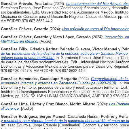
González Arévalo, Ana Luisa
(2024):
La contaminación del Río Atoyac ubi
Sarmiento Franco, José Francisco [Coordinador]: Sostenibilidad y desarrollo 
socioambientales. Edit. Universidad Nacional Autónoma de México, Institut
Mexicana de Ciencias para el Desarrollo Regional, Ciudad de México, pp. 
AMECIDER 978-607-8632-44-2
González Chávez, Gerardo
(2024):
Una reflexión en torno al Día Internacion
González Chávez, Gerardo
y
Nieto López, Gerardo
(2024):
Innovación, em
MIPYMES en México.
[Audio]
González Félix, Griselda Karina
;
Peinado Guevara, Víctor Manuel
y
Pei
de las tendencias de la industria de la nutrición acuícola en Sinaloa, México,
énfasis hacia la sustentabilidad.
In: Sarmiento Franco, José Francisco [Coordi
de cara a los desafíos socioambientales. Edit. Universidad Nacional Autóno
Económicas y Asociación Mexicana de Ciencias para el Desarrollo Regiona
978-607-30-9747-5, AMECIDER 978-607-8632-44-2
González Hernández, Guadalupe Margarita
(2024):
Comportamiento de la c
economías internas y externas en Zacatecas-Guadalupe (1990-2018).
In: Is
Economía y territorio: procesos de cambio y reestructuración territorial. Ed
Instituto de Investigaciones Económicas y Asociación Mexicana de Ciencias 
México, pp. 123-152. ISBN UNAM 978-607-30-9749-9, AMECIDER 978-607-8
González Lima, Héctor
y
Cruz Blanco, Moritz Alberto
(2024):
Los Problem
of Science.
[Audio]
González Rodríguez, Sergio Manuel
;
Castañeda Huizar, Porfirio
y
Avila
y resultados para afrontar la crisis de la pandemia del covid-19: el caso de l
In: Isaac Egurrola, Jorge Eduardo [Coordinador]: Economía y territorio: proces