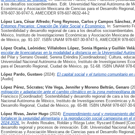
a los desafíos socioambientales. Edit. Universidad Nacional Autónoma de Mé
Económicas y Asociación Mexicana de Ciencias para el Desarrollo Regiona
978-607-30-9747-5, AMECIDER 978-607-8632-44-2
López Lara, César Alfredo
;
Fong Reynoso, Carlos
y
Campos Sánchez, A
Entornos Precarios: Creación De Valor Social y Económico.
In: Sarmiento Fr
Sostenibilidad y desarrollo regional de cara a los desafíos socioambientale
México, Instituto de Investigaciones Económicas y Asociación Mexicana de C
de México, pp. 91-107. ISBN UNAM 978-607-30-9747-5, AMECIDER 978-607
López Ocaña, Leónides
;
Villalobos López, Sonia Ifigenia
y
Guillén Velá
escolar de licenciaturas en la modalidad a distancia en la Universidad Autó
del Pilar y Serrano Oswald, Serena Eréndira [Coordinadoras]: Cultura, educaci
Universidad Nacional Autónoma de México, Instituto de Investigaciones Ec
para el Desarrollo Regional, Ciudad de México, pp. 51-68. ISBN UNAM 978
López Pardo, Gustavo
(2024):
El capital social y el turismo comunitario e
[Audio]
López Pérez, Sócrates
;
Vite Vega, Jennifer
y
Moreno Beltrán, Genaro
(2
mitigación y adaptación ante el cambio climático en la zona metropolitana 
Francisco [Coordinador]: Sostenibilidad y desarrollo regional de cara a los d
Nacional Autónoma de México, Instituto de Investigaciones Económicas y A
Desarrollo Regional, Ciudad de México, pp. 65-88. ISBN UNAM 978-607-30
López Rivas, Javier Hugo
(2024):
Emprendimiento rural y mejoramiento del
fortalecer la seguridad alimentaria y la reproducción social campesina en el
2024-2026.
In: Andrés Rosales, Roldán y Rózga Luter, Ryszard Edward [Coor
desarrollo regional y procesos de innovación. Edit. Universidad Nacional Au
Económicas y Asociación Mexicana de Ciencias para el Desarrollo Regiona