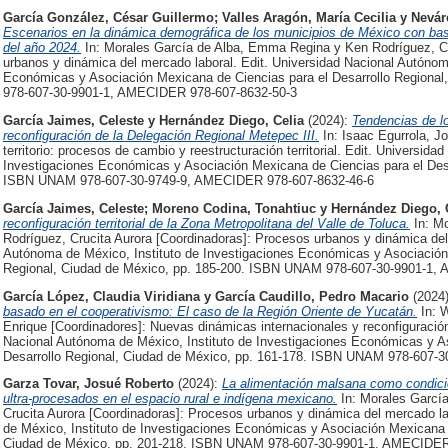
García González, César Guillermo
;
Valles Aragón, María Cecilia
y
Nevár
Escenarios en la dinámica demográfica de los municipios de México con bas
del año 2024.
In: Morales García de Alba, Emma Regina y Ken Rodríguez, Cr
urbanos y dinámica del mercado laboral. Edit. Universidad Nacional Autónom
Económicas y Asociación Mexicana de Ciencias para el Desarrollo Regiona
978-607-30-9901-1, AMECIDER 978-607-8632-50-3
García Jaimes, Celeste
y
Hernández Diego, Celia
(2024):
Tendencias de l
reconfiguración de la Delegación Regional Metepec III.
In: Isaac Egurrola, J
territorio: procesos de cambio y reestructuración territorial. Edit. Universid
Investigaciones Económicas y Asociación Mexicana de Ciencias para el Desa
ISBN UNAM 978-607-30-9749-9, AMECIDER 978-607-8632-46-6
García Jaimes, Celeste
;
Moreno Codina, Tonahtiuc
y
Hernández Diego, 
reconfiguración territorial de la Zona Metropolitana del Valle de Toluca.
In: M
Rodríguez, Crucita Aurora [Coordinadoras]: Procesos urbanos y dinámica del
Autónoma de México, Instituto de Investigaciones Económicas y Asociación 
Regional, Ciudad de México, pp. 185-200. ISBN UNAM 978-607-30-9901-1,
García López, Claudia Viridiana
y
García Caudillo, Pedro Macario
(2024
basado en el cooperativismo: El caso de la Región Oriente de Yucatán.
In: 
Enrique [Coordinadores]: Nuevas dinámicas internacionales y reconfiguración 
Nacional Autónoma de México, Instituto de Investigaciones Económicas y A
Desarrollo Regional, Ciudad de México, pp. 161-178. ISBN UNAM 978-607-
Garza Tovar, Josué Roberto
(2024):
La alimentación malsana como condicio
ultra-procesados en el espacio rural e indígena mexicano.
In: Morales Garcí
Crucita Aurora [Coordinadoras]: Procesos urbanos y dinámica del mercado la
de México, Instituto de Investigaciones Económicas y Asociación Mexicana d
Ciudad de México, pp. 201-218. ISBN UNAM 978-607-30-9901-1, AMECIDER