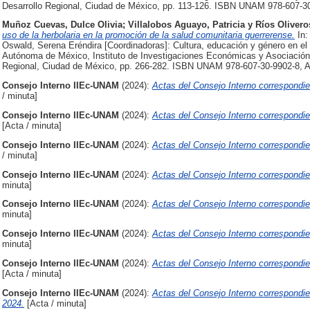
Desarrollo Regional, Ciudad de México, pp. 113-126. ISBN UNAM 978-607-
Muñoz Cuevas, Dulce Olivia
;
Villalobos Aguayo, Patricia
y
Ríos Oliver
uso de la herbolaria en la promoción de la salud comunitaria guerrerense.
In:
Oswald, Serena Eréndira [Coordinadoras]: Cultura, educación y género en el d
Autónoma de México, Instituto de Investigaciones Económicas y Asociación 
Regional, Ciudad de México, pp. 266-282. ISBN UNAM 978-607-30-9902-8,
Consejo Interno IIEc-UNAM
(2024):
Actas del Consejo Interno correspondie
/ minuta]
Consejo Interno IIEc-UNAM
(2024):
Actas del Consejo Interno correspondi
[Acta / minuta]
Consejo Interno IIEc-UNAM
(2024):
Actas del Consejo Interno correspondie
/ minuta]
Consejo Interno IIEc-UNAM
(2024):
Actas del Consejo Interno correspondie
minuta]
Consejo Interno IIEc-UNAM
(2024):
Actas del Consejo Interno correspondi
minuta]
Consejo Interno IIEc-UNAM
(2024):
Actas del Consejo Interno correspondien
minuta]
Consejo Interno IIEc-UNAM
(2024):
Actas del Consejo Interno correspondie
[Acta / minuta]
Consejo Interno IIEc-UNAM
(2024):
Actas del Consejo Interno correspondie
2024.
[Acta / minuta]