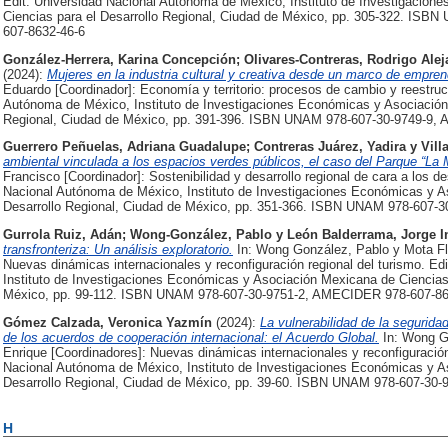
Edit. Universidad Nacional Autónoma de México, Instituto de Investigacio
Ciencias para el Desarrollo Regional, Ciudad de México, pp. 305-322. IS
607-8632-46-6
González-Herrera, Karina Concepción
;
Olivares-Contreras, Rodrigo Ale
(2024):
Mujeres en la industria cultural y creativa desde un marco de empren
Eduardo [Coordinador]: Economía y territorio: procesos de cambio y reestructu
Autónoma de México, Instituto de Investigaciones Económicas y Asociación 
Regional, Ciudad de México, pp. 391-396. ISBN UNAM 978-607-30-9749-9,
Guerrero Peñuelas, Adriana Guadalupe
;
Contreras Juárez, Yadira
y
Vill
ambiental vinculada a los espacios verdes públicos, el caso del Parque “La 
Francisco [Coordinador]: Sostenibilidad y desarrollo regional de cara a los d
Nacional Autónoma de México, Instituto de Investigaciones Económicas y A
Desarrollo Regional, Ciudad de México, pp. 351-366. ISBN UNAM 978-607-
Gurrola Ruiz, Adán
;
Wong-González, Pablo
y
León Balderrama, Jorge I
transfronteriza: Un análisis exploratorio.
In: Wong González, Pablo y Mota Flo
Nuevas dinámicas internacionales y reconfiguración regional del turismo. E
Instituto de Investigaciones Económicas y Asociación Mexicana de Ciencias 
México, pp. 99-112. ISBN UNAM 978-607-30-9751-2, AMECIDER 978-607-86
Gómez Calzada, Veronica Yazmín
(2024):
La vulnerabilidad de la segurida
de los acuerdos de cooperación internacional: el Acuerdo Global.
In: Wong Go
Enrique [Coordinadores]: Nuevas dinámicas internacionales y reconfiguración 
Nacional Autónoma de México, Instituto de Investigaciones Económicas y A
Desarrollo Regional, Ciudad de México, pp. 39-60. ISBN UNAM 978-607-30
H