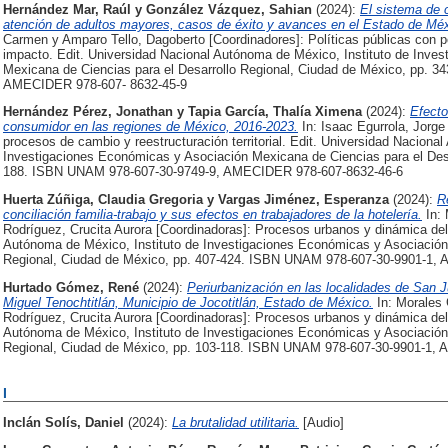
Hernández Mar, Raúl
y
González Vázquez, Sahian
(2024):
El sistema de 
atención de adultos mayores, casos de éxito y avances en el Estado de Méx
Carmen y Amparo Tello, Dagoberto [Coordinadores]: Políticas públicas con pe
impacto. Edit. Universidad Nacional Autónoma de México, Instituto de Inve
Mexicana de Ciencias para el Desarrollo Regional, Ciudad de México, pp. 
AMECIDER 978-607- 8632-45-9
Hernández Pérez, Jonathan
y
Tapia García, Thalía Ximena
(2024):
Efecto
consumidor en las regiones de México, 2016-2023.
In: Isaac Egurrola, Jorge
procesos de cambio y reestructuración territorial. Edit. Universidad Naciona
Investigaciones Económicas y Asociación Mexicana de Ciencias para el Desa
188. ISBN UNAM 978-607-30-9749-9, AMECIDER 978-607-8632-46-6
Huerta Zúñiga, Claudia Gregoria
y
Vargas Jiménez, Esperanza
(2024):
R
conciliación familia-trabajo y sus efectos en trabajadores de la hotelería.
In: 
Rodríguez, Crucita Aurora [Coordinadoras]: Procesos urbanos y dinámica del
Autónoma de México, Instituto de Investigaciones Económicas y Asociación 
Regional, Ciudad de México, pp. 407-424. ISBN UNAM 978-607-30-9901-1,
Hurtado Gómez, René
(2024):
Periurbanización en las localidades de San 
Miguel Tenochtitlán, Municipio de Jocotitlán, Estado de México.
In: Morales
Rodríguez, Crucita Aurora [Coordinadoras]: Procesos urbanos y dinámica del
Autónoma de México, Instituto de Investigaciones Económicas y Asociación 
Regional, Ciudad de México, pp. 103-118. ISBN UNAM 978-607-30-9901-1,
I
Inclán Solís, Daniel
(2024):
La brutalidad utilitaria.
[Audio]