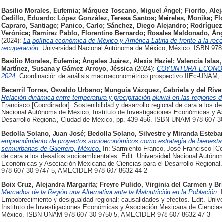
Basilio Morales, Eufemia
;
Márquez Toscano, Miguel Ángel
;
Fiorito, Ale
Cedillo, Eduardo
;
López González, Teresa Santos
;
Meireles, Monika
;
Fl
Capraro, Santiago
;
Panico, Carlo
;
Sánchez, Diego Alejandro
;
Rodríguez 
Verónica
;
Ramírez Pablo, Florentino Bernardo
;
Rosales Maldonado, Án
(2024):
La política económica de México y América Latina de frente a la rec
recuperación.
Universidad Nacional Autónoma de México, México. ISBN 978
Basilio Morales, Eufemia
;
Ángeles Juárez, Alexis Haziel
;
Valencia Islas,
Martínez, Susana
y
Gámez Arroyo, Jéssica
(2024):
COYUNTURA ECONÓMICA
2024.
Coordinación de análisis macroeconométrico prospectivo IIEc-UNAM,
Becerril Torres, Osvaldo Urbano
;
Munguía Vázquez, Gabriela
y
del Riv
Relación dinámica entre temperatura y precipitación pluvial en las regiones 
Francisco [Coordinador]: Sostenibilidad y desarrollo regional de cara a los d
Nacional Autónoma de México, Instituto de Investigaciones Económicas y A
Desarrollo Regional, Ciudad de México, pp. 439-456. ISBN UNAM 978-607-
Bedolla Solano, Juan José
;
Bedolla Solano, Silvestre
y
Miranda Esteba
emprendimiento de proyectos socioeconómicos como estrategia de bienestar
semiurbanas de Guerrero, México.
In: Sarmiento Franco, José Francisco [Coor
de cara a los desafíos socioambientales. Edit. Universidad Nacional Autóno
Económicas y Asociación Mexicana de Ciencias para el Desarrollo Regiona
978-607-30-9747-5, AMECIDER 978-607-8632-44-2
Boix Cruz, Alejandra Margarita
;
Freyre Pulido, Virginia del Carmen
y
Br
Mercados de la Región una Alternativa ante la Malnutrición en la Población.
I
Empobrecimiento y desigualdad regional: causalidades y efectos. Edit. Uni
Instituto de Investigaciones Económicas y Asociación Mexicana de Ciencias 
México. ISBN UNAM 978-607-30-9750-5, AMECIDER 978-607-8632-47-3