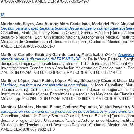
978-607-30-9900-4, AMECIDER 978-607-8632-49-7
M
Maldonado Reyes, Ana Aurora
;
Mora Cantellano, María del Pilar Alejan
Gestión para la capacitación artesanal desde el diseño con enfoque sustenta
Cantellano, María del Pilar y Serrano Oswald, Serena Eréndira [Coordinadora
desarrollo regional. Edit. Universidad Nacional Autónoma de México, Instit
Mexicana de Ciencias para el Desarrollo Regional, Ciudad de México, pp. 
AMECIDER 978-607-8632-51-0
Martínez Carreño, Beatriz
y
Garrido Lastra, María Isabel
(2024):
Análisis
mirada desde la distribución del FAISMUN-DF.
In: De la Vega Estrada, Sergi
desigualdad regional: causalidades y efectos. Edit. Universidad Nacional Au
Investigaciones Económicas y Asociación Mexicana de Ciencias para el Desa
274. ISBN UNAM 978-607-30-9750-5, AMECIDER 978-607-8632-47-3
Martínez López, Juan Pablo
;
López Pérez, Sócrates
y
Cáceres Mesa, Ma
Histórico, una forma de comprender la comunidad.
In: Mora Cantellano, Marí
[Coordinadoras]: Cultura, educación y género en el desarrollo regional. Edi
Instituto de Investigaciones Económicas y Asociación Mexicana de Ciencias 
México, pp. 253-264. ISBN UNAM 978-607-30-9902-8, AMECIDER 978-607-8
Martínez Martínez, Norma Elena
;
Godínez Espinosa, Yajaira Isayana
y
S
participación comunitaria en la preservación de costumbres y tradiciones e
Cantellano, María del Pilar y Serrano Oswald, Serena Eréndira [Coordinadora
desarrollo regional. Edit. Universidad Nacional Autónoma de México, Instit
Mexicana de Ciencias para el Desarrollo Regional, Ciudad de México, pp. 
AMECIDER 978-607-8632-51-0