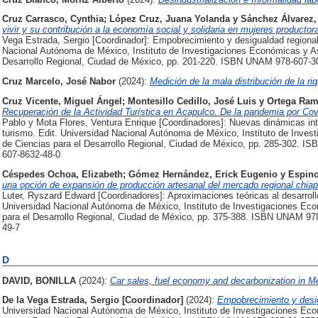
Cruz Carrasco, Cynthia
;
López Cruz, Juana Yolanda
y
Sánchez Álvarez,
vivir y su contribución a la economía social y solidaria en mujeres product
Vega Estrada, Sergio [Coordinador]: Empobrecimiento y desigualdad regional
Nacional Autónoma de México, Instituto de Investigaciones Económicas y A
Desarrollo Regional, Ciudad de México, pp. 201-220. ISBN UNAM 978-607-
Cruz Marcelo, José Nabor
(2024):
Medición de la mala distribución de la r
Cruz Vicente, Miguel Ángel
;
Montesillo Cedillo, José Luis
y
Ortega Ram
Recuperación de la Actividad Turística en Acapulco. De la pandemia por Cov
Pablo y Mota Flores, Ventura Enrique [Coordinadores]: Nuevas dinámicas inte
turismo. Edit. Universidad Nacional Autónoma de México, Instituto de Inve
de Ciencias para el Desarrollo Regional, Ciudad de México, pp. 285-302.
607-8632-48-0
Céspedes Ochoa, Elizabeth
;
Gómez Hernández, Erick Eugenio
y
Espino
una opción de expansión de producción artesanal del mercado regional chia
Luter, Ryszard Edward [Coordinadores]: Aproximaciones teóricas al desarroll
Universidad Nacional Autónoma de México, Instituto de Investigaciones Ec
para el Desarrollo Regional, Ciudad de México, pp. 375-388. ISBN UNAM 
49-7
D
DAVID, BONILLA
(2024):
Car sales, fuel economy and decarbonization in M
De la Vega Estrada, Sergio [Coordinador]
(2024):
Empobrecimiento y desig
Universidad Nacional Autónoma de México, Instituto de Investigaciones Ec