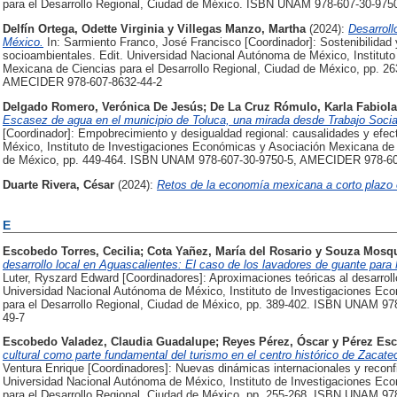
para el Desarrollo Regional, Ciudad de México. ISBN UNAM 978-607-30-97
Delfín Ortega, Odette Virginia
y
Villegas Manzo, Martha
(2024):
Desarroll
México.
In: Sarmiento Franco, José Francisco [Coordinador]: Sostenibilidad y
socioambientales. Edit. Universidad Nacional Autónoma de México, Institut
Mexicana de Ciencias para el Desarrollo Regional, Ciudad de México, pp. 
AMECIDER 978-607-8632-44-2
Delgado Romero, Verónica De Jesús
;
De La Cruz Rómulo, Karla Fabiola
Escasez de agua en el municipio de Toluca, una mirada desde Trabajo Socia
[Coordinador]: Empobrecimiento y desigualdad regional: causalidades y efec
México, Instituto de Investigaciones Económicas y Asociación Mexicana de C
de México, pp. 449-464. ISBN UNAM 978-607-30-9750-5, AMECIDER 978-60
Duarte Rivera, César
(2024):
Retos de la economía mexicana a corto plazo en
E
Escobedo Torres, Cecilia
;
Cota Yañez, María del Rosario
y
Souza Mosque
desarrollo local en Aguascalientes: El caso de los lavadores de guante para
Luter, Ryszard Edward [Coordinadores]: Aproximaciones teóricas al desarroll
Universidad Nacional Autónoma de México, Instituto de Investigaciones Ec
para el Desarrollo Regional, Ciudad de México, pp. 389-402. ISBN UNAM 
49-7
Escobedo Valadez, Claudia Guadalupe
;
Reyes Pérez, Óscar
y
Pérez Esc
cultural como parte fundamental del turismo en el centro histórico de Zacate
Ventura Enrique [Coordinadores]: Nuevas dinámicas internacionales y reconfig
Universidad Nacional Autónoma de México, Instituto de Investigaciones Ec
para el Desarrollo Regional, Ciudad de México, pp. 255-268. ISBN UNAM 