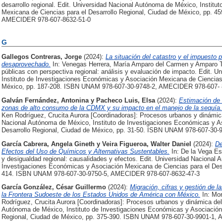
desarrollo regional. Edit. Universidad Nacional Autónoma de México, Instit
Mexicana de Ciencias para el Desarrollo Regional, Ciudad de México, pp. 
AMECIDER 978-607-8632-51-0
G
Gallegos Contreras, Jorge
(2024):
La situación del catastro y el impuesto 
desaprovechado.
In: Venegas Herrera, María Amparo del Carmen y Amparo Te
públicas con perspectiva regional: análisis y evaluación de impacto. Edit. 
Instituto de Investigaciones Económicas y Asociación Mexicana de Ciencias 
México, pp. 187-208. ISBN UNAM 978-607-30-9748-2, AMECIDER 978-607- 
Galván Fernández, Antonina
y
Pacheco Luis, Elsa
(2024):
Estimación de 
zonas de alto consumo de la CDMX y su impacto en el manejo de la sequía.
Ken Rodríguez, Crucita Aurora [Coordinadoras]: Procesos urbanos y dinámica
Nacional Autónoma de México, Instituto de Investigaciones Económicas y A
Desarrollo Regional, Ciudad de México, pp. 31-50. ISBN UNAM 978-607-30
García Cabrera, Angela Gineth
y
Veira Figueroa, Walter Daniel
(2024):
De
Efectos del Uso de Químicos y Alternativas Sustentables.
In: De la Vega Es
y desigualdad regional: causalidades y efectos. Edit. Universidad Nacional 
Investigaciones Económicas y Asociación Mexicana de Ciencias para el Desa
414. ISBN UNAM 978-607-30-9750-5, AMECIDER 978-607-8632-47-3
García González, César Guillermo
(2024):
Migración, cifras y gestión de l
la Frontera Sudoeste de los Estados Unidos de América con México.
In: Mo
Rodríguez, Crucita Aurora [Coordinadoras]: Procesos urbanos y dinámica del
Autónoma de México, Instituto de Investigaciones Económicas y Asociación 
Regional, Ciudad de México, pp. 375-390. ISBN UNAM 978-607-30-9901-1,