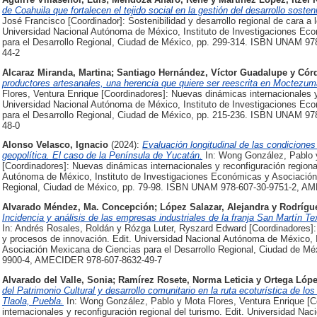
de Coahuila que fortalecen el tejido social en la gestión del desarrollo sostenib
José Francisco [Coordinador]: Sostenibilidad y desarrollo regional de cara a 
Universidad Nacional Autónoma de México, Instituto de Investigaciones Ec
para el Desarrollo Regional, Ciudad de México, pp. 299-314. ISBN UNAM 
44-2
Alcaraz Miranda, Martina
;
Santiago Hernández, Víctor Guadalupe
y
Córd
productores artesanales, una herencia que quiere ser reescrita en Moctezum
Flores, Ventura Enrique [Coordinadores]: Nuevas dinámicas internacionales y 
Universidad Nacional Autónoma de México, Instituto de Investigaciones Ec
para el Desarrollo Regional, Ciudad de México, pp. 215-236. ISBN UNAM 
48-0
Alonso Velasco, Ignacio
(2024):
Evaluación longitudinal de las condiciones
geopolítica. El caso de la Península de Yucatán.
In: Wong González, Pablo y
[Coordinadores]: Nuevas dinámicas internacionales y reconfiguración regional
Autónoma de México, Instituto de Investigaciones Económicas y Asociación 
Regional, Ciudad de México, pp. 79-98. ISBN UNAM 978-607-30-9751-2, A
Alvarado Méndez, Ma. Concepción
;
López Salazar, Alejandra
y
Rodrígu
Incidencia y análisis de las empresas industriales de la franja San Martín Tex
In: Andrés Rosales, Roldán y Rózga Luter, Ryszard Edward [Coordinadores]: 
y procesos de innovación. Edit. Universidad Nacional Autónoma de México, 
Asociación Mexicana de Ciencias para el Desarrollo Regional, Ciudad de M
9900-4, AMECIDER 978-607-8632-49-7
Alvarado del Valle, Sonia
;
Ramírez Rosete, Norma Leticia
y
Ortega Lópe
del Patrimonio Cultural y desarrollo comunitario en la ruta ecoturística de 
Tlaola, Puebla.
In: Wong González, Pablo y Mota Flores, Ventura Enrique [
internacionales y reconfiguración regional del turismo. Edit. Universidad Na