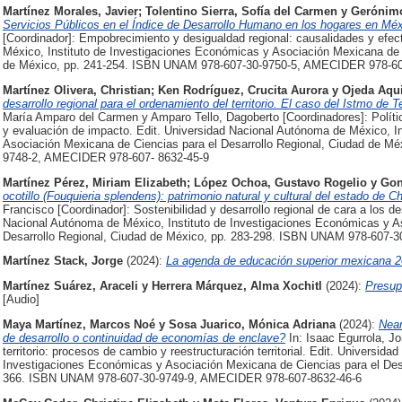
Martínez Morales, Javier
;
Tolentino Sierra, Sofía del Carmen
y
Gerónimo
Servicios Públicos en el Índice de Desarrollo Humano en los hogares en Méx
[Coordinador]: Empobrecimiento y desigualdad regional: causalidades y efec
México, Instituto de Investigaciones Económicas y Asociación Mexicana de C
de México, pp. 241-254. ISBN UNAM 978-607-30-9750-5, AMECIDER 978-60
Martínez Olivera, Christian
;
Ken Rodríguez, Crucita Aurora
y
Ojeda Aqu
desarrollo regional para el ordenamiento del territorio. El caso del Istmo de
María Amparo del Carmen y Amparo Tello, Dagoberto [Coordinadores]: Política
y evaluación de impacto. Edit. Universidad Nacional Autónoma de México, I
Asociación Mexicana de Ciencias para el Desarrollo Regional, Ciudad de M
9748-2, AMECIDER 978-607- 8632-45-9
Martínez Pérez, Miriam Elizabeth
;
López Ochoa, Gustavo Rogelio
y
Gon
ocotillo (Fouquieria splendens): patrimonio natural y cultural del estado de C
Francisco [Coordinador]: Sostenibilidad y desarrollo regional de cara a los d
Nacional Autónoma de México, Instituto de Investigaciones Económicas y A
Desarrollo Regional, Ciudad de México, pp. 283-298. ISBN UNAM 978-607-
Martínez Stack, Jorge
(2024):
La agenda de educación superior mexicana 2
Martínez Suárez, Araceli
y
Herrera Márquez, Alma Xochitl
(2024):
Presup
[Audio]
Maya Martínez, Marcos Noé
y
Sosa Juarico, Mónica Adriana
(2024):
Near
de desarrollo o continuidad de economías de enclave?
In: Isaac Egurrola, J
territorio: procesos de cambio y reestructuración territorial. Edit. Universid
Investigaciones Económicas y Asociación Mexicana de Ciencias para el Desa
366. ISBN UNAM 978-607-30-9749-9, AMECIDER 978-607-8632-46-6