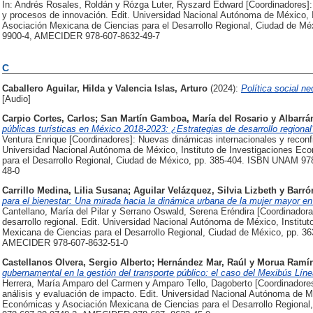
In: Andrés Rosales, Roldán y Rózga Luter, Ryszard Edward [Coordinadores]: 
y procesos de innovación. Edit. Universidad Nacional Autónoma de México, 
Asociación Mexicana de Ciencias para el Desarrollo Regional, Ciudad de M
9900-4, AMECIDER 978-607-8632-49-7
C
Caballero Aguilar, Hilda
y
Valencia Islas, Arturo
(2024):
Política social ne
[Audio]
Carpio Cortes, Carlos
;
San Martín Gamboa, María del Rosario
y
Albarrá
públicas turísticas en México 2018-2023: ¿Estrategias de desarrollo regional
Ventura Enrique [Coordinadores]: Nuevas dinámicas internacionales y reconfig
Universidad Nacional Autónoma de México, Instituto de Investigaciones Ec
para el Desarrollo Regional, Ciudad de México, pp. 385-404. ISBN UNAM 
48-0
Carrillo Medina, Lilia Susana
;
Aguilar Velázquez, Silvia Lizbeth
y
Barró
para el bienestar: Una mirada hacia la dinámica urbana de la mujer mayor e
Cantellano, María del Pilar y Serrano Oswald, Serena Eréndira [Coordinadora
desarrollo regional. Edit. Universidad Nacional Autónoma de México, Instit
Mexicana de Ciencias para el Desarrollo Regional, Ciudad de México, pp. 
AMECIDER 978-607-8632-51-0
Castellanos Olvera, Sergio Alberto
;
Hernández Mar, Raúl
y
Morua Ramír
gubernamental en la gestión del transporte público: el caso del Mexibús Lín
Herrera, María Amparo del Carmen y Amparo Tello, Dagoberto [Coordinadores]
análisis y evaluación de impacto. Edit. Universidad Nacional Autónoma de Mé
Económicas y Asociación Mexicana de Ciencias para el Desarrollo Regiona