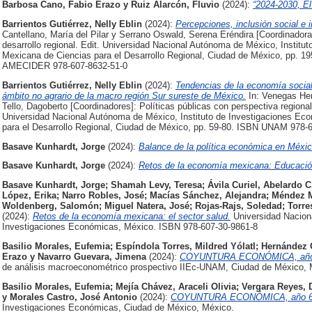
Barbosa Cano, Fabio Erazo
y
Ruiz Alarcón, Fluvio
(2024):
“2024-2030, El
Barrientos Gutiérrez, Nelly Eblin
(2024):
Percepciones, inclusión social e 
Cantellano, María del Pilar y Serrano Oswald, Serena Eréndira [Coordinadora
desarrollo regional. Edit. Universidad Nacional Autónoma de México, Instit
Mexicana de Ciencias para el Desarrollo Regional, Ciudad de México, pp. 
AMECIDER 978-607-8632-51-0
Barrientos Gutiérrez, Nelly Eblin
(2024):
Tendencias de la economía social 
ámbito no agrario de la macro región Sur sureste de México.
In: Venegas He
Tello, Dagoberto [Coordinadores]: Políticas públicas con perspectiva regional
Universidad Nacional Autónoma de México, Instituto de Investigaciones Ec
para el Desarrollo Regional, Ciudad de México, pp. 59-80. ISBN UNAM 978
Basave Kunhardt, Jorge
(2024):
Balance de la política económica en Méxic
Basave Kunhardt, Jorge
(2024):
Retos de la economía mexicana: Educación
Basave Kunhardt, Jorge
;
Shamah Levy, Teresa
;
Ávila Curiel, Abelardo C
López, Erika
;
Narro Robles, José
;
Macías Sánchez, Alejandra
;
Méndez M
Woldenberg, Salomón
;
Miguel Natera, José
;
Rojas-Rajs, Soledad
;
Torre
(2024):
Retos de la economía mexicana: el sector salud.
Universidad Naciona
Investigaciones Económicas, México. ISBN 978-607-30-9861-8
Basilio Morales, Eufemia
;
Espíndola Torres, Mildred Yólatl
;
Hernández G
Erazo
y
Navarro Guevara, Jimena
(2024):
COYUNTURA ECONÓMICA, año 6, 
de análisis macroeconométrico prospectivo IIEc-UNAM, Ciudad de México, 
Basilio Morales, Eufemia
;
Mejía Chávez, Araceli Olivia
;
Vergara Reyes, D
y
Morales Castro, José Antonio
(2024):
COYUNTURA ECONÓMICA, año 6, n
Investigaciones Económicas, Ciudad de México, México.