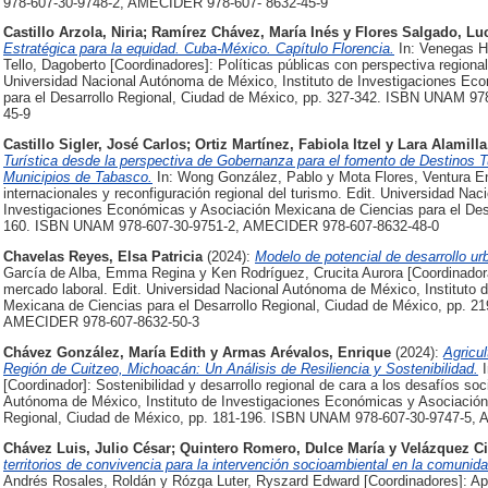
978-607-30-9748-2, AMECIDER 978-607- 8632-45-9
Castillo Arzola, Niria
;
Ramírez Chávez, María Inés
y
Flores Salgado, Lu
Estratégica para la equidad. Cuba-México. Capítulo Florencia.
In: Venegas H
Tello, Dagoberto [Coordinadores]: Políticas públicas con perspectiva regional
Universidad Nacional Autónoma de México, Instituto de Investigaciones Ec
para el Desarrollo Regional, Ciudad de México, pp. 327-342. ISBN UNAM 9
45-9
Castillo Sigler, José Carlos
;
Ortiz Martínez, Fabiola Itzel
y
Lara Alamill
Turística desde la perspectiva de Gobernanza para el fomento de Destinos Tu
Municipios de Tabasco.
In: Wong González, Pablo y Mota Flores, Ventura E
internacionales y reconfiguración regional del turismo. Edit. Universidad Na
Investigaciones Económicas y Asociación Mexicana de Ciencias para el Desa
160. ISBN UNAM 978-607-30-9751-2, AMECIDER 978-607-8632-48-0
Chavelas Reyes, Elsa Patricia
(2024):
Modelo de potencial de desarrollo ur
García de Alba, Emma Regina y Ken Rodríguez, Crucita Aurora [Coordinador
mercado laboral. Edit. Universidad Nacional Autónoma de México, Instituto
Mexicana de Ciencias para el Desarrollo Regional, Ciudad de México, pp. 
AMECIDER 978-607-8632-50-3
Chávez González, María Edith
y
Armas Arévalos, Enrique
(2024):
Agricul
Región de Cuitzeo, Michoacán: Un Análisis de Resiliencia y Sostenibilidad.
I
[Coordinador]: Sostenibilidad y desarrollo regional de cara a los desafíos so
Autónoma de México, Instituto de Investigaciones Económicas y Asociación 
Regional, Ciudad de México, pp. 181-196. ISBN UNAM 978-607-30-9747-5,
Chávez Luis, Julio César
;
Quintero Romero, Dulce María
y
Velázquez C
territorios de convivencia para la intervención socioambiental en la comuni
Andrés Rosales, Roldán y Rózga Luter, Ryszard Edward [Coordinadores]: Apro