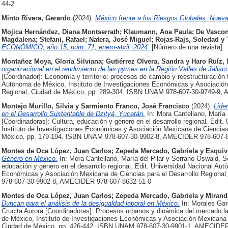
44-2
Minto Rivera, Gerardo
(2024):
México frente a los Riesgos Globales. Nuev
Mojica Hernández, Diana Montserrath
;
Klaumann, Ana Paula
;
De Vascon
Magdalena
;
Stefani, Rafael
;
Natera, José Miguel
;
Rojas-Rajs, Soledad
y
ECONÓMICO, año 15, núm. 71, enero-abril, 2024.
[Número de una revista]
Montañez Moya, Gloria Silviana
;
Gutiérrez Olvera, Sandra
y
Haro Ruíz,
organizacional en el rendimiento de las pymes en la Región Valles de Jalisc
[Coordinador]: Economía y territorio: procesos de cambio y reestructuración te
Autónoma de México, Instituto de Investigaciones Económicas y Asociación 
Regional, Ciudad de México, pp. 289-304. ISBN UNAM 978-607-30-9749-9,
Montejo Murillo, Silvia
y
Sarmiento Franco, José Francisco
(2024):
Lide
en el Desarrollo Sustentable de Dzityá, Yucatán.
In: Mora Cantellano, María 
[Coordinadoras]: Cultura, educación y género en el desarrollo regional. Edi
Instituto de Investigaciones Económicas y Asociación Mexicana de Ciencias 
México, pp. 179-194. ISBN UNAM 978-607-30-9902-8, AMECIDER 978-607-8
Montes de Oca López, Juan Carlos
;
Zepeda Mercado, Gabriela
y
Esquive
Género en México.
In: Mora Cantellano, María del Pilar y Serrano Oswald, S
educación y género en el desarrollo regional. Edit. Universidad Nacional Au
Económicas y Asociación Mexicana de Ciencias para el Desarrollo Regiona
978-607-30-9902-8, AMECIDER 978-607-8632-51-0
Montes de Oca López, Juan Carlos
;
Zepeda Mercado, Gabriela
y
Mirand
Duncan para el análisis de la desigualdad laboral en México.
In: Morales Gar
Crucita Aurora [Coordinadoras]: Procesos urbanos y dinámica del mercado la
de México, Instituto de Investigaciones Económicas y Asociación Mexicana d
Ciudad de México, pp. 426-442. ISBN UNAM 978-607-30-9901-1, AMECIDER