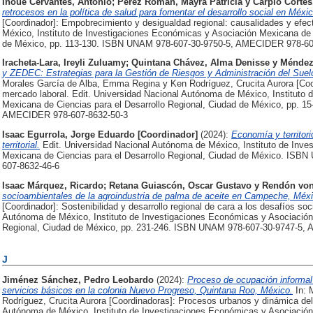
Inoue Cervantes, Antonio
;
Pérez Román, Mayra Patricia
y
Carpio Cortés
retrocesos en la política de salud para fomentar el desarrollo social en Méxic
[Coordinador]: Empobrecimiento y desigualdad regional: causalidades y efec
México, Instituto de Investigaciones Económicas y Asociación Mexicana de C
de México, pp. 113-130. ISBN UNAM 978-607-30-9750-5, AMECIDER 978-60
Iracheta-Lara, Ireyli Zuluamy
;
Quintana Chávez, Alma Denisse
y
Méndez 
y ZEDEC: Estrategias para la Gestión de Riesgos y Administración del Sue
Morales García de Alba, Emma Regina y Ken Rodríguez, Crucita Aurora [Coo
mercado laboral. Edit. Universidad Nacional Autónoma de México, Instituto
Mexicana de Ciencias para el Desarrollo Regional, Ciudad de México, pp. 
AMECIDER 978-607-8632-50-3
Isaac Egurrola, Jorge Eduardo [Coordinador]
(2024):
Economía y territor
territorial.
Edit. Universidad Nacional Autónoma de México, Instituto de Inv
Mexicana de Ciencias para el Desarrollo Regional, Ciudad de México. IS
607-8632-46-6
Isaac Márquez, Ricardo
;
Retana Guiascón, Oscar Gustavo
y
Rendón von
socioambientales de la agroindustria de palma de aceite en Campeche, Méxi
[Coordinador]: Sostenibilidad y desarrollo regional de cara a los desafíos so
Autónoma de México, Instituto de Investigaciones Económicas y Asociación 
Regional, Ciudad de México, pp. 231-246. ISBN UNAM 978-607-30-9747-5,
J
Jiménez Sánchez, Pedro Leobardo
(2024):
Proceso de ocupación informal d
servicios básicos en la colonia Nuevo Progreso, Quintana Roo, México.
In: 
Rodríguez, Crucita Aurora [Coordinadoras]: Procesos urbanos y dinámica del
Autónoma de México, Instituto de Investigaciones Económicas y Asociación 