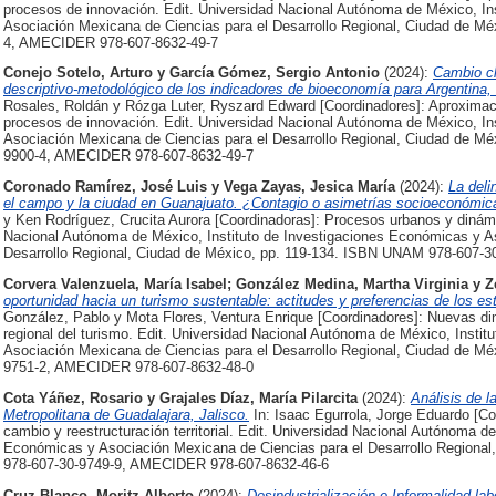
procesos de innovación. Edit. Universidad Nacional Autónoma de México, In
Asociación Mexicana de Ciencias para el Desarrollo Regional, Ciudad de M
4, AMECIDER 978-607-8632-49-7
Conejo Sotelo, Arturo
y
García Gómez, Sergio Antonio
(2024):
Cambio cli
descriptivo-metodológico de los indicadores de bioeconomía para Argentina,
Rosales, Roldán y Rózga Luter, Ryszard Edward [Coordinadores]: Aproximacio
procesos de innovación. Edit. Universidad Nacional Autónoma de México, In
Asociación Mexicana de Ciencias para el Desarrollo Regional, Ciudad de M
9900-4, AMECIDER 978-607-8632-49-7
Coronado Ramírez, José Luis
y
Vega Zayas, Jesica María
(2024):
La deli
el campo y la ciudad en Guanajuato. ¿Contagio o asimetrías socioeconómic
y Ken Rodríguez, Crucita Aurora [Coordinadoras]: Procesos urbanos y dinámi
Nacional Autónoma de México, Instituto de Investigaciones Económicas y A
Desarrollo Regional, Ciudad de México, pp. 119-134. ISBN UNAM 978-607-
Corvera Valenzuela, María Isabel
;
González Medina, Martha Virginia
y
Z
oportunidad hacia un turismo sustentable: actitudes y preferencias de los e
González, Pablo y Mota Flores, Ventura Enrique [Coordinadores]: Nuevas din
regional del turismo. Edit. Universidad Nacional Autónoma de México, Insti
Asociación Mexicana de Ciencias para el Desarrollo Regional, Ciudad de M
9751-2, AMECIDER 978-607-8632-48-0
Cota Yáñez, Rosario
y
Grajales Díaz, María Pilarcita
(2024):
Análisis de 
Metropolitana de Guadalajara, Jalisco.
In: Isaac Egurrola, Jorge Eduardo [Co
cambio y reestructuración territorial. Edit. Universidad Nacional Autónoma d
Económicas y Asociación Mexicana de Ciencias para el Desarrollo Regiona
978-607-30-9749-9, AMECIDER 978-607-8632-46-6
Cruz Blanco, Moritz Alberto
(2024):
Desindustrialización e Informalidad lab