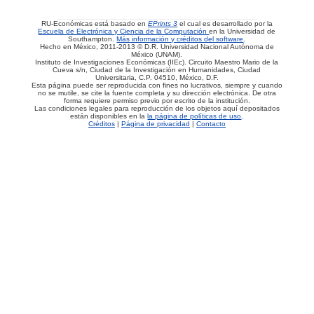
RU-Económicas está basado en
EPrints 3
el cual es desarrollado por la
Escuela de Electrónica y Ciencia de la Computación
en la Universidad de
Southampton.
Más información y créditos del software
.
Hecho en México, 2011-2013 © D.R. Universidad Nacional Autónoma de
México (UNAM).
Instituto de Investigaciones Económicas (IIEc). Circuito Maestro Mario de la
Cueva s/n, Ciudad de la Investigación en Humanidades, Ciudad
Universitaria, C.P. 04510, México, D.F.
Esta página puede ser reproducida con fines no lucrativos, siempre y cuando
no se mutile, se cite la fuente completa y su dirección electrónica. De otra
forma requiere permiso previo por escrito de la institución.
Las condiciones legales para reproducción de los objetos aquí depositados
están disponibles en la
la página de políticas de uso
.
Créditos
|
Página de privacidad
|
Contacto