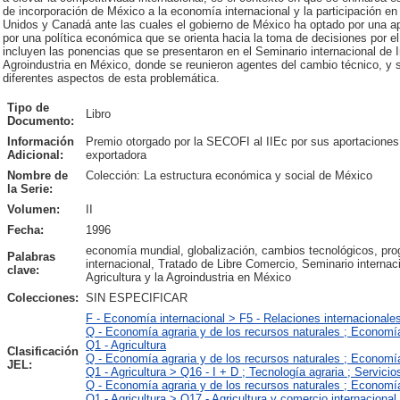
de incorporación de México a la economía internacional y la participación e
Unidos y Canadá ante las cuales el gobierno de México ha optado por una ap
por una política económica que se orienta hacia la toma de decisiones por el
incluyen las ponencias que se presentaron en el Seminario internacional de I
Agroindustria en México, donde se reunieron agentes del cambio técnico, y s
diferentes aspectos de esta problemática.
Tipo de
Libro
Documento:
Información
Premio otorgado por la SECOFI al IIEc por sus aportaciones 
Adicional:
exportadora
Nombre de
Colección: La estructura económica y social de México
la Serie:
Volumen:
II
Fecha:
1996
economía mundial, globalización, cambios tecnológicos, prog
Palabras
internacional, Tratado de Libre Comercio, Seminario interna
clave:
Agricultura y la Agroindustria en México
Colecciones:
SIN ESPECIFICAR
F - Economía internacional > F5 - Relaciones internacionales
Q - Economía agraria y de los recursos naturales ; Economí
Q1 - Agricultura
Clasificación
Q - Economía agraria y de los recursos naturales ; Economí
JEL:
Q1 - Agricultura > Q16 - I + D ; Tecnología agraria ; Servicio
Q - Economía agraria y de los recursos naturales ; Economí
Q1 - Agricultura > Q17 - Agricultura y comercio internacional