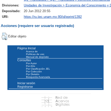
Divisiones:
Unidades de Investigación > Economía del Conocimiento y D
Depositado:
20 Jun 2012 20:55
URI:
https://ru.iiec.unam.mx:80/id/eprint/1392
Acciones (requiere ser usuario registrado)
Editar objeto
Página Inicial
Acerca de
Políticas de uso
Manual de depósito
Consultas
Por Autor
Por Año
Por Clasificación JEL
Por Colección
Por División
Búsqueda Avanzada
Iniciar sesión
Registrarse