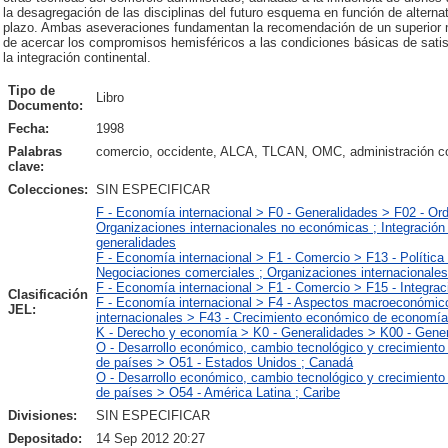
la desagregación de las disciplinas del futuro esquema en función de alternat
plazo. Ambas aseveraciones fundamentan la recomendación de un superior m
de acercar los compromisos hemisféricos a las condiciones básicas de satis
la integración continental.
Tipo de
Libro
Documento:
Fecha:
1998
Palabras
comercio, occidente, ALCA, TLCAN, OMC, administración com
clave:
Colecciones:
SIN ESPECIFICAR
F - Economía internacional > F0 - Generalidades > F02 - Ord
Organizaciones internacionales no económicas ; Integración
generalidades
F - Economía internacional > F1 - Comercio > F13 - Política
Negociaciones comerciales ; Organizaciones internacionales
F - Economía internacional > F1 - Comercio > F15 - Integra
Clasificación
F - Economía internacional > F4 - Aspectos macroeconómico
JEL:
internacionales > F43 - Crecimiento económico de economía
K - Derecho y economía > K0 - Generalidades > K00 - Gene
O - Desarrollo económico, cambio tecnológico y crecimient
de países > O51 - Estados Unidos ; Canadá
O - Desarrollo económico, cambio tecnológico y crecimient
de países > O54 - América Latina ; Caribe
Divisiones:
SIN ESPECIFICAR
Depositado:
14 Sep 2012 20:27