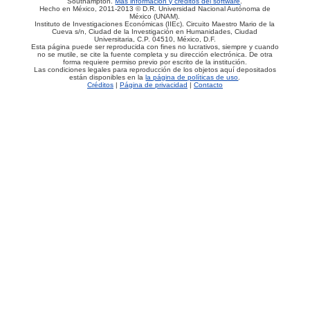
Southampton.
Más información y créditos del software
.
Hecho en México, 2011-2013 © D.R. Universidad Nacional Autónoma de
México (UNAM).
Instituto de Investigaciones Económicas (IIEc). Circuito Maestro Mario de la
Cueva s/n, Ciudad de la Investigación en Humanidades, Ciudad
Universitaria, C.P. 04510, México, D.F.
Esta página puede ser reproducida con fines no lucrativos, siempre y cuando
no se mutile, se cite la fuente completa y su dirección electrónica. De otra
forma requiere permiso previo por escrito de la institución.
Las condiciones legales para reproducción de los objetos aquí depositados
están disponibles en la
la página de políticas de uso
.
Créditos
|
Página de privacidad
|
Contacto