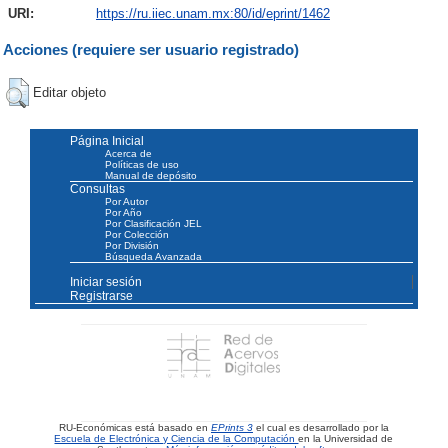
URI:
https://ru.iiec.unam.mx:80/id/eprint/1462
Acciones (requiere ser usuario registrado)
Editar objeto
Página Inicial
Acerca de
Políticas de uso
Manual de depósito
Consultas
Por Autor
Por Año
Por Clasificación JEL
Por Colección
Por División
Búsqueda Avanzada
Iniciar sesión
Registrarse
RU-Económicas está basado en
EPrints 3
el cual es desarrollado por la
Escuela de Electrónica y Ciencia de la Computación
en la Universidad de