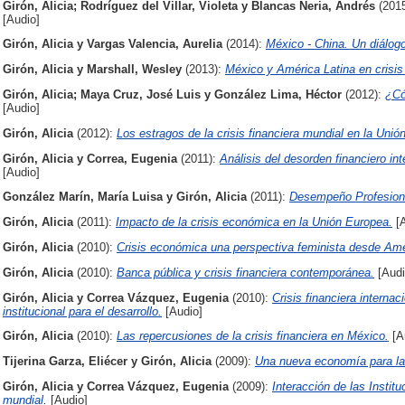
Girón, Alicia
;
Rodríguez del Villar, Violeta
y
Blancas Neria, Andrés
(201
[Audio]
Girón, Alicia
y
Vargas Valencia, Aurelia
(2014):
México - China. Un diálogo
Girón, Alicia
y
Marshall, Wesley
(2013):
México y América Latina en crisis
Girón, Alicia
;
Maya Cruz, José Luis
y
González Lima, Héctor
(2012):
¿Có
[Audio]
Girón, Alicia
(2012):
Los estragos de la crisis financiera mundial en la Unió
Girón, Alicia
y
Correa, Eugenia
(2011):
Análisis del desorden financiero int
[Audio]
González Marín, María Luisa
y
Girón, Alicia
(2011):
Desempeño Profesiona
Girón, Alicia
(2011):
Impacto de la crisis económica en la Unión Europea.
[A
Girón, Alicia
(2010):
Crisis económica una perspectiva feminista desde Amé
Girón, Alicia
(2010):
Banca pública y crisis financiera contemporánea.
[Audi
Girón, Alicia
y
Correa Vázquez, Eugenia
(2010):
Crisis financiera interna
institucional para el desarrollo.
[Audio]
Girón, Alicia
(2010):
Las repercusiones de la crisis financiera en México.
[A
Tijerina Garza, Eliécer
y
Girón, Alicia
(2009):
Una nueva economía para l
Girón, Alicia
y
Correa Vázquez, Eugenia
(2009):
Interacción de las Institu
mundial.
[Audio]