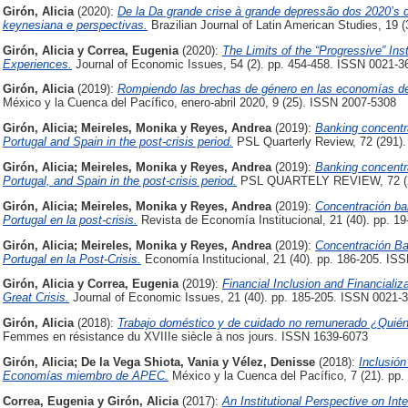
Girón, Alicia
(2020):
De la Da grande crise à grande depressão dos 2020’s 
keynesiana e perspectivas.
Brazilian Journal of Latin American Studies, 19 
Girón, Alicia
y
Correa, Eugenia
(2020):
The Limits of the “Progressive” In
Experiences.
Journal of Economic Issues, 54 (2). pp. 454-458. ISSN 0021-3
Girón, Alicia
(2019):
Rompiendo las brechas de género en las economías de a
México y la Cuenca del Pacífico, enero-abril 2020, 9 (25). ISSN 2007-5308
Girón, Alicia
;
Meireles, Monika
y
Reyes, Andrea
(2019):
Banking concentra
Portugal and Spain in the post-crisis period.
PSL Quarterly Review, 72 (291).
Girón, Alicia
;
Meireles, Monika
y
Reyes, Andrea
(2019):
Banking concentra
Portugal, and Spain in the post-crisis period.
PSL QUARTELY REVIEW, 72 (2
Girón, Alicia
;
Meireles, Monika
y
Reyes, Andrea
(2019):
Concentración ban
Portugal en la post-crisis.
Revista de Economía Institucional, 21 (40). pp. 1
Girón, Alicia
;
Meireles, Monika
y
Reyes, Andrea
(2019):
Concentración Ba
Portugal en la Post-Crisis.
Economía Institucional, 21 (40). pp. 186-205. IS
Girón, Alicia
y
Correa, Eugenia
(2019):
Financial Inclusion and Financializ
Great Crisis.
Journal of Economic Issues, 21 (40). pp. 185-205. ISSN 0021-
Girón, Alicia
(2018):
Trabajo doméstico y de cuidado no remunerado ¿Quién 
Femmes en résistance du XVIIIe siècle à nos jours. ISSN 1639-6073
Girón, Alicia
;
De la Vega Shiota, Vania
y
Vélez, Denisse
(2018):
Inclusión
Economías miembro de APEC.
México y la Cuenca del Pacífico, 7 (21). pp
Correa, Eugenia
y
Girón, Alicia
(2017):
An Institutional Perspective on In