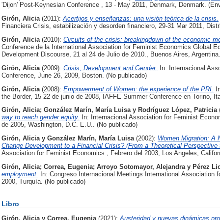
'Dijon' Post-Keynesian Conference , 13 - May 2011, Denmark, Denmark. (En
Girón, Alicia
(2011):
Acertijos y enseñanzas: una visión teórica de la crisis.
Financiera Crisis, estabilización y desorden financiero, 29-31 Mar 2011, Dist
Girón, Alicia
(2010):
Circuits of the crisis: breakingdown of the economic m
Conference de la International Association for Feminist Economics Global Ec
Development Discourse, 21 al 24 de Julio de 2010., Buenos Aires, Argentina.
Girón, Alicia
(2009):
Crisis, Development and Gender.
In: Internacional Ass
Conference, June 26, 2009, Boston. (No publicado)
Girón, Alicia
(2008):
Empowerment of Women: the experience of the PRI.
In
the Border, 15-22 de junio de 2008, IAFFE Summer Conference en Torino, Ital
Girón, Alicia
;
González Marín, María Luisa
y
Rodríguez López, Patricia
way to reach gender equity.
In: Internacional Association for Feminist Econo
de 2005, Washington, D.C. E.U.. (No publicado)
Girón, Alicia
y
González Marín, María Luisa
(2002):
Women Migration: A N
Change Development to a Financial Crisis? (From a Theoretical Perspective 
Association for Feminist Economics , Febrero del 2003, Los Angeles, Califor
Girón, Alicia
;
Correa, Eugenia
;
Arroyo Sotomayor, Alejandra
y
Pérez Lic
employment.
In: Congreso Internacional Meetings International Association 
2000, Turquía. (No publicado)
Libro
Girón, Alicia
y
Correa, Eugenia
(2021):
Austeridad y nuevas dinámicas pro