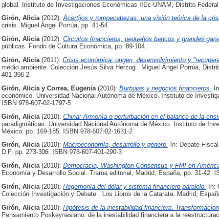
global. Instituto de Investigaciones Económicas IIEc-UNAM, Distrito Federa
Girón, Alicia
(2012):
Acertijos y rompecabezas: una visión teórica de la cris
crisis. Miguel Angel Porrúa, pp. 41-54.
Girón, Alicia
(2012):
Circuitos financieros, pequeños bancos y grandes gan
públicas. Fondo de Cultura Económica, pp. 89-104.
Girón, Alicia
(2011):
Crisis económica: origen, desenvolvimiento y "recupera
medio ambiente. Colección Jesús Silva Herzog . Miguel Ángel Porrúa, Distri
401-396-2
Girón, Alicia
y
Correa, Eugenia
(2010):
Burbujas y negocios financieros.
In
económico. Universidad Nacional Autónoma de México. Instituto de Investig
ISBN 978-607-02-1797-5
Girón, Alicia
(2010):
China: Armonía o perturbación en el balance de la crisi
paradigmáticas. Universidad Nacional Autónoma de México. Instituto de Inve
México, pp. 169-185. ISBN 978-607-02-1631-2
Girón, Alicia
(2010):
Macroeconomía, desarrollo y género.
In: Debate Fiscal
D.F, pp. 273-306. ISBN 978-607-401-290-3
Girón, Alicia
(2010):
Democracia, Washington Consensus y FMI en América
Economía y Desarrollo Social. Trama editorial, Madrid, España, pp. 31-42. 
Girón, Alicia
(2010):
Hegemonía del dólar y sistema financiero paralelo.
In: 
Colección Investigación y Debate . Los Libros de la Catarata, Madrid, Espa
Girón, Alicia
(2010):
Hipótesis de la inestabilidad financiera. Transformacio
Pensamiento Poskeynesiano: de la inestabilidad financiera a la reestructur