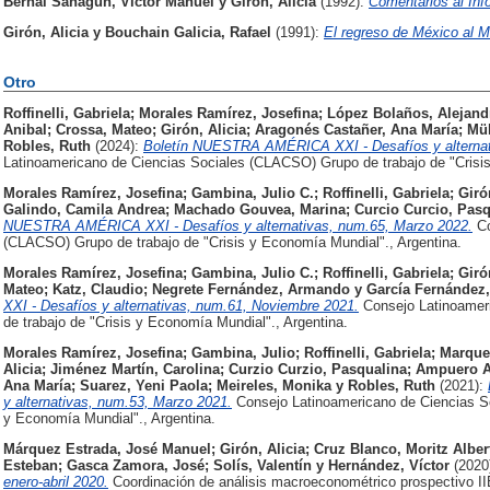
Bernal Sahagún, Víctor Manuel
y
Girón, Alicia
(1992):
Comentarios al Inf
Girón, Alicia
y
Bouchain Galicia, Rafael
(1991):
El regreso de México al M
Otro
Roffinelli, Gabriela
;
Morales Ramírez, Josefina
;
López Bolaños, Alejand
Anibal
;
Crossa, Mateo
;
Girón, Alicia
;
Aragonés Castañer, Ana María
;
Mül
Robles, Ruth
(2024):
Boletín NUESTRA AMÉRICA XXI - Desafíos y alternat
Latinoamericano de Ciencias Sociales (CLACSO) Grupo de trabajo de "Crisis
Morales Ramírez, Josefina
;
Gambina, Julio C.
;
Roffinelli, Gabriela
;
Giró
Galindo, Camila Andrea
;
Machado Gouvea, Marina
;
Curcio Curcio, Pasq
NUESTRA AMÉRICA XXI - Desafíos y alternativas, num.65, Marzo 2022.
Co
(CLACSO) Grupo de trabajo de "Crisis y Economía Mundial"., Argentina.
Morales Ramírez, Josefina
;
Gambina, Julio C.
;
Roffinelli, Gabriela
;
Giró
Mateo
;
Katz, Claudio
;
Negrete Fernández, Armando
y
García Fernández,
XXI - Desafíos y alternativas, num.61, Noviembre 2021.
Consejo Latinoamer
de trabajo de "Crisis y Economía Mundial"., Argentina.
Morales Ramírez, Josefina
;
Gambina, Julio
;
Roffinelli, Gabriela
;
Marque
Alicia
;
Jiménez Martín, Carolina
;
Curzio Curzio, Pasqualina
;
Ampuero A
Ana María
;
Suarez, Yeni Paola
;
Meireles, Monika
y
Robles, Ruth
(2021):
y alternativas, num.53, Marzo 2021.
Consejo Latinoamericano de Ciencias So
y Economía Mundial"., Argentina.
Márquez Estrada, José Manuel
;
Girón, Alicia
;
Cruz Blanco, Moritz Alber
Esteban
;
Gasca Zamora, José
;
Solís, Valentín
y
Hernández, Víctor
(2020
enero-abril 2020.
Coordinación de análisis macroeconométrico prospectivo 