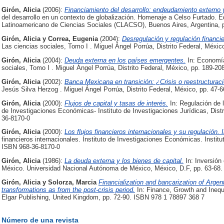
Girón, Alicia
(2006):
Financiamiento del desarrollo: endeudamiento externo 
del desarrollo en un contexto de globalización. Homenaje a Celso Furtado. E
Latinoamericano de Ciencias Sociales (CLACSO), Buenos Aires, Argentina, 
Girón, Alicia
y
Correa, Eugenia
(2004):
Desregulación y regulación financie
Las ciencias sociales, Tomo I . Miguel Ángel Porrúa, Distrito Federal, Méxi
Girón, Alicia
(2004):
Deuda externa en los países emergentes.
In: Economía
sociales, Tomo I . Miguel Ángel Porrúa, Distrito Federal, México, pp. 189-2
Girón, Alicia
(2002):
Banca Mexicana en transición: ¿Crisis o reestructurac
Jesús Silva Herzog . Miguel Ángel Porrúa, Distrito Federal, México, pp. 47-
Girón, Alicia
(2000):
Flujos de capital y tasas de interés.
In: Regulación de lo
de Investigaciones Económicas- Instituto de Investigaciones Jurídicas, Dist
36-8170-0
Girón, Alicia
(2000):
Los flujos financieros internacionales y su regulación. 
financieros internacionales. Instituto de Investigaciones Económicas. Institu
ISBN 968-36-8170-0
Girón, Alicia
(1986):
La deuda externa y los bienes de capital.
In: Inversión 
México. Universidad Nacional Autónoma de México, México, D.F, pp. 63-68
Girón, Alicia
y
Solorza, Marcia
Financialization and bancarization of Argent
transformations as from the post-crisis period.
In: Finance, Growth and Ineq
Elgar Publishing, United Kingdom, pp. 72-90. ISBN 978 1 78897 368 7
Número de una revista