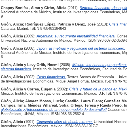
Chapoy Bonifaz, Alma
y
Girón, Alicia
(2011):
Sistema financiero, desequili
Nacional Autónoma de México, Instituto de Investigaciones Económicas, Méx
9
Girón, Alicia
;
Rodríguez López, Patricia
y
Déniz, José
(2010):
Crisis fin
Catarata, Madrid. ISBN 9788483194843
Girón, Alicia
(2009):
Argentina: su recurrente inestabilidad financiera.
Consej
Universidad Nacional Autónoma de México, México. ISBN 978-607-02-0509-
Girón, Alicia
(2006):
Japón: asimetrías y regulación del sistema financiero.
Nacional Autónoma de México, Instituto de Investigaciones Económicas, Mi
6
Girón, Alicia
y
Levy Orlik, Noemí
(2005):
México: los bancos que perdimos.
sistema financiero.
Instituto de Investigaciones Económicas, Facultad de 
Girón, Alicia
(2002):
Crisis financieras.
Textos Breves de Economía . Univer
de Investigaciones Económicas, Miguel Ángel Porrúa, México. ISBN 970-70
Girón, Alicia
y
Correa, Eugenia
(2002):
Crisis y futuro de la banca en Méxi
México, Instituto de Investigaciones Económicas, México, D.F. ISBN 970-7
Girón, Alicia
;
Álvarez Mosso, Lucía
;
Castillo, Laura Elena
;
González Mar
Campos, Irma
;
Méndez Villareal, Sofía
;
Ortega, Teresa
y
Rueda Peiro, I
globalización ¿Antecedentes de un nuevo modelo de desarrollo?
Cuadernos d
Económicas, UNAM, México. ISBN 968-36-2562-4
Girón, Alicia
(1991):
Cincuenta años de deuda externa.
Universidad Naciona
Investigaciones Económicas, México. ISBN 968-36-1917-7