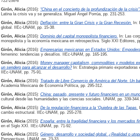
722-258-6
Girón, Alicia
(2016):
“China en el concierto de la profundización de la crisis”
Latina la crisis va y se generaliza. Miguel Ángel Porrúa, pp. 231-253.
Girón, Alicia
(2016):
Deflación: entre la Gran Crisis y la Gran Recesión.
In: 
global. IIEc-UNAM, pp. 15-38.
Girón, Alicia
(2016):
Dominio del capital monopolista financiero.
In: Las cor
monopolista y la economía mexicana en retrospectiva. Siglo XXI Editores, p
Girón, Alicia
(2016):
Empresarias mexicanas en Estados Unidos: Empoderam
femenino: tendencias y desafíos. IIEc-UNAM, pp. 165-195.
Girón, Alicia
(2016):
Money manager capitalism, commodities y modelos extr
un sendero para alcanzar el desarrollo?
In: Estrategia primario exportadoras
IIEc-UNAM, pp. 75-91.
Girón, Alicia
(2016):
Tratado de Libre Comercio de América del Norte. Un b
Academia Mexicana de Economía Política, pp. 295-312.
Girón, Alicia
(2015):
China: pasado, presente y futuro financiero en un mun
cultural desde las humanidades y las ciencias sociales. UNAM, pp. 339-344.
Girón, Alicia
(2015):
De la regulación financiera a la ‘Quiebra de las Tapas.
I
cambio estructural. IIEc-UNAM, pp. 255-278.
Girón, Alicia
(2015):
España: entre la fragilidad financiera y los mercados fi
en el Siglo XXI. IIEc-UNAM, pp. 71-92.
Girón, Alicia
(2015):
Género, desarrollo y sociedad global. ¿Realidad o utop
Perspectivas. UNAM, pp. 23-33.