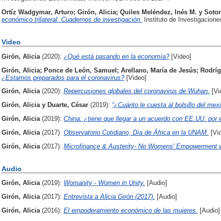
Ortíz Wadgymar, Arturo
;
Girón, Alicia
;
Quiles Meléndez, Inés M.
y
Soto
económico trilateral. Cuadernos de investigación.
Instituto de Investigacio
Video
Girón, Alicia
(2020):
¿Qué está pasando en la economía?
[Video]
Girón, Alicia
;
Ponce de León, Samuel
;
Arellano, María de Jesús
;
Rodríg
¿Estamos preparados para el coronavirus?
[Video]
Girón, Alicia
(2020):
Repercusiones globales del coronavirus de Wuhan.
[Vi
Girón, Alicia
y
Duarte, César
(2019):
“¿Cuánto le cuesta al bolsillo del mex
Girón, Alicia
(2019):
China: ¿tiene que llegar a un acuerdo con EE.UU. por e
Girón, Alicia
(2017):
Observatorio Cotidiano, Día de África en la UNAM.
[Vi
Girón, Alicia
(2017):
Microfinance & Austerity- No Womens' Empowerment 
Audio
Girón, Alicia
(2019):
Womanity - Women in Unity.
[Audio]
Girón, Alicia
(2017):
Entrevista a Alicia Girón (2017).
[Audio]
Girón, Alicia
(2016):
El empoderamiento económico de las mujeres.
[Audio]