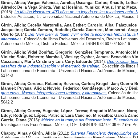
Girón, Alicia
;
Vargas Valencia, Aurelia
;
Uscanga, Carlos
;
Knauth, Lothar
Alfredo
;
De la Vega Shiota, Vania
;
Hoshino, Yumiko
;
Arauz, Irma
;
Meza,
(2015):
La Misión Hasekura: 400 años de su legado en las relaciones entre 
Estudios Asiáticos, 1 . Universidad Nacional Autónoma de México, México, 
Girón, Alicia
;
Ceceña Martorella, Ana Esther
;
Carosio, Alba
;
Palazuelos
Jacqueline
;
García Zamora, Rodolfo
;
García Guerrero, Montserrat
;
Arag
Uberto
(2014):
Del “vivir bien” al “buen vivir” entre la economía feminista, la
alternativas.
Colección de libros Problemas del Desarrollo, Revista Latinoa
Autónoma de México, Distrito Federal, México. ISBN 978-607-02-5354-6
Girón, Alicia
;
Vidal Bonifaz, Gregorio
;
González Temprano, Antonio
;
Ma
Violeta
;
Soto, Roberto
;
Marshall, Wesley
;
Cypher, James
;
Benavides Vin
Cacciamali, María Cristina
y
Luiz Cury, Eduardo
(2014):
Democracia, fina
desafíos de la industrialización y el mercado de trabajo.
Colección de libros 
Latinoamericana de Economía . Universidad Nacional Autónoma de México, D
5174-0
Girón, Alicia
;
Cordera, Rolando
;
Berzosa, Carlos
;
Kregel, Jan
;
Guerra B
Manuel
;
Puyana, Alicia
;
Novelo, Federico
;
Gandásegui, Marco A.
y
Déni
gran crisis. Nuevas interpretaciones teóricas y alternativas.
Colección de lib
Latinoamericana de Economía . Universidad Nacional Autónoma de México, D
5042 2
Girón, Alicia
;
Correa, Eugenia
;
López, Teresa
;
Ampudia Márquez, Nora
Eddy
;
Rodríguez López, Patricia
;
Lara Cancino, Mirosalba
;
García Zamo
García, Diana
(2013):
México en la trampa del financiamiento. El sendero del
Investigaciones Económicas, México, D.F.. ISBN 978-607-02-3976-2 (En Pr
Chapoy, Alma
y
Girón, Alicia
(2011):
Sistema Financiero: desequilibrios gl
Autónoma de México - Instituto de Investigaciones Económicas, México, D.