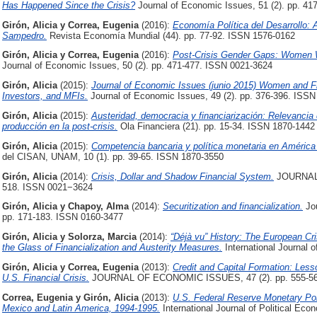
Has Happened Since the Crisis?
Journal of Economic Issues, 51 (2). pp. 4
Girón, Alicia
y
Correa, Eugenia
(2016):
Economía Política del Desarrollo: 
Sampedro.
Revista Economía Mundial (44). pp. 77-92. ISSN 1576-0162
Girón, Alicia
y
Correa, Eugenia
(2016):
Post-Crisis Gender Gaps: Women 
Journal of Economic Issues, 50 (2). pp. 471-477. ISSN 0021-3624
Girón, Alicia
(2015):
Journal of Economic Issues (junio 2015) Women and Fina
Investors, and MFIs.
Journal of Economic Issues, 49 (2). pp. 376-396. ISS
Girón, Alicia
(2015):
Austeridad, democracia y financiarización: Relevanci
producción en la post-crisis.
Ola Financiera (21). pp. 15-34. ISSN 1870-1442
Girón, Alicia
(2015):
Competencia bancaria y política monetaria en América 
del CISAN, UNAM, 10 (1). pp. 39-65. ISSN 1870-3550
Girón, Alicia
(2014):
Crisis, Dollar and Shadow Financial System.
JOURNAL 
518. ISSN 0021−3624
Girón, Alicia
y
Chapoy, Alma
(2014):
Securitization and financialization.
Jou
pp. 171-183. ISSN 0160-3477
Girón, Alicia
y
Solorza, Marcia
(2014):
“Déjà vu” History: The European C
the Glass of Financialization and Austerity Measures.
International Journal 
Girón, Alicia
y
Correa, Eugenia
(2013):
Credit and Capital Formation: Less
U.S. Financial Crisis.
JOURNAL OF ECONOMIC ISSUES, 47 (2). pp. 555-56
Correa, Eugenia
y
Girón, Alicia
(2013):
U.S. Federal Reserve Monetary Polic
Mexico and Latin America, 1994-1995.
International Journal of Political Ec