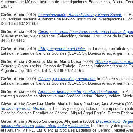
Autónoma de México. Instituto de Investigaciones Economicas, Distrito Fed
1337-3
Girón, Alicia
(2010):
Financiarización, Banca Pública y Banca Social.
In: Ba
Universidad Nacional Autónoma de México. Instituto de Investigaciones Econ
ISBN 978-607-211669
Girón, Alicia
(2010):
Crisis y sistemas financieros en América Latina: Argen
Nuevas manías, viejos pánicos. Colección y debate . Los Libros de la Catar
84-8319-484-3
Girón, Alicia
(2010):
FMI y hegemonía del Dólar.
In: La crisis capitalista y
Latinoamericano de Ciencias Sociales (CLACSO), Buenos Aires, Argentina, 
Girón, Alicia
y
González Marín, María Luisa
(2009):
Género y políticas m
Género y Globalización. Grupos de Trabajo . Consejo Latinoamericano de C
Argentina, pp. 189-214. ISBN 978-987-1543-16-8
Girón, Alicia
(2009):
Género, gloalización y desarrollo.
In: Género y globaliz
Latinoamericano de Ciencias Sociales (CLACSO), Buenos Aires, Argentina, 
Girón, Alicia
(2009):
Argentina: historia sin fin y cartas de intención.
In: Asi
estrategia económica alternativa para América Latina. Plaza y Valdez, Méxi
Girón, Alicia
;
González Marín, María Luisa
y
Jiménez, Ana Victoria
(200
de las mujeres en México.
In: Límites y desigualdades en el empoderamient
Ciencias Sociales Estudios de Género . Miguel Ángel Porrúa, Distrito Feder
Girón, Alicia
y
Arroyo Sotomayor, Alejandra
(2008):
Discriminación de gén
parlamento: género, clase, etnia, color y educación.
In: Límites y desiguald
el PAN, PRI y PRD. Las Ciencias Sociales Estudios de Género . Miguel Ángel