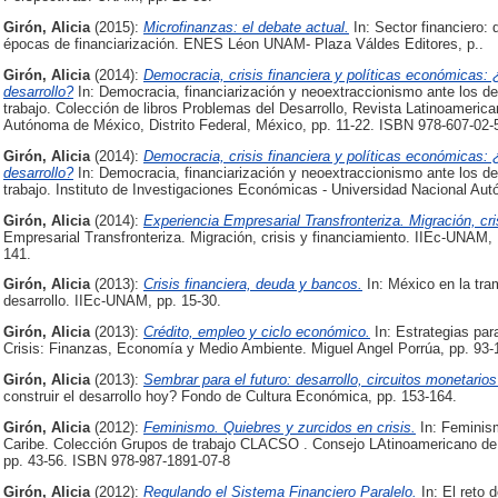
Girón, Alicia
(2015):
Microfinanzas: el debate actual.
In: Sector financiero: 
épocas de financiarización. ENES Léon UNAM- Plaza Váldes Editores, p..
Girón, Alicia
(2014):
Democracia, crisis financiera y políticas económicas: 
desarrollo?
In: Democracia, financiarización y neoextraccionismo ante los des
trabajo. Colección de libros Problemas del Desarrollo, Revista Latinoameri
Autónoma de México, Distrito Federal, México, pp. 11-22. ISBN 978-607-02-
Girón, Alicia
(2014):
Democracia, crisis financiera y políticas económicas: 
desarrollo?
In: Democracia, financiarización y neoextraccionismo ante los des
trabajo. Instituto de Investigaciones Económicas - Universidad Nacional Au
Girón, Alicia
(2014):
Experiencia Empresarial Transfronteriza. Migración, cri
Empresarial Transfronteriza. Migración, crisis y financiamiento. IIEc-UNAM
141.
Girón, Alicia
(2013):
Crisis financiera, deuda y bancos.
In: México en la tra
desarrollo. IIEc-UNAM, pp. 15-30.
Girón, Alicia
(2013):
Crédito, empleo y ciclo económico.
In: Estrategias para
Crisis: Finanzas, Economía y Medio Ambiente. Miguel Angel Porrúa, pp. 93-
Girón, Alicia
(2013):
Sembrar para el futuro: desarrollo, circuitos monetarios
construir el desarrollo hoy? Fondo de Cultura Económica, pp. 153-164.
Girón, Alicia
(2012):
Feminismo. Quiebres y zurcidos en crisis.
In: Feminism
Caribe. Colección Grupos de trabajo CLACSO . Consejo LAtinoamericano de C
pp. 43-56. ISBN 978-987-1891-07-8
Girón, Alicia
(2012):
Regulando el Sistema Financiero Paralelo.
In: El reto d