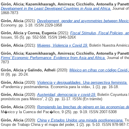
Girón, Alicia
;
Kazemikhasragh, Amirreza
;
Cicchiello, Antonella
y
Panett
Development in the Least Developed Countries in Asia and Africa.
Journal o
1868-7873
Girón, Alicia
(2021):
Development, gender and asymmetries between Mexic
Economy. pp. 1-18. ISSN 2329-1958
Girón, Alicia
y
Correa, Eugenia
(2021):
Fiscal Stimulus, Fiscal Policies, an
Issues, 55 (5). pp. 552-558. ISSN 1946-326X
Girón, Alicia
(2021):
Mujeres, Violencia y Covid 19.
Boletín Nuestra América
Girón, Alicia
;
Kazemikhasragh, Amirreza
;
Cicchiello, Antonella
y
Panett
Firms’ Economic Performance: Evidence from Asia and Africa.
Journal of t
7873
Girón, Alicia
y
Galindo, Adheli
(2020):
México en cifras con código Covid-
III (9). pp. 20-24.
Girón, Alicia
(2020):
Violencia y desigualdades. Una perspectiva feminista.
«Pandemia y postmandemia. Economía para la vida», 1 (1). pp. 16-18.
Girón, Alicia
(2020):
Austeridad, democracia y covid-19.
Boletín Coyuntura 
pronósticos para México”, 2 (2). pp. 11-17. ISSN (En trámite)
Girón, Alicia
(2020):
Rompiendo las brechas de género en las economías de 
M�xico y la Cuenca del Pac�fico, 9 (25). pp. 9-19. ISSN 2007-5308
Girón, Alicia
(2020):
China y Estados Unidos una mirada postkenesiana.
Tra
Grupo de Trabajo China y el mapa del poder, 1 (2). pp. 5-10. ISSN 978-987-