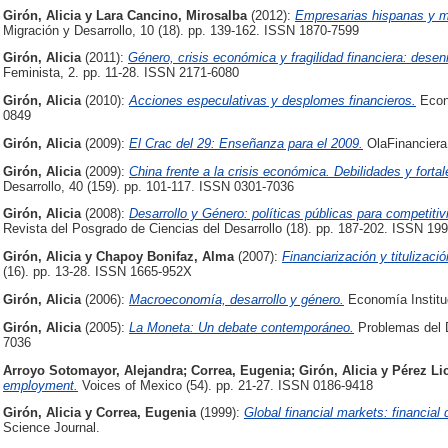
Girón, Alicia
y
Lara Cancino, Mirosalba
(2012):
Empresarias hispanas y m
Migración y Desarrollo, 10 (18). pp. 139-162. ISSN 1870-7599
Girón, Alicia
(2011):
Género, crisis económica y fragilidad financiera: dese
Feminista, 2. pp. 11-28. ISSN 2171-6080
Girón, Alicia
(2010):
Acciones especulativas y desplomes financieros.
Econo
0849
Girón, Alicia
(2009):
El Crac del 29: Enseñanza para el 2009.
OlaFinanciera
Girón, Alicia
(2009):
China frente a la crisis económica. Debilidades y forta
Desarrollo, 40 (159). pp. 101-117. ISSN 0301-7036
Girón, Alicia
(2008):
Desarrollo y Género: políticas públicas para competiti
Revista del Posgrado de Ciencias del Desarrollo (18). pp. 187-202. ISSN 19
Girón, Alicia
y
Chapoy Bonifaz, Alma
(2007):
Financiarización y titulizac
(16). pp. 13-28. ISSN 1665-952X
Girón, Alicia
(2006):
Macroeconomía, desarrollo y género.
Economía Instituc
Girón, Alicia
(2005):
La Moneta: Un debate contemporáneo.
Problemas del D
7036
Arroyo Sotomayor, Alejandra
;
Correa, Eugenia
;
Girón, Alicia
y
Pérez Lic
employment.
Voices of Mexico (54). pp. 21-27. ISSN 0186-9418
Girón, Alicia
y
Correa, Eugenia
(1999):
Global financial markets: financial 
Science Journal.