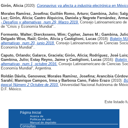
Girón, Alicia
(2020):
Coronavirus ya afecta a industria electrónica en Méxic
Morales Ramírez, Josefina
;
Guillén Romo, Arturo
;
Gambina, Julio
;
Salg
Luz
;
Girón, Alicia
;
Castro Alquicira, Daniela
y
Negrete Fernández, Arm
- Desafíos y alternativas, num.29, Marzo 2019.
Consejo Latinoamericano de 
de "Crisis y Economía Mundial"..
Formento, Walter
;
Dierckxsens, Wim
;
Cypher, James M.
;
Gambina, Julio
Delgado Wise, Raúl
;
Girón, Alicia
y
Castiglioni, Lucas
(2018):
Boletín N
alternativas, num.20, junio 2018.
Consejo Latinoamericano de Ciencias Socia
Economía Mundial"..
Caputo, Orlando
;
Galarce, Graciela
;
Girón, Alicia
;
Rodríguez, José Luis
Gambina, Julio
;
Estay Reyno, Jaime
y
Castiglioni, Lucas
(2016):
Boletí
alternativas, num.1, octubre 2016.
Consejo Latinoamericano de Ciencias Soci
Economía Mundial", Argentina.
Roldán Dávila, Genoveva
;
Morales Ramírez, Josefina
;
Arancibia Córdov
Sarahí
;
Manrique Campos, Irma
y
Barbosa Cano, Fabio Erazo
(2010):
Bo
época) Número 2 Octubre de 2010.
Universidad Nacional Autónoma de México
D.F. México.
Este listado 
Página Inicial
Acerca de
Políticas de uso
Manual de depósito
Consultas