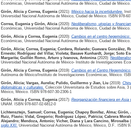
Económicas, Universidad Nacional Autónoma de México, Ciudad de México.
Girón, Alicia
y
Correa, Eugenia
(2021):
México hacia la incertidumbre.
Inst
Universidad Nacional Autónoma de México, Ciudad de México. ISBN 978-60
Correa, Eugenia
y
Girón, Alicia
(2020):
Neoliberalismo, utopías y financia
Económicas, Universidad Nacional Autónoma de México, Ciudad de México.
Girón, Alicia
y
Correa, Eugenia
(2020):
Cambios en el centro hegemónico: f
Económicas, Universidad Nacional Autónoma de México, Ciudad de México.
Girón, Alicia
;
Correa, Eugenia
;
Cordera, Rolando
;
Guevara González, Ro
Ernesto
;
Rodríguez del Villar, Violeta
;
Basave Kunhardt, Jorge
;
Soto Es
Margarita
;
Guillén Romo, Arturo
y
Ivanova, Antonina
(2020):
Neoliberali
Universidad Nacional Autónoma de México- Instituto de Investigaciones Ec
Girón, Alicia
y
Correa, Eugenia
(2019):
Cambios en el Centro Hegemónico: 
Autónoma de México/Instituto de Investigaciones Económicas, México. ISB
Girón, Alicia
;
Vargas, Aurelia
;
Pulido, Guillermo
y
Jian, Liu
(2019):
Chin
diplomáticas y culturales.
Colección Universitaria de Estudios sobre Asia, 3
México, México. ISBN 978-607-30-2306-1
Girón, Alicia
y
Correa, Eugenia
(2017):
Reorganización financiera en Asia y
UNAM. ISBN 978-607-02-6812-0
Lichtensztejn, Samuel
;
Correa, Eugenia
;
Chapoy Bonifaz, Alma
;
Girón, 
Ruiz, Flavio
;
Vidal, Gregorio
;
Rodríguez López, Patricia
;
Cabrera Moral
Alejandro
;
Mendoza, Antonio
;
Vicher, Diana
y
Lara Cancino, Mirosalba
siglo XXI.
Universidad Nacional Autónoma de México, México, D.F.. ISBN 9