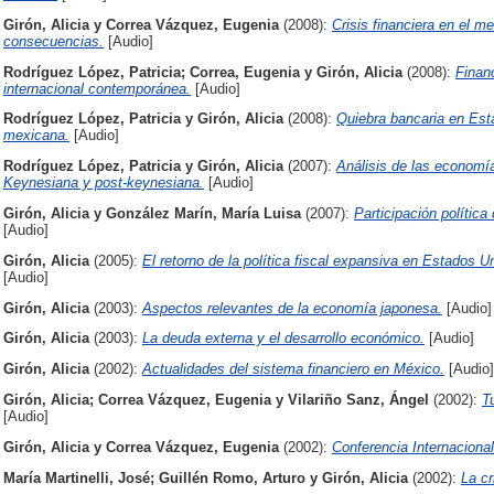
Girón, Alicia
y
Correa Vázquez, Eugenia
(2008):
Crisis financiera en el 
consecuencias.
[Audio]
Rodríguez López, Patricia
;
Correa, Eugenia
y
Girón, Alicia
(2008):
Financ
internacional contemporánea.
[Audio]
Rodríguez López, Patricia
y
Girón, Alicia
(2008):
Quiebra bancaria en Est
mexicana.
[Audio]
Rodríguez López, Patricia
y
Girón, Alicia
(2007):
Análisis de las economí
Keynesiana y post-keynesiana.
[Audio]
Girón, Alicia
y
González Marín, María Luisa
(2007):
Participación política 
[Audio]
Girón, Alicia
(2005):
El retorno de la política fiscal expansiva en Estados 
[Audio]
Girón, Alicia
(2003):
Aspectos relevantes de la economía japonesa.
[Audio]
Girón, Alicia
(2003):
La deuda externa y el desarrollo económico.
[Audio]
Girón, Alicia
(2002):
Actualidades del sistema financiero en México.
[Audio]
Girón, Alicia
;
Correa Vázquez, Eugenia
y
Vilariño Sanz, Ángel
(2002):
T
[Audio]
Girón, Alicia
y
Correa Vázquez, Eugenia
(2002):
Conferencia Internacional
María Martinelli, José
;
Guillén Romo, Arturo
y
Girón, Alicia
(2002):
La cr