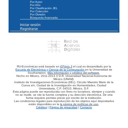
Por Autor
Por Año
Por Clasificación JEL
Por Colección
Por División
Búsqueda Avanzada
Iniciar sesión
Registrarse
RU-Económicas está basado en
EPrints 3
el cual es desarrollado por la
Escuela de Electrónica y Ciencia de la Computación
en la Universidad de
Southampton.
Más información y créditos del software
.
Hecho en México, 2011-2013 © D.R. Universidad Nacional Autónoma de
México (UNAM).
Instituto de Investigaciones Económicas (IIEc). Circuito Maestro Mario de la
Cueva s/n, Ciudad de la Investigación en Humanidades, Ciudad
Universitaria, C.P. 04510, México, D.F.
Esta página puede ser reproducida con fines no lucrativos, siempre y cuando
no se mutile, se cite la fuente completa y su dirección electrónica. De otra
forma requiere permiso previo por escrito de la institución.
Las condiciones legales para reproducción de los objetos aquí depositados
están disponibles en la
la página de políticas de uso
.
Créditos
|
Página de privacidad
|
Contacto