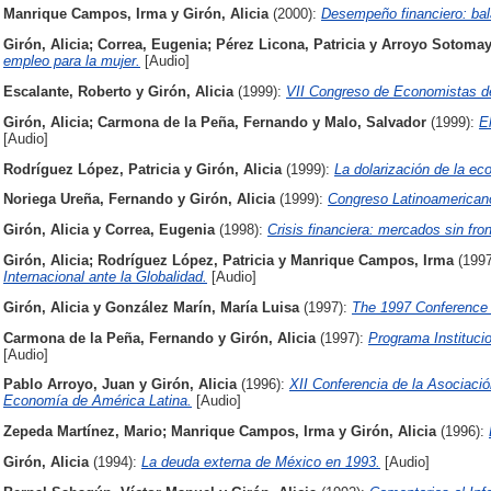
Manrique Campos, Irma
y
Girón, Alicia
(2000):
Desempeño financiero: bal
Girón, Alicia
;
Correa, Eugenia
;
Pérez Licona, Patricia
y
Arroyo Sotomayo
empleo para la mujer.
[Audio]
Escalante, Roberto
y
Girón, Alicia
(1999):
VII Congreso de Economistas d
Girón, Alicia
;
Carmona de la Peña, Fernando
y
Malo, Salvador
(1999):
E
[Audio]
Rodríguez López, Patricia
y
Girón, Alicia
(1999):
La dolarización de la e
Noriega Ureña, Fernando
y
Girón, Alicia
(1999):
Congreso Latinoamerican
Girón, Alicia
y
Correa, Eugenia
(1998):
Crisis financiera: mercados sin fron
Girón, Alicia
;
Rodríguez López, Patricia
y
Manrique Campos, Irma
(199
Internacional ante la Globalidad.
[Audio]
Girón, Alicia
y
González Marín, María Luisa
(1997):
The 1997 Conference
Carmona de la Peña, Fernando
y
Girón, Alicia
(1997):
Programa Instituci
[Audio]
Pablo Arroyo, Juan
y
Girón, Alicia
(1996):
XII Conferencia de la Asociació
Economía de América Latina.
[Audio]
Zepeda Martínez, Mario
;
Manrique Campos, Irma
y
Girón, Alicia
(1996):
Girón, Alicia
(1994):
La deuda externa de México en 1993.
[Audio]