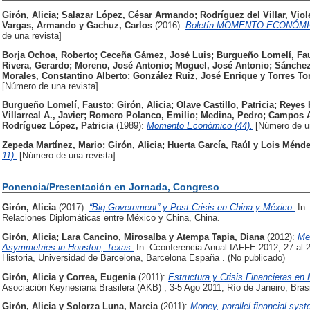
Girón, Alicia
;
Salazar López, César Armando
;
Rodríguez del Villar, Viol
Vargas, Armando
y
Gachuz, Carlos
(2016):
Boletín MOMENTO ECONÓMICO, 
de una revista]
Borja Ochoa, Roberto
;
Ceceña Gámez, José Luis
;
Burgueño Lomelí, Fa
Rivera, Gerardo
;
Moreno, José Antonio
;
Moguel, José Antonio
;
Sánchez
Morales, Constantino Alberto
;
González Ruiz, José Enrique
y
Torres Tor
[Número de una revista]
Burgueño Lomelí, Fausto
;
Girón, Alicia
;
Olave Castillo, Patricia
;
Reyes 
Villarreal A., Javier
;
Romero Polanco, Emilio
;
Medina, Pedro
;
Campos A
Rodríguez López, Patricia
(1989):
Momento Económico (44).
[Número de un
Zepeda Martínez, Mario
;
Girón, Alicia
;
Huerta García, Raúl
y
Lois Ménde
11).
[Número de una revista]
Ponencia/Presentación en Jornada, Congreso
Girón, Alicia
(2017):
“Big Government” y Post-Crisis en China y México.
In:
Relaciones Diplomáticas entre México y China, China.
Girón, Alicia
;
Lara Cancino, Mirosalba
y
Atempa Tapia, Diana
(2012):
Me
Asymmetries in Houston, Texas.
In: Cconferencia Anual IAFFE 2012, 27 al 2
Historia, Universidad de Barcelona, Barcelona España . (No publicado)
Girón, Alicia
y
Correa, Eugenia
(2011):
Estructura y Crisis Financieras en
Asociación Keynesiana Brasilera (AKB) , 3-5 Ago 2011, Río de Janeiro, Brasi
Girón, Alicia
y
Solorza Luna, Marcia
(2011):
Money, parallel financial syst