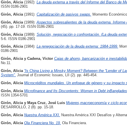
Girón, Alicia
(1992):
La deuda externa a través del Informe del Banco de M
ISSN 0186-2901
Girón, Alicia
(1991):
Capitalización de pasivos swaps.
Momento Económico (
Girón, Alicia
(1989):
Aspectos sobresalientes de la deuda externa. Informe
(45). pp. 17-19. ISSN 0186-2901
Girón, Alicia
(1989):
Solución, negociación o confrontación. (La deuda exte
5-6. ISSN 0186-2901
Girón, Alicia
(1984):
La renegociación de la deuda externa: 1984-1999.
Mome
0186-2901
Girón, Alicia
y
Cadena, Victor
Cajas de ahorro, bancarización e inestabilida
No.11.
Girón, Alicia
“Is China Living a Minsky Moment? Between the “Lender of La
System”.
Journal of Economic Issues, LII (2). pp. 445-454.
Girón, Alicia
Microcréditos mundiales. Un enfoque de género y su impacto s
Girón, Alicia
Microfinance and Its Discontents: Women in Debt inBanglades
ISSN 1354-5701
Girón, Alicia
y
Maya Cruz, José Luis
Mujeres,macroeconomía y ciclo eco
DESARROLLO, 2 (8). pp. 15-18.
Girón, Alicia
Nuestra América XXI.
Nuestra América XXI Desafíos y Alterna
Girón, Alicia
Ola Financiera No. 19.
Ola Financiera.