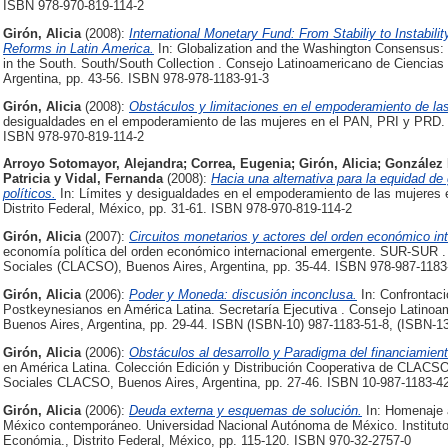
ISBN 978-970-819-114-2
Girón, Alicia
(2008):
International Monetary Fund: From Stabiliy to Instabil
Reforms in Latin America.
In: Globalization and the Washington Consensus:
in the South. South/South Collection . Consejo Latinoamericano de Cienc
Argentina, pp. 43-56. ISBN 978-978-1183-91-3
Girón, Alicia
(2008):
Obstáculos y limitaciones en el empoderamiento de las
desigualdades en el empoderamiento de las mujeres en el PAN, PRI y PRD. M
ISBN 978-970-819-114-2
Arroyo Sotomayor, Alejandra
;
Correa, Eugenia
;
Girón, Alicia
;
González 
Patricia
y
Vidal, Fernanda
(2008):
Hacia una alternativa para la equidad de 
políticos.
In: Límites y desigualdades en el empoderamiento de las mujeres 
Distrito Federal, México, pp. 31-61. ISBN 978-970-819-114-2
Girón, Alicia
(2007):
Circuitos monetarios y actores del orden económico int
economía política del orden económico internacional emergente. SUR-SUR .
Sociales (CLACSO), Buenos Aires, Argentina, pp. 35-44. ISBN 978-987-1183
Girón, Alicia
(2006):
Poder y Moneda: discusión inconclusa.
In: Confrontac
Postkeynesianos en América Latina. Secretaría Ejecutiva . Consejo Latino
Buenos Aires, Argentina, pp. 29-44. ISBN (ISBN-10) 987-1183-51-8, (ISBN-1
Girón, Alicia
(2006):
Obstáculos al desarrollo y Paradigma del financiamien
en América Latina. Colección Edición y Distribución Cooperativa de CLACS
Sociales CLACSO, Buenos Aires, Argentina, pp. 27-46. ISBN 10-987-1183-42
Girón, Alicia
(2006):
Deuda externa y esquemas de solución.
In: Homenaje a
México contemporáneo. Universidad Nacional Autónoma de México. Institut
Económia., Distrito Federal, México, pp. 115-120. ISBN 970-32-2757-0